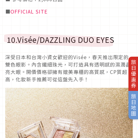
■
OFFICIAL SITE
10.Visée/DAZZLING DUO EYES
深受日本和台灣小資女歡迎的Visée，春天推出限定的
旅日優惠券
雙色眼影。內含纖細珠光，可打造具有透明感的濕潤晶
亮大眼。開價價格卻擁有媲美專櫃的高質感，CP質超
高，化妝新手推薦可從這盤先入手！
旅日地圖