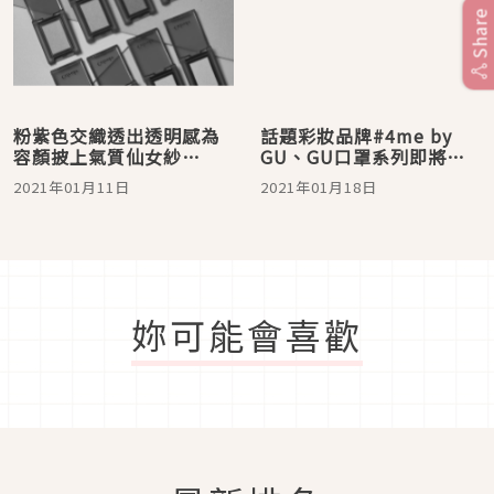
Share
粉紫色交織透出透明感為
話題彩妝品牌#4me by
容顏披上氣質仙女紗
GU、GU口罩系列即將強
Celvoke 2021春夏彩妝給
勢登台 感謝台灣消費者支
2021年01月11日
2021年01月18日
你初戀般的小女人氛圍
持蒐集顧客心聲推出進化
款商品
妳可能會喜歡