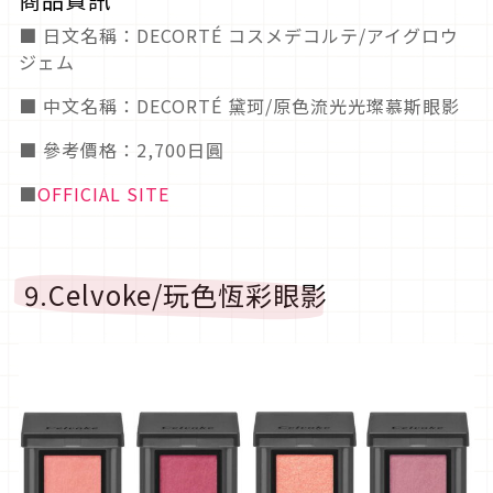
■ 日文名稱：DECORTÉ コスメデコルテ/アイグロウ
ジェム
■ 中文名稱：DECORTÉ 黛珂/原色流光光璨慕斯眼影
■ 參考價格：2,700日圓
■
OFFICIAL SITE
9.Celvoke/玩色恆彩眼影