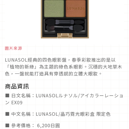
圖片來源
LUNASOL經典的四色眼影盤，春季彩妝推出的是以
「植物的新綠」為主題的綠色系眼影。沉穩的大地草木
色，一盤就能打造具有穿透感的立體大眼妝。
商品資訊
■ 日文名稱：LUNASOLルナソル/アイカラーレーショ
ン EX09
■ 中文名稱：LUNASOL/晶巧霓光眼彩盒 限定色
■ 參考價格： 6,200日圓