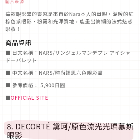
圖片來源
這款眼影盤的靈感是來自於Nars本人的母親，溫暖的紅
棕色系眼影，粉霧和光澤質地，能畫出慵懶的法式魅惑
眼妝！
商品資訊
■ 日文名稱：NARS/サンジェルマンデプレ アイシャ
ドーパレット
■ 中文名稱：NARS/時尚謬思六色眼彩盤
■ 參考價格： 5,900日圓
■
OFFICIAL SITE
8. DECORTÉ 黛珂/原色流光光璨慕斯
眼影