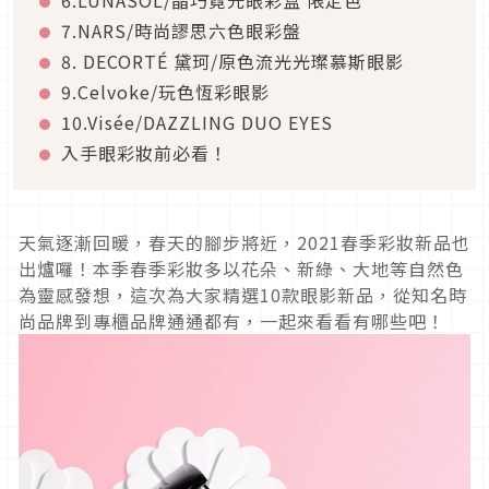
7.NARS/時尚謬思六色眼彩盤
8. DECORTÉ 黛珂/原色流光光璨慕斯眼影
9.Celvoke/玩色恆彩眼影
10.Visée/DAZZLING DUO EYES
入手眼彩妝前必看！
天氣逐漸回暖，春天的腳步將近，2021春季彩妝新品也
出爐囉！本季春季彩妝多以花朵、新綠、大地等自然色
為靈感發想，這次為大家精選10款眼影新品，從知名時
尚品牌到專櫃品牌通通都有，一起來看看有哪些吧！