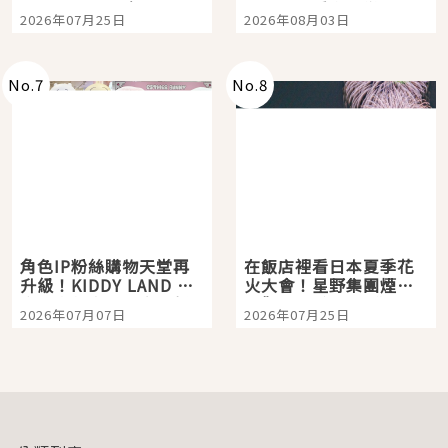
眼全收也不心疼
嗎？日本重金屬樂團
2026年07月25日
2026年08月03日
「打首」會長與nagano
老師一同給出了答案
No.
7
No.
8
角色IP粉絲購物天堂再
在飯店裡看日本夏季花
升級！KIDDY LAND 原
火大會！星野集團煙火
宿店吉伊卡哇迎客，新
景觀飯店6選，讓你不用
2026年07月07日
2026年07月25日
開幕 OMOKADO 店3分
人擠人悠閒欣賞
即達