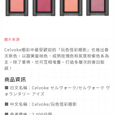
圖片來源
Celvoke眼彩中最受歡迎的「玩色恆彩眼影」也推出春
天新色，以甜美蜜桃色、成熟玫瑰色和氣質粉紫色系為
主。除了單擦，也可互相堆疊，打造多層次的春日妝
感！
商品資訊
■ 日文名稱：Celvoke セルヴォーク/セルヴォーク ヴ
ォランタリー アイズ
■ 中文名稱：Celvoke/玩色恆彩眼影
■ 參考價格：2,000日圓