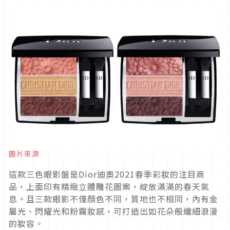
圖片來源
這款三色眼影盤是Dior迪奧2021春季彩妝的注目商
品，上面印有精緻立體雕花圖案，綻放滿滿的春天氣
息。且三款眼影不僅顏色不同，質地也不相同，內有金
屬光、閃耀光和粉霧妝感，可打造出如花朵般纖細浪漫
的妝容。