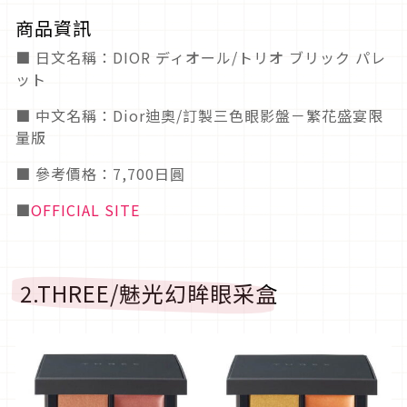
商品資訊
■ 日文名稱：DIOR ディオール/トリオ ブリック パレ
ット
■ 中文名稱：Dior迪奧/訂製三色眼影盤－繁花盛宴限
量版
■ 參考價格：7,700日圓
■
OFFICIAL SITE
2.THREE/魅光幻眸眼采盒