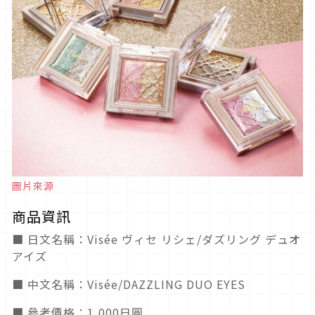
圖片來源
商品資訊
■ 日文名稱：Visée ヴィセ リシェ/ダズリング デュオ
アイズ
■ 中文名稱：Visée/DAZZLING DUO EYES
■ 參考價格：1,000日圓