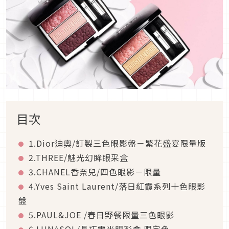
目次
1.Dior迪奧/訂製三色眼影盤－繁花盛宴限量版
2.THREE/魅光幻眸眼采盒
3.CHANEL香奈兒/四色眼影－限量
4.Yves Saint Laurent/落日紅霞系列十色眼影
盤
5.PAUL&JOE /春日野餐限量三色眼影
6.LUNASOL/晶巧霓光眼彩盒 限定色