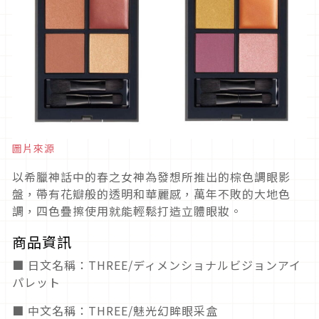
圖片來源
以希臘神話中的春之女神為發想所推出的棕色調眼影
盤，帶有花瓣般的透明和華麗感，萬年不敗的大地色
調，四色疊擦使用就能輕鬆打造立體眼妝。
商品資訊
■ 日文名稱：THREE/ディメンショナルビジョンアイ
パレット
■ 中文名稱：THREE/魅光幻眸眼采盒