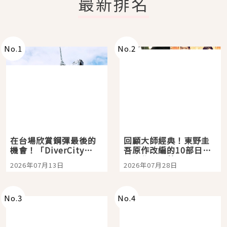
最新排名
No.
1
No.
2
在台場欣賞鋼彈最後的
回顧大師經典！東野圭
機會！「DiverCity
吾原作改編的10部日本
Tokyo Plaza」搭船、
影視作品推薦
2026年07月13日
2026年07月28日
購物、美食及夜景，一
次全體驗
No.
3
No.
4