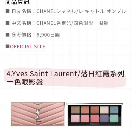
商品資訊
■ 日文名稱：CHANELシャネル/レ キャトル オンブル
■ 中文名稱：CHANEL香奈兒/四色眼影－限量
■ 參考價格：6,900日圓
■
OFFICIAL SITE
4.Yves Saint Laurent/落日紅霞系列
十色眼影盤