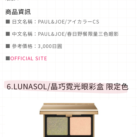
商品資訊
■ 日文名稱：PAUL&JOE/アイカラーCS
■ 中文名稱：PAUL&JOE/春日野餐限量三色眼影
■ 參考價格：3,000日圓
■
OFFICIAL SITE
6.LUNASOL/晶巧霓光眼彩盒 限定色