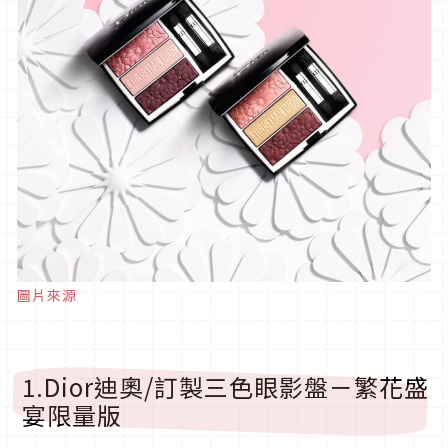
圖片來源
1.Dior迪奧/訂製三色眼影盤－繁花盛
宴限量版