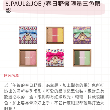
5.PAUL&JOE /春日野餐限量三色眼
影
圖片來源
以「午後的春日野餐」為主題，加上甜美的果汁色所打
造出的清新春季眼影，可愛的貓咪造型包裝，絕對是美
妝迷必收的一盒。眼影帶有細緻珠光，輕輕一抹就很顯
色，加上容易暈染好上手，不管什麼眼型都輕鬆打造大
眼妝！