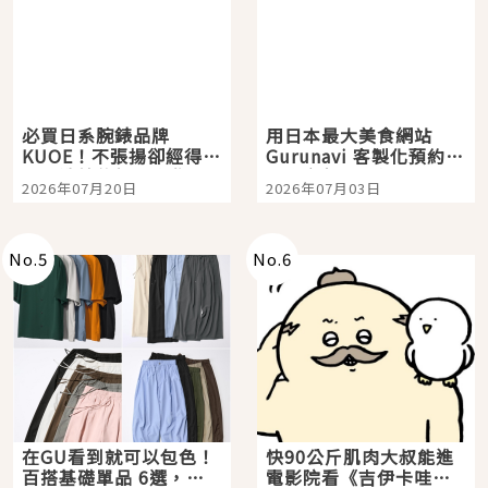
必買日系腕錶品牌
用日本最大美食網站
KUOE！不張揚卻經得起
Gurunavi 客製化預約九
時間洗鍊的經典之作五
大都市餐廳，打造專屬
2026年07月20日
2026年07月03日
選
美食體驗！
No.
5
No.
6
在GU看到就可以包色！
快90公斤肌肉大叔能進
百搭基礎單品 6選，閉
電影院看《吉伊卡哇》