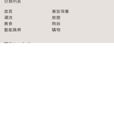
分類列表
首頁
美容保養
潮流
旅遊
美食
時尚
藝能娛樂
購物
關於Japaholic
關於我們
免責事項
寫手招募
Japaholic Girls招募
廣告、合作洽談
關鍵字列表
お問い合わせ