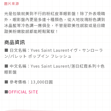
圖片來源
光是包裝就美到不行的粉紅皮革眼影盤！除了外表吸睛
外，眼影盤內更是多達十種顏色，從大地玫瑰粉色調到
冰晶藍等冷色調一應俱全，不管是歐美性感妝或是日韓
甜美粉嫩妝感都能輕鬆駕馭！
商品資訊
■ 日文名稱：Yves Saint Laurentイヴ・サンローラ
ン/パレット ポップイン フレッシュ
■ 中文名稱：Yves Saint Laurent/落日紅霞系列十色
眼影盤
■ 參考價格：13,000日圓
■
OFFICIAL SITE