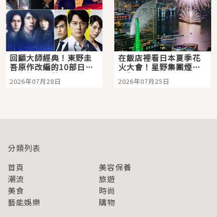
回顧大師經典！東野圭
在飯店裡看日本夏季花
吾原作改編的10部日本
火大會！星野集團煙火
影視作品推薦
景觀飯店6選，讓你不用
2026年07月28日
2026年07月25日
人擠人悠閒欣賞
分類列表
首頁
美容保養
潮流
旅遊
美食
時尚
藝能娛樂
購物