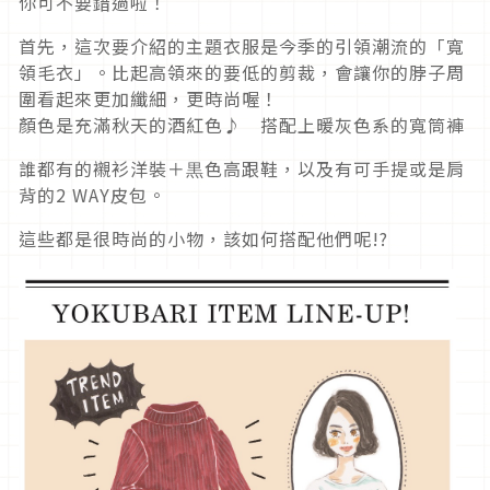
你可不要錯過啦！
首先，這次要介紹的主題衣服是今季的引領潮流的「寬
領毛衣」。比起高領來的要低的剪裁，會讓你的脖子周
圍看起來更加纖細，更時尚喔！
顏色是充滿秋天的酒紅色♪ 搭配上暖灰色系的寬筒褲
誰都有的襯衫洋裝＋黒色高跟鞋，以及有可手提或是肩
背的2 WAY皮包。
這些都是很時尚的小物，該如何搭配他們呢!?