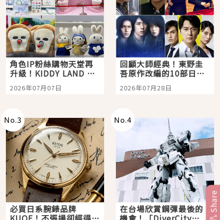
角色IP粉絲購物天堂再
回顧大師經典！東野圭
升級！KIDDY LAND 原
吾原作改編的10部日本
宿店吉伊卡哇迎客，新
影視作品推薦
2026年07月07日
2026年07月28日
開幕 OMOKADO 店3分
即達
No.
3
No.
4
Share
必買日系腕錶品牌
在台場欣賞鋼彈最後的
KUOE！不張揚卻經得起
機會！「DiverCity