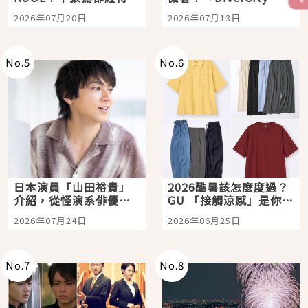
時間洗鍊的經典之作五
Tokyo Plaza」搭船、
2026年07月20日
2026年07月13日
選
購物、美食及夜景，一
次全體驗
No.
5
No.
6
日本演員「山田裕貴」
2026酷暑該怎麼度過？
介紹，從怪演系俳優走
GU 「接觸涼感」是你的
向國民級日劇主角
夏日救星
2026年07月24日
2026年06月25日
No.
7
No.
8