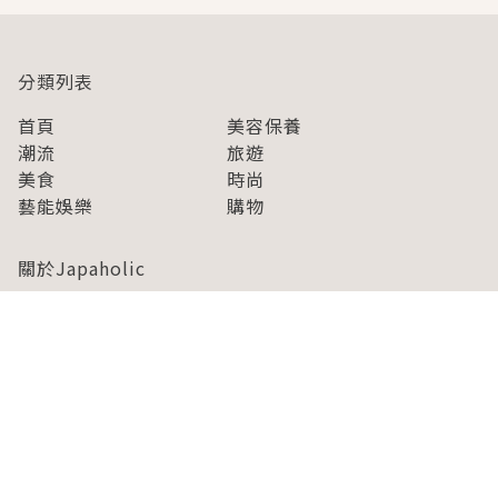
分類列表
首頁
美容保養
潮流
旅遊
美食
時尚
藝能娛樂
購物
關於Japaholic
關於我們
免責事項
寫手招募
Japaholic Girls招募
廣告、合作洽談
關鍵字列表
お問い合わせ