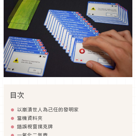
目次
以崩潰世人為己任的發明家
當機資料夾
錯誤視窗撲克牌
一氧化二氫壺