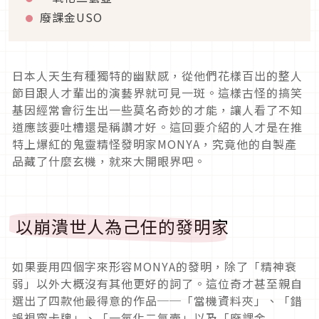
廢課金USO
日本人天生有種獨特的幽默感，從他們花樣百出的整人
節目跟人才輩出的演藝界就可見一斑。這樣古怪的搞笑
基因經常會衍生出一些莫名奇妙的才能，讓人看了不知
道應該要吐槽還是稱讚才好。這回要介紹的人才是在推
特上爆紅的鬼靈精怪發明家MONYA，究竟他的自製產
品藏了什麼玄機，就來大開眼界吧。
以崩潰世人為己任的發明家
如果要用四個字來形容MONYA的發明，除了「精神衰
弱」以外大概沒有其他更好的詞了。這位奇才甚至親自
選出了四款他最得意的作品──「當機資料夾」、「錯
誤視窗卡牌」、「一氧化二氫壺」以及「廢課金