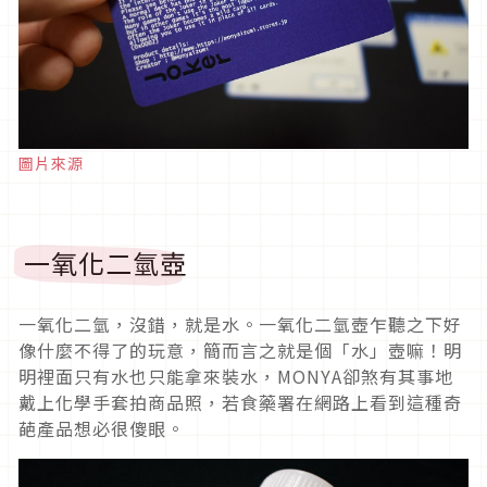
圖片來源
一氧化二氫壺
一氧化二氫，沒錯，就是水。一氧化二氫壺乍聽之下好
像什麼不得了的玩意，簡而言之就是個「水」壺嘛！明
明裡面只有水也只能拿來裝水，MONYA卻煞有其事地
戴上化學手套拍商品照，若食藥署在網路上看到這種奇
葩產品想必很傻眼。