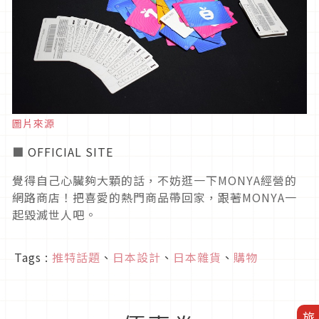
圖片來源
■
OFFICIAL SITE
覺得自己心臟夠大顆的話，不妨逛一下MONYA經營的
網路商店！把喜愛的熱門商品帶回家，跟著MONYA一
起毀滅世人吧。
Tags :
推特話題
、
日本設計
、
日本雜貨
、
購物