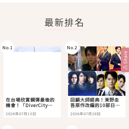
最新排名
No.
1
No.
2
Share
在台場欣賞鋼彈最後的
回顧大師經典！東野圭
機會！「DiverCity
吾原作改編的10部日本
Tokyo Plaza」搭船、
影視作品推薦
2026年07月13日
2026年07月28日
購物、美食及夜景，一
次全體驗