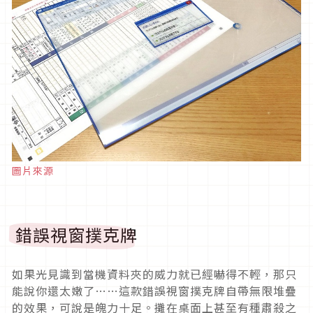
圖片來源
錯誤視窗撲克牌
如果光見識到當機資料夾的威力就已經嚇得不輕，那只
能說你還太嫩了……這款錯誤視窗撲克牌自帶無限堆疊
的效果，可說是魄力十足。攤在桌面上甚至有種肅殺之