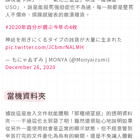
USO」，說是能殺死強迫症也不為過，每一款都是整死
人不償命、煩躁感破表的崩潰雜貨。
#2020年自分が選ぶ今年の4枚
神経を削ぎにくるタイプの雑貨が大量に生まれた
pic.twitter.com/JCbmrNALMH
— もにゃゐずみ | MONYA (@Monyaizumi)
December 26, 2020
當機資料夾
據說這是放入文件就能體驗「那種絕望感」的透明資料
夾……不過這也太邪惡了吧！雖然還很貼心地說明如果
從另外一面使用就會是正常的顯示狀態，但不經意瞥到
辛苦打完的文件要化為烏有的瞬間，還是不免讓人膽戰