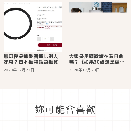
無印良品連髮圈都比別人
大家是用顯微鏡在看日劇
好用？日本推特話題雜貨
嗎？《如果30歲還是處
男，似乎就能成為魔法
2020年12月24日
2020年12月28日
師》劇中廚具雜貨大解
密，見證魔法師畢業的黑
澤家檯燈買起來！
妳可能會喜歡