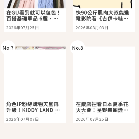
在GU看到就可以包色！
快90公斤肌肉大叔能進
百搭基礎單品 6選，閉
電影院看《吉伊卡哇》
眼全收也不心疼
嗎？日本重金屬樂團
2026年07月25日
2026年08月03日
「打首」會長與nagano
老師一同給出了答案
No.
7
No.
8
角色IP粉絲購物天堂再
在飯店裡看日本夏季花
升級！KIDDY LAND 原
火大會！星野集團煙火
宿店吉伊卡哇迎客，新
景觀飯店6選，讓你不用
2026年07月07日
2026年07月25日
開幕 OMOKADO 店3分
人擠人悠閒欣賞
即達