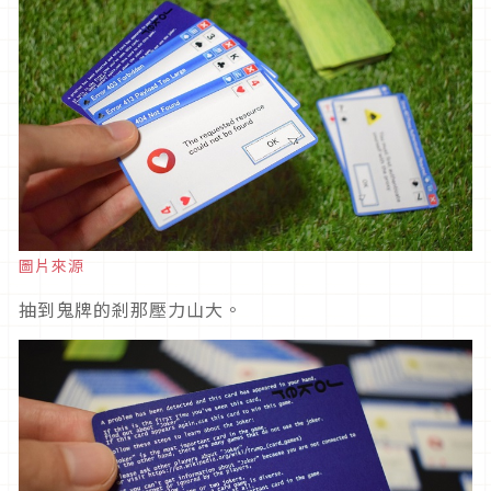
圖片來源
抽到鬼牌的剎那壓力山大。