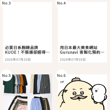
No.
3
No.
4
必買日系腕錶品牌
用日本最大美食網站
KUOE！不張揚卻經得起
Gurunavi 客製化預約九
時間洗鍊的經典之作五
大都市餐廳，打造專屬
2026年07月20日
2026年07月03日
選
美食體驗！
No.
5
No.
6