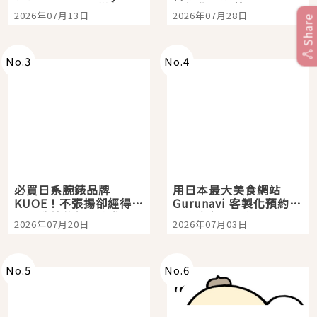
Tokyo Plaza」搭船、
影視作品推薦
2026年07月13日
2026年07月28日
購物、美食及夜景，一
Share
次全體驗
No.
3
No.
4
必買日系腕錶品牌
用日本最大美食網站
KUOE！不張揚卻經得起
Gurunavi 客製化預約九
時間洗鍊的經典之作五
大都市餐廳，打造專屬
2026年07月20日
2026年07月03日
選
美食體驗！
No.
5
No.
6