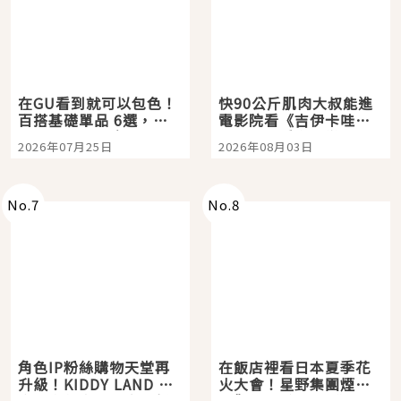
在GU看到就可以包色！
快90公斤肌肉大叔能進
百搭基礎單品 6選，閉
電影院看《吉伊卡哇》
眼全收也不心疼
嗎？日本重金屬樂團
2026年07月25日
2026年08月03日
「打首」會長與nagano
老師一同給出了答案
No.
7
No.
8
角色IP粉絲購物天堂再
在飯店裡看日本夏季花
升級！KIDDY LAND 原
火大會！星野集團煙火
宿店吉伊卡哇迎客，新
景觀飯店6選，讓你不用