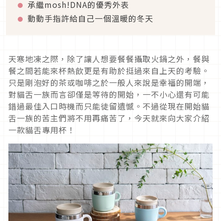
承繼mosh!DNA的優秀外表
動動手指許給自己一個溫暖的冬天
天寒地凍之際，除了讓人想要餐餐攝取火鍋之外，餐與
餐之間若能來杯熱飲更是有助於挺過來自上天的考驗。
只是剛泡好的茶或咖啡之於一般人來說是幸福的開端，
對貓舌一族而言卻僅是等待的開始，一不小心還有可能
錯過最佳入口時機而只能徒留遺憾。不過從現在開始貓
舌一族的苦主們將不用再痛苦了，今天就來向大家介紹
一款貓舌專用杯！