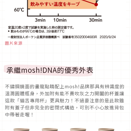
圖片來源
承繼mosh!DNA的優秀外表
不鏽鋼鏡面的畫龍點睛配上mosh!品牌那具有辨識度的
溫潤圓體瓶身，外加附有能不費吹灰之力開闔的杯蓋讓
這款「貓舌專用杯」更具魅力！不過要注意的是此款雖
附有蓋子但非完全的密閉式構造，可別不小心放進背包
中帶著走喔！