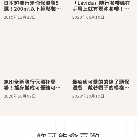
日本超流行迷你保溫瓶5
「Lavida」隨行咖啡機在
選！200ml以下輕鬆裝口
手馬上就有現沖咖啡！自
袋 配藥泡奶粉超方便
動研磨、手沖、保溫竟然
2019年12月28日
2020年06月10日
一個杯子就能辦到
象印全新隨行保溫杯登
最療癒可愛的的橡子頭保
場！搖身變成可優雅可文
溫瓶！戴著帽子的模樣溫
青的百搭時尚配件
暖守護每個季節
2020年10月07日
2020年10月19日
妳可能會喜歡