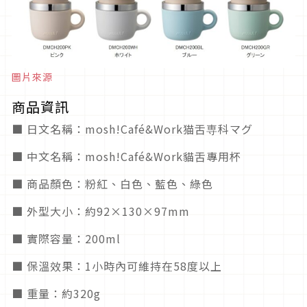
圖片來源
商品資訊
■ 日文名稱：mosh!Café&Work猫舌専科マグ
■ 中文名稱：mosh!Café&Work貓舌專用杯
■ 商品顏色：粉紅、白色、藍色、綠色
■ 外型大小：約92×130×97mm
■ 實際容量：200ml
■ 保溫效果：1小時內可維持在58度以上
■ 重量：約320g