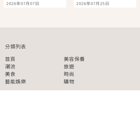
2026年07月07日
2026年07月25日
開幕 OMOKADO 店3分
人擠人悠閒欣賞
即達
分類列表
首頁
美容保養
潮流
旅遊
美食
時尚
藝能娛樂
購物
關於Japaholic
關於我們
免責事項
寫手招募
Japaholic Girls招募
廣告、合作洽談
關鍵字列表
お問い合わせ