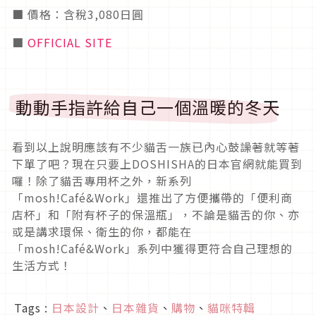
■ 價格：含稅3,080日圓
■
OFFICIAL SITE
動動手指許給自己一個溫暖的冬天
看到以上說明應該有不少貓舌一族已內心鼓譟著就等著
下單了吧？現在只要上DOSHISHA的日本官網就能買到
囉！除了貓舌專用杯之外，新系列
「mosh!Café&Work」還推出了方便攜帶的「便利商
店杯」和「附有杯子的保溫瓶」，不論是貓舌的你、亦
或是講求環保、衛生的你，都能在
「mosh!Café&Work」系列中獲得更符合自己理想的
生活方式！
Tags :
日本設計
、
日本雜貨
、
購物
、
貓咪特輯