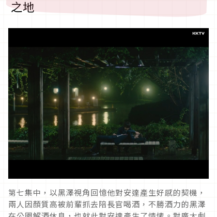
之地
第七集中，以黑澤視角回憶他對安達產生好感的契機，
兩人因顏質高被前輩抓去陪長官喝酒，不勝酒力的黑澤
在公園解酒休息，也就此對安達產生了情愫。對廣大劇