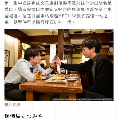
第十集中安達完成文具企劃後帶黑澤前往他的口袋名單
愛店，這家安達口中便宜又好吃的居酒屋也曾在第二集
登場過，位在目黑車站距離MEDUSA餐酒館僅一站之
遙，朝聖時可以將行程安排在一塊。
圖片來源
居酒屋たつみや