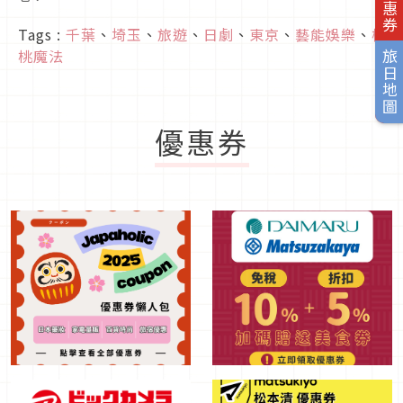
Tags :
千葉
、
埼玉
、
旅遊
、
日劇
、
東京
、
藝能娛樂
、
櫻
桃魔法
旅日地圖
優惠券