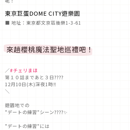
呢！
東京巨蛋DOME CITY遊樂園
■ 地址：東京都文京區後樂1-3-61
來趟櫻桃魔法聖地巡禮吧！
／
#チェリまほ
第１０話まであと３日????
12月10日(木)深夜1時‼️
＼
遊園地での
"デートの練習"シーン????✨
"デートの練習"には