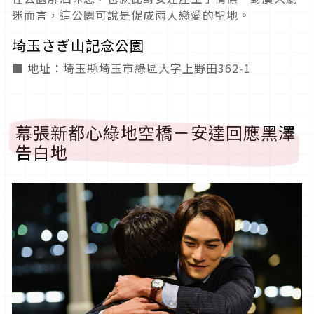
迷而言，這公園可說是促成兩人戀愛的聖地。
埼玉さぎ山記念公園
■ 地址：埼玉縣埼玉市綠區大字上野田362-1
幕張新都心綠地空橋－安達回應黑澤
告白地