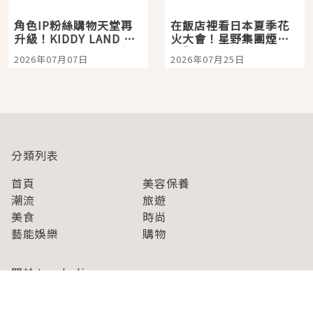
角色IP粉絲購物天堂再
在飯店裡看日本夏季花
升級！KIDDY LAND 原
火大會！星野集團煙火
宿店吉伊卡哇迎客，新
景觀飯店6選，讓你不用
2026年07月07日
2026年07月25日
開幕 OMOKADO 店3分
人擠人悠閒欣賞
即達
分類列表
首頁
美容保養
潮流
旅遊
美食
時尚
藝能娛樂
購物
關於Japaholic
關於我們
免責事項