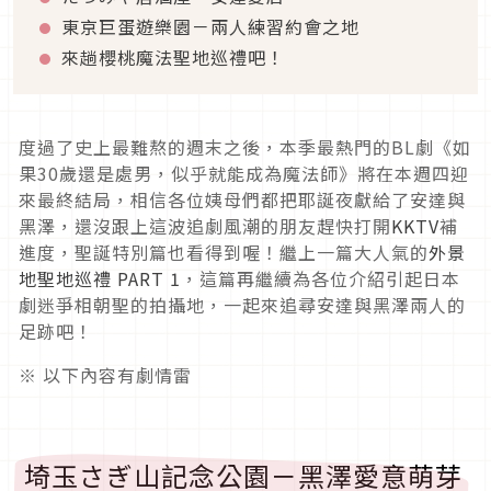
東京巨蛋遊樂園－兩人練習約會之地
來趟櫻桃魔法聖地巡禮吧！
度過了史上最難熬的週末之後，本季最熱門的BL劇《如
果30歲還是處男，似乎就能成為魔法師》將在本週四迎
來最終結局，相信各位姨母們都把耶誕夜獻給了安達與
黑澤，還沒跟上這波追劇風潮的朋友趕快打開
KKTV
補
進度，聖誕特別篇也看得到喔！繼上一篇大人氣的
外景
地聖地巡禮 PART 1
，這篇再繼續為各位介紹引起日本
劇迷爭相朝聖的拍攝地，一起來追尋安達與黑澤兩人的
足跡吧！
※ 以下內容有劇情雷
埼玉さぎ山記念公園－黑澤愛意萌芽