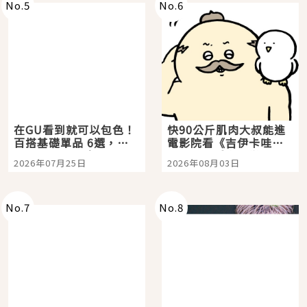
No.
5
No.
6
在GU看到就可以包色！
快90公斤肌肉大叔能進
百搭基礎單品 6選，閉
電影院看《吉伊卡哇》
眼全收也不心疼
嗎？日本重金屬樂團
2026年07月25日
2026年08月03日
「打首」會長與nagano
老師一同給出了答案
No.
7
No.
8