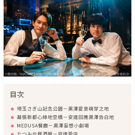
目次
埼玉さぎ山記念公園－黑澤愛意萌芽之地
幕張新都心綠地空橋－安達回應黑澤告白地
MEDUSA餐廳－黑澤妄想小劇場
たつみや居酒屋－安達愛店