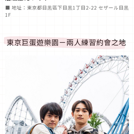
■ 地址：東京都目黒區下目黒1丁目2-22 セザール目黒
1F
東京巨蛋遊樂園－兩人練習約會之地