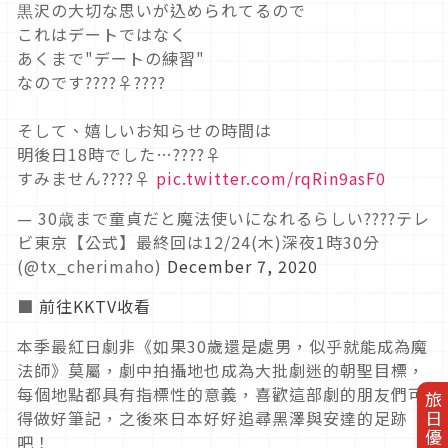
黒沢の大切な思いが込められてるので
これはデートではなく
あくまで"デートの練習"
なのです????‍♀️????
そして、嬉しいお知らせの時間は
明後日18時でした…????‍♀️
すみません????‍♀️
pic.twitter.com/rqRin9asF0
— 30歳まで童貞だと魔法使いになれるらしい????テレ
ビ東京【公式】最終回は12/24(木)深夜1時30分
(@tx_cherimaho)
December 7, 2020
■
前往KKTV收看
本季最紅日劇非《如果30歲還是處男，似乎就能成為魔
法師》莫屬，劇中拍攝地也成為大批劇迷的朝聖目標，
每個地點都具有指標性的意義，喜歡這部劇的朋友們可
旅日優惠券
得做好筆記，之後來日本好好追尋黑澤與安達的足跡
吧！