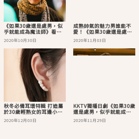
《如果30歲還是處男，似
成熟帥氣的魅力男誰能不
乎就能成為魔法師》看了
愛！《如果30歲還是處
嗎？超可愛的日本演員赤
男，似乎就能成為魔法
2020年10月30日
2020年11月03日
楚衛二介紹
師》町田啟太介紹與作品
回顧
秋冬必備耳環特輯 打造屬
KKTV獨播日劇《如果30歲
於30歲輕熟女的耳邊小心
還是處男，似乎就能成為
機
魔法師》口碑爆紅
2020年12月03日
2020年11月29日