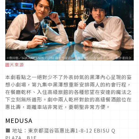
圖片來源
本劇看點之一絕對少不了外表帥氣的黑澤內心呈現的妄
想小劇場，第九集中黑澤想重新安排兩人的約會行程，
在餐廳乾杯、入住高級旅館的各種慾望在安達的魔法之
下立刻無所遁形。劇中兩人乾杯對飲的高級餐酒館位在
惠比壽，距離車站非常近，要朝聖非常方便。
MEDUSA
■ 地址：東京都澀谷區惠比壽1-8-12 EBISU Q
PLAZA B1F