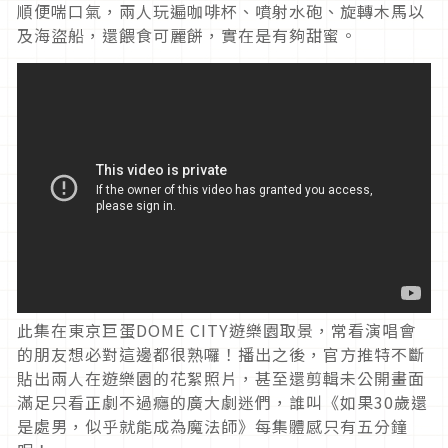
順便喘口氣，兩人玩遍咖啡杯、噴射水砲、旋轉木馬以
及海盜船，還餵食可麗餅，實在是有夠甜蜜。
此集在東京巨蛋DOME CITY遊樂園取景，常看演唱會
的朋友想必對這邊都很熟囉！播出之後，官方推特不斷
貼出兩人在遊樂園的花絮照片，甚至還剪輯未公開畫面
滿足只看正劇不過癮的廣大劇迷們，誰叫《如果30歲還
是處男，似乎就能成為魔法師》每集體感只有五分鐘