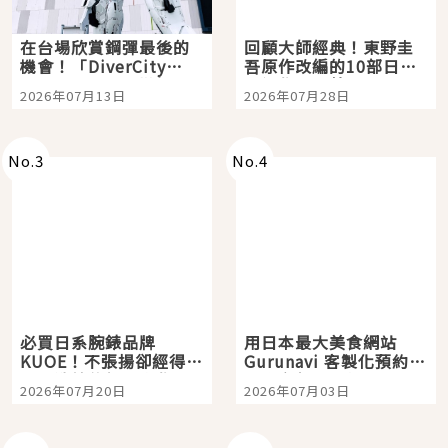
在台場欣賞鋼彈最後的
回顧大師經典！東野圭
機會！「DiverCity
吾原作改編的10部日本
Tokyo Plaza」搭船、
影視作品推薦
2026年07月13日
2026年07月28日
購物、美食及夜景，一
次全體驗
No.
3
No.
4
必買日系腕錶品牌
用日本最大美食網站
KUOE！不張揚卻經得起
Gurunavi 客製化預約九
時間洗鍊的經典之作五
大都市餐廳，打造專屬
2026年07月20日
2026年07月03日
選
美食體驗！