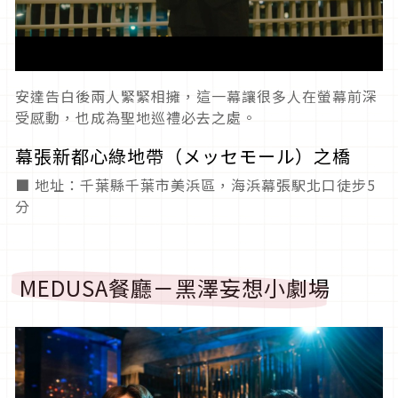
安達告白後兩人緊緊相擁，這一幕讓很多人在螢幕前深
受感動，也成為聖地巡禮必去之處。
幕張新都心綠地帶（メッセモール）之橋
■ 地址：千葉縣千葉市美浜區，海浜幕張駅北口徒步5
分
MEDUSA餐廳－黑澤妄想小劇場