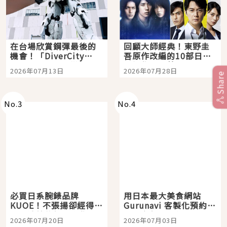
在台場欣賞鋼彈最後的
回顧大師經典！東野圭
機會！「DiverCity
吾原作改編的10部日本
Tokyo Plaza」搭船、
影視作品推薦
2026年07月13日
2026年07月28日
購物、美食及夜景，一
Share
次全體驗
No.
3
No.
4
必買日系腕錶品牌
用日本最大美食網站
KUOE！不張揚卻經得起
Gurunavi 客製化預約九
時間洗鍊的經典之作五
大都市餐廳，打造專屬
2026年07月20日
2026年07月03日
選
美食體驗！