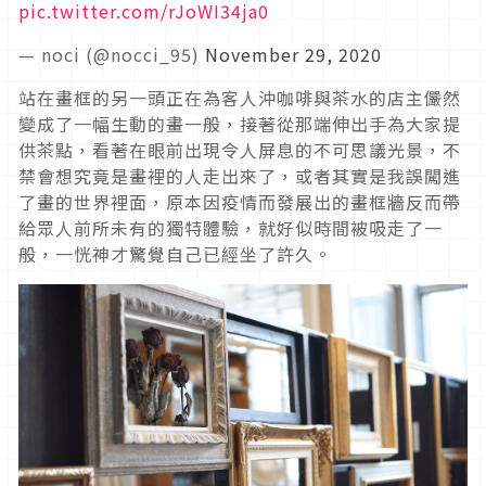
pic.twitter.com/rJoWI34ja0
— noci (@nocci_95)
November 29, 2020
站在畫框的另一頭正在為客人沖咖啡與茶水的店主儼然
變成了一幅生動的畫一般，接著從那端伸出手為大家提
供茶點，看著在眼前出現令人屏息的不可思議光景，不
禁會想究竟是畫裡的人走出來了，或者其實是我誤闖進
了畫的世界裡面，原本因疫情而發展出的畫框牆反而帶
給眾人前所未有的獨特體驗，就好似時間被吸走了一
般，一恍神才驚覺自己已經坐了許久。