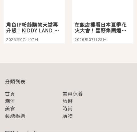
角色IP粉絲購物天堂再
在飯店裡看日本夏季花
升級！KIDDY LAND 原
火大會！星野集團煙火
宿店吉伊卡哇迎客，新
景觀飯店6選，讓你不用
2026年07月07日
2026年07月25日
開幕 OMOKADO 店3分
人擠人悠閒欣賞
即達
分類列表
首頁
美容保養
潮流
旅遊
美食
時尚
藝能娛樂
購物
關於Japaholic