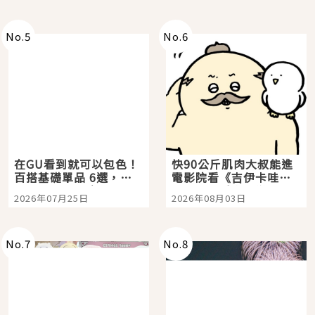
No.
5
No.
6
在GU看到就可以包色！
快90公斤肌肉大叔能進
百搭基礎單品 6選，閉
電影院看《吉伊卡哇》
眼全收也不心疼
嗎？日本重金屬樂團
2026年07月25日
2026年08月03日
「打首」會長與nagano
老師一同給出了答案
No.
7
No.
8