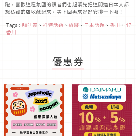
跑，喜歡這種氛圍的讀者們也趕緊先把這間連日本人都
想私藏的店收藏起來，等下回再來好好安排一下囉！
Tags :
咖啡廳
、
推特話題
、
旅遊
、
日本話題
、
香川
、
47
香川
優惠券