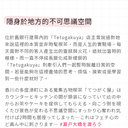
隱身於地方的不可思議空間
位於舊銀行建築內的「Tetugakuya」店主曾說過對她
來說這裡的本質並非時髦喫茶，而是人生的實驗場，每
天面對不同的客人產生出的靈感與火花，造就出當時的
模樣，而一直不停成長變化成新樣貌的
「Tetugakuya」則牽引人們一起暫時脫離日常的空
間，若是能夠在這裡盡情的思考、煩惱、摸索或是學習
到一些什麼就好了。
香川の多度津町にある蒐集古物喫茶「てつがく屋」は
カウンターとキッチンの間が額装になっていて絵の中
からお茶やケーキを提供してもらえる。向こう側を覗
くたび景色が変わる不思議空間にすっかり心奪われ気
付けば2時間も居座ってしまった…これはフェチ心の
ど真ん中に刺さります…
#瀬戸大橋を渡ろう