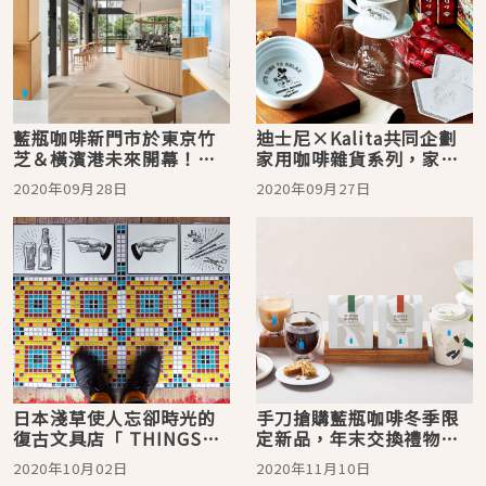
藍瓶咖啡新門市於東京竹
迪士尼×Kalita共同企劃
芝＆橫濱港未來開幕！話
家用咖啡雜貨系列，家裡
題新品聯名家具、販賣
就是任何地方都比不上的
2020年09月28日
2020年09月27日
機、外帶桶裝咖啡登場
美好Café
日本淺草使人忘卻時光的
手刀搶購藍瓶咖啡冬季限
復古文具店「 THINGS
定新品，年末交換禮物就
‘N’ THANKS」 ＆咖啡
不怕被嫌雷！
2020年10月02日
2020年11月10日
吧「BUNGU BAR」