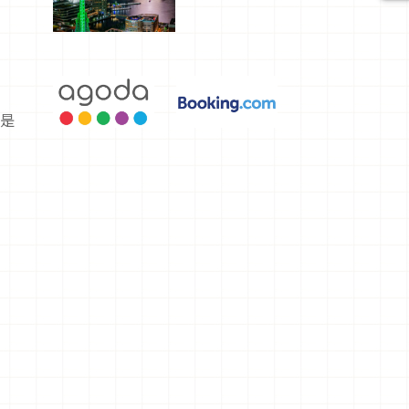
選，讓你不
用人擠人悠
閒欣賞
或是