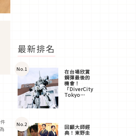
最新排名
No.
1
在台場欣賞
鋼彈最後的
機會！
「DiverCity
Tokyo
Plaza」搭
船、購物、
美食及夜
景，一次全
配件
體驗
No.
2
回顧大師經
為
典！東野圭