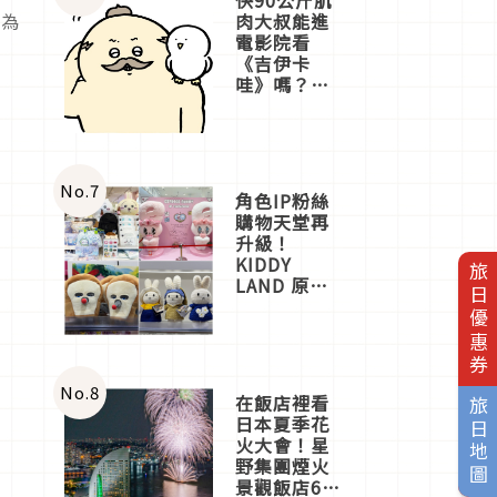
肉大叔能進
裝為
電影院看
《吉伊卡
哇》嗎？日
本重金屬樂
團「打首」
會長與
nagano老師
一同給出了
No.
7
角色IP粉絲
答案
購物天堂再
升級！
KIDDY
旅日優惠券
LAND 原宿
店吉伊卡哇
迎客，新開
幕
OMOKADO
店3分即達
No.
8
在飯店裡看
旅日地圖
日本夏季花
火大會！星
野集團煙火
景觀飯店6