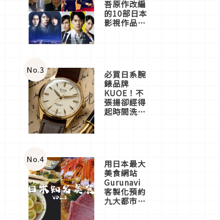
吾原作改編
的10部日本
影視作品推
薦
No.
3
必買日系腕
錶品牌
KUOE！不
張揚卻經得
起時間洗鍊
的經典之作
五選
No.
4
用日本最大
美食網站
Gurunavi
客製化預約
九大都市餐
廳，打造專
屬美食體