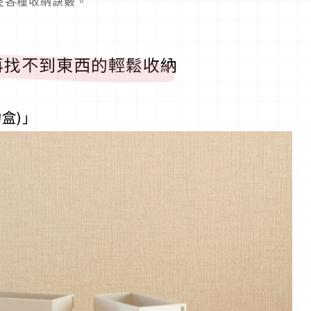
整各種收納訣竅。
再找不到東西的輕鬆收納
盒)」