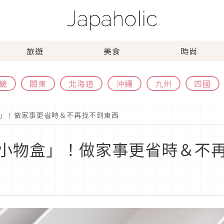
旅遊
美食
時尚
畿
關東
北海道
沖繩
九州
四國
」！做家事更省時＆不再找不到東西
小物盒」！做家事更省時＆不