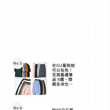
No.
5
在GU看到就
可以包色！
百搭基礎單
品 6選，閉
眼全收也不
心疼
No.
6
快90公斤肌