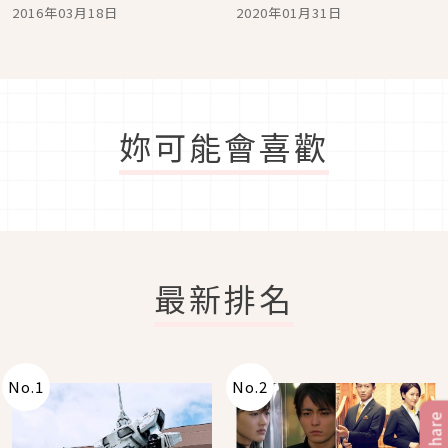
八老師」幕後推手創造日
首發米漢堡2月初登場
2016年03月18日
2020年01月31日
劇傳奇
妳可能會喜歡
最新排名
No.
1
No.
2
Share