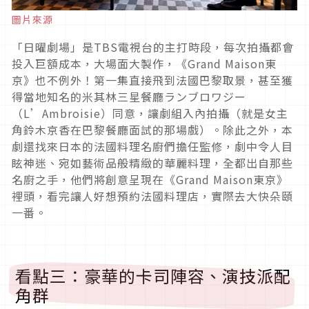
圖片來源
「日曜劇場」是TBS電視台的主打時段，每次拍攝都會
投入巨額成本，大場面大製作，《Grand Maison東
京》也不例外！第一集直接飛到法國巴黎取景，甚至獲
得當地知名的米其林三星餐廳ランブロワジー
（L’Ambroisie）同意，讓劇組入內拍攝（就是女主
角鈴木京香在巴黎餐廳面試的那場戲）。除此之外，本
劇還找來日本的法國料理名廚們擔任監修，劇中令人目
眩神迷、宛如藝術品般精緻的華麗料理，全都出自那些
名廚之手，他們將創意呈現在《Grand Maison東京》
裡頭，看完讓人好想預約法國料理店，實際去大快朵頤
一番。
看點三：豪華的卡司陣容、演技派配
角群