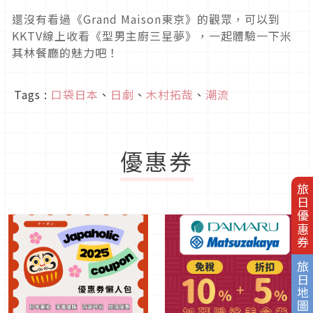
還沒有看過《Grand Maison東京》的觀眾，可以到
KKTV線上收看《型男主廚三星夢》，一起體驗一下米
其林餐廳的魅力吧！
Tags :
口袋日本
、
日劇
、
木村拓哉
、
潮流
優惠券
旅日優惠券
旅日地圖