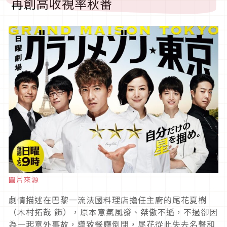
再創高收視率秋番
圖片來源
劇情描述在巴黎一流法國料理店擔任主廚的尾花夏樹
（木村拓哉 飾），原本意氣風發、桀傲不遜，不過卻因
為一起意外事故，導致餐廳倒閉，尾花從此失去名聲和