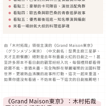
看點三：豪華的卡司陣容、演技派配角群
看點四：歐吉桑與歐巴桑的青春追夢故事
看點五：優秀幕後班底－知名導演與編劇
來看一場帥氣大叔的料理追夢魂
由「木村拓哉」領銜主演的《Grand Maison東京》
（グランメゾン東京）（中文劇名：型男主廚三星夢、
天才主廚餐廳）絕對是去年秋番最火紅的日劇之一！甚
至許多原本不看日劇的觀眾紛紛入坑，每個禮拜都看得
欲罷不能、意猶未盡，完全陶醉在華麗璀璨的法國料理
世界，更被熱血沸騰的故事所打動。這次一起來重溫，
如果你還沒有看過，不妨來看一下這次的日劇推薦吧！
《Grand Maison東京》：木村拓哉