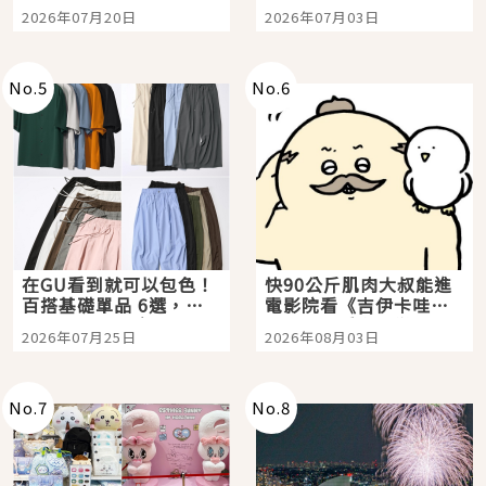
時間洗鍊的經典之作五
大都市餐廳，打造專屬
2026年07月20日
2026年07月03日
選
美食體驗！
No.
5
No.
6
在GU看到就可以包色！
快90公斤肌肉大叔能進
百搭基礎單品 6選，閉
電影院看《吉伊卡哇》
眼全收也不心疼
嗎？日本重金屬樂團
2026年07月25日
2026年08月03日
「打首」會長與nagano
老師一同給出了答案
No.
7
No.
8