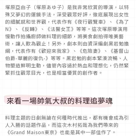
塚原亞由子（塚原あゆ子）是我非常欣賞的導演，以特
殊又夢幻的運鏡手法，深受觀眾好評，徹底展現出女性
的細膩感和世界觀，代表作有《夜行觀覽車》、《為了
N》、《反轉》、《法醫女王》等等。這次塚原導演用
慢動作拍攝廚師做料理的細節，將美食劇拍得唯美藝
術，讓人歎為觀止！另外，劇本則由資深編劇黑岩勉擔
綱，代表作有《歡迎來我家》、《危險妻》、《基督山
伯爵-華麗的復仇-》等等。黑岩勉的劇本緊湊流暢、人
物塑造鮮明生動，儘管內容過於熱血和理想化，仍然緊
緊抓住觀眾目光，也是相當優質的創作者。
來看一場帥氣大叔的料理追夢魂
料理主題的日劇無論在何種時代推出，都有機會成為引
人入勝的話題作品，而這次木村拓哉為我們帶來的
《Grand Maison東京》也能是其中一部佳作了。