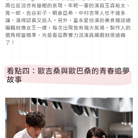
兩位反派亦有搶眼的表現。年輕一輩的演員玉森裕太、
寬一郎、吉谷彩子、朝倉亞希、中村杏等人也不遑多
讓，演得認真又投入。另外，富永愛扮演的美食雜誌總
編輯就像女王一樣，每次出現皆有強大氣場。製作人的
選角相當精準，光是看這群實力派演員飆戲就很過癮
了！
看點四：歐吉桑與歐巴桑的青春追夢
故事