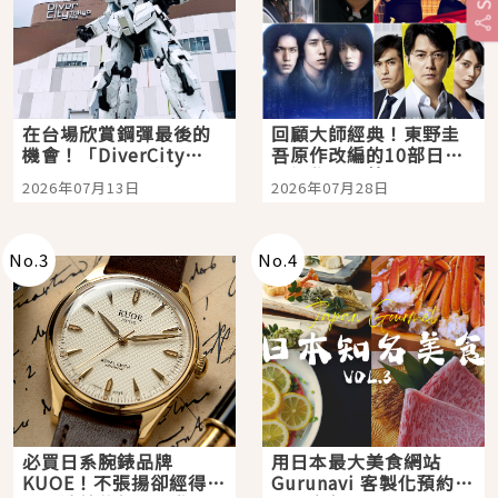
在台場欣賞鋼彈最後的
回顧大師經典！東野圭
機會！「DiverCity
吾原作改編的10部日本
Tokyo Plaza」搭船、
影視作品推薦
2026年07月13日
2026年07月28日
購物、美食及夜景，一
次全體驗
No.
3
No.
4
必買日系腕錶品牌
用日本最大美食網站
KUOE！不張揚卻經得起
Gurunavi 客製化預約九