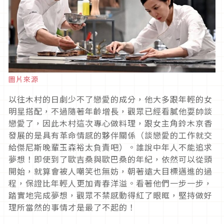
圖片來源
以往木村的日劇少不了戀愛的成分，他大多跟年輕的女
明星搭配，不過隨著年齡增長，觀眾已經看膩他耍帥談
戀愛了，因此木村這次專心做料理，跟女主角鈴木京香
發展的是具有革命情感的夥伴關係（談戀愛的工作就交
給傑尼斯晚輩玉森裕太負責吧）。誰說中年人不能追求
夢想！即使到了歐吉桑與歐巴桑的年紀，依然可以從頭
開始，就算會被人嘲笑也無妨，朝著遠大目標邁進的過
程，保證比年輕人更加青春洋溢。看著他們一步一步，
踏實地完成夢想，觀眾不禁感動得紅了眼眶，堅持做好
理所當然的事情才是最了不起的！