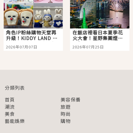
角色IP粉絲購物天堂再
在飯店裡看日本夏季花
升級！KIDDY LAND 原
火大會！星野集團煙火
宿店吉伊卡哇迎客，新
景觀飯店6選，讓你不用
2026年07月07日
2026年07月25日
開幕 OMOKADO 店3分
人擠人悠閒欣賞
即達
分類列表
首頁
美容保養
潮流
旅遊
美食
時尚
藝能娛樂
購物