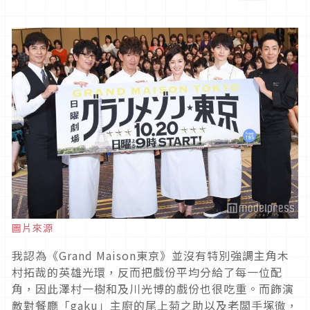
圖片來源
我認為《Grand Maison東京》並沒有特別強調主角木
村拓哉的英雄光環，反而把戲份平均分給了每一位配
角，因此澤村一樹和及川光博的戲份也很吃重。而飾演
敵對餐廳「gaku」主廚的尾上菊之助以及老闆手塚徹，