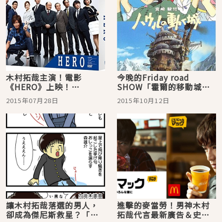
木村拓哉主演！電影
今晚的Friday road
《HERO》上映！
SHOW「霍爾的移動城
《HERO》小知識錦集
堡」：非木村拓哉獻聲不
2015年07月28日
2015年10月12日
可的理由
讓木村拓哉落選的男人，
進擊的麥當勞！男神木村
卻成為傑尼斯救星？「金
拓哉代言最新廣告＆史上