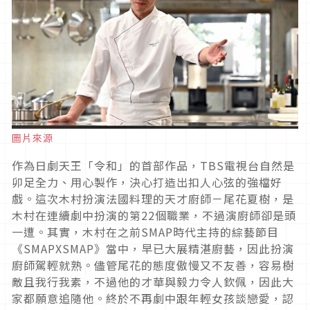
圖片來源
作為日劇天王「令和」的首部作品，TBS電視台自然是
卯足全力、用心製作，決心打造出扣人心弦的強檔好
戲。這次木村扮演法國料理的天才廚師－尾花夏樹，是
木村在連續劇中扮演的第22個職業，不過演廚師卻是頭
一遭。其實，木村在之前SMAP時代主持的綜藝節目
《SMAPXSMAP》當中，早已大展精湛廚藝，因此扮演
廚師駕輕就熟。儘管尾花的態度傲慢又不友善，容易樹
敵且我行我素，不過他的才華與毅力令人欽佩，因此大
家都願意追隨他。終於不再劇中跟年輕女孩談戀愛，認