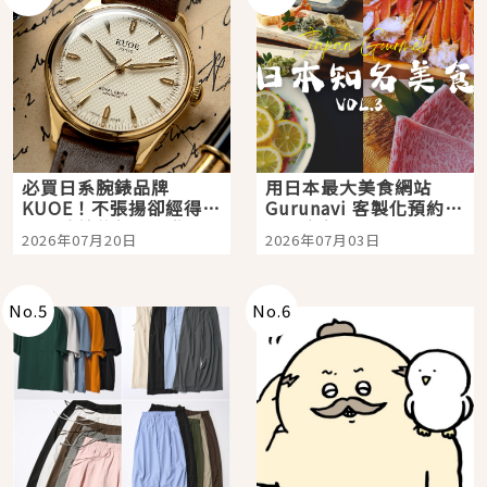
必買日系腕錶品牌
用日本最大美食網站
KUOE！不張揚卻經得起
Gurunavi 客製化預約九
時間洗鍊的經典之作五
大都市餐廳，打造專屬
2026年07月20日
2026年07月03日
選
美食體驗！
No.
5
No.
6