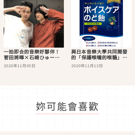
一拍即合的音樂好夥伴！
與日本音樂大學共同開發
菅田將暉×石崎ひゅーい
的「保護喉嚨的喉糖」日
的超好交情與合作
本歌手也愛用！
2020年11月05日
2020年11月13日
妳可能會喜歡