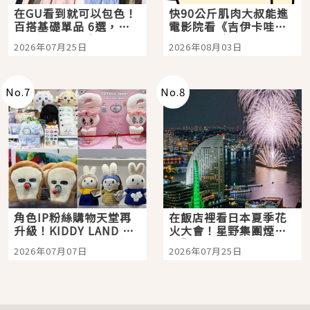
在GU看到就可以包色！
快90公斤肌肉大叔能進
百搭基礎單品 6選，閉
電影院看《吉伊卡哇》
眼全收也不心疼
嗎？日本重金屬樂團
2026年07月25日
2026年08月03日
「打首」會長與nagano
老師一同給出了答案
No.
7
No.
8
角色IP粉絲購物天堂再
在飯店裡看日本夏季花
升級！KIDDY LAND 原
火大會！星野集團煙火
宿店吉伊卡哇迎客，新
景觀飯店6選，讓你不用
2026年07月07日
2026年07月25日
開幕 OMOKADO 店3分
人擠人悠閒欣賞
即達