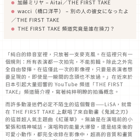
加藤ミリヤ – Aitai／THE FIRST TAKE
wacci（橋口洋平） – 別の人の彼女になったよ
／THE FIRST TAKE
THE FIRST TAKE 頻道究竟是誰在操刀？
「純白的錄音室裡，只放著一支麥克風。在這裡只有一
個規則：所有表演都一次拍完，不能剪輯。除此之外完
全自由發揮。在這僅此一次的影像裡，只要是表演者想
要呈現的，即使是一瞬間的念頭也不放過。」在近來於
日本引起大量迴響的 YouTube 頻道「THE FIRST
TAKE」頻道簡介裡，寫著純粹明瞭的拍攝概念。
而許多動漫迷們必定不陌生的這個聲音——LiSA，就曾
在 THE FIRST TAKE 上獻唱了來自動畫《鬼滅之刃》
的這首超人氣主題曲《紅蓮華》。無論是在演唱前的小
緊張和精神喊話，演唱時的能量大爆發，還是結束後的
可愛小動作，都完全收錄在影像中，超高的音質和畫質