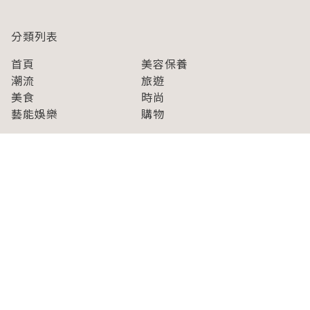
分類列表
首頁
美容保養
潮流
旅遊
美食
時尚
藝能娛樂
購物
關於Japaholic
關於我們
免責事項
寫手招募
Japaholic Girls招募
廣告、合作洽談
關鍵字列表
お問い合わせ