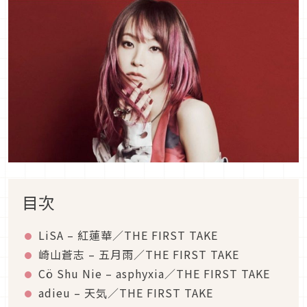
目次
LiSA – 紅蓮華／THE FIRST TAKE
崎山蒼志 – 五月雨／THE FIRST TAKE
Cö Shu Nie – asphyxia／THE FIRST TAKE
adieu – 天気／THE FIRST TAKE