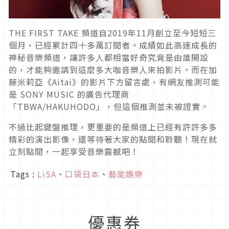
THE FIRST TAKE 頻道自2019年11月創立至今短短三
個月，已經累計四十多萬訂閱者。成績如此高速成長的
神秘音樂頻道，讓許多人都相當好奇究竟是由誰開設
的，才能夠邀請到這麼多大咖音樂人來拍影片。而在加
藤米莉亞《Aitai》的影片下方留言處，有網友推測可能
是 SONY MUSIC 的廣告代理商
「TBWA/HAKUHODO」，但這個推測並未被證實。
不過比起鍵盤推理，更重要的是頻道上已經有許許多多
精彩的演出影像，還等待著大家的點閱和聆聽！現在就
立刻點閱，一起享受音樂震撼吧！
Tags :
LiSA
、
口袋日本
、
藝能娛樂
優惠券