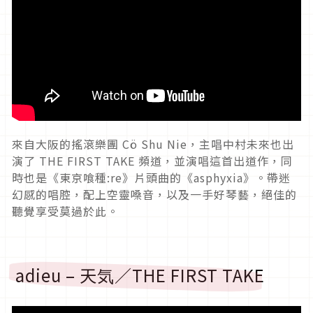
來自大阪的搖滾樂團 Cö Shu Nie，主唱中村未來也出
演了 THE FIRST TAKE 頻道，並演唱這首出道作，同
時也是《東京喰種:re》片頭曲的《asphyxia》。帶迷
幻感的唱腔，配上空靈嗓音，以及一手好琴藝，絕佳的
聽覺享受莫過於此。
adieu – 天気／THE FIRST TAKE