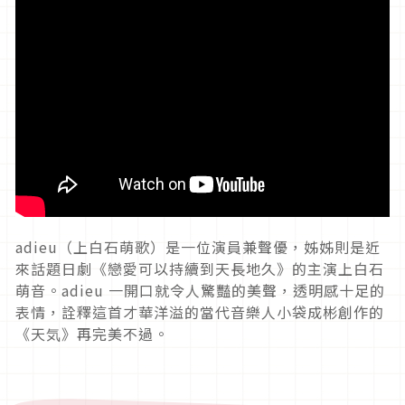
adieu（上白石萌歌）是一位演員兼聲優，姊姊則是近
來話題日劇《戀愛可以持續到天長地久》的主演上白石
萌音。adieu 一開口就令人驚豔的美聲，透明感十足的
表情，詮釋這首才華洋溢的當代音樂人小袋成彬創作的
《天気》再完美不過。