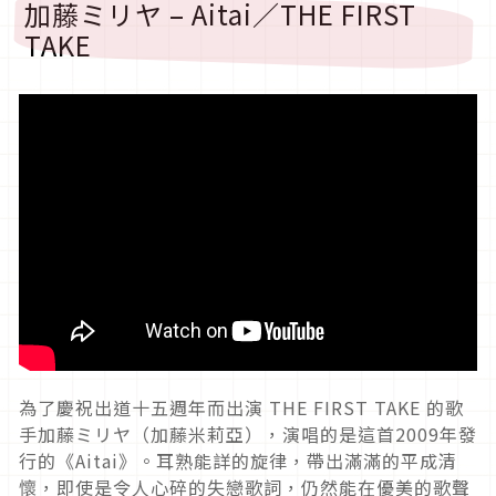
加藤ミリヤ – Aitai／THE FIRST
TAKE
為了慶祝出道十五週年而出演 THE FIRST TAKE 的歌
手加藤ミリヤ（加藤米莉亞），演唱的是這首2009年發
行的《Aitai》。耳熟能詳的旋律，帶出滿滿的平成清
懷，即使是令人心碎的失戀歌詞，仍然能在優美的歌聲