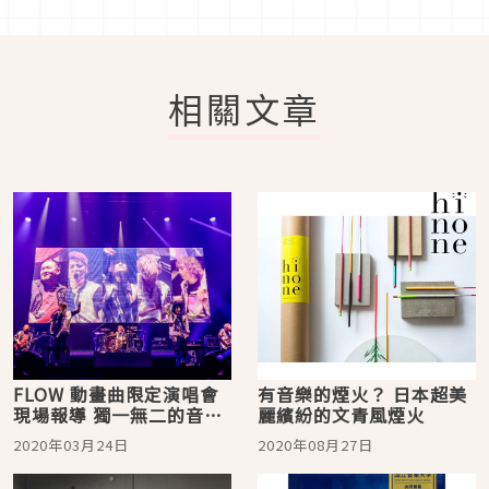
相關文章
FLOW 動畫曲限定演唱會
有音樂的煙火？ 日本超美
現場報導 獨一無二的音樂
麗繽紛的文青風煙火
愛x動畫愛x樂團愛打破音
2020年03月24日
2020年08月27日
樂疆界