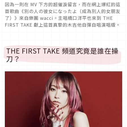
因為一則在 MV 下方的超催淚留言，而在網上爆紅的這
首歌曲《別の人の彼女になったよ（成為別人的女朋友
了）》來自樂團 wacci。主唱橋口洋平也來到 THE
FIRST TAKE 獻上這首真摯的木吉他自彈自唱演唱版。
THE FIRST TAKE 頻道究竟是誰在操
刀？