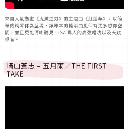
來自人氣動畫《鬼滅之刃》的主題曲《紅蓮華》，以簡
單的鋼琴伴奏呈現，讓原本的搖滾曲風保有更多想像空
間，並且更能清晰聽見 LiSA 驚人的高強唱功以及天籟
嗓音。
崎山蒼志 – 五月雨／THE FIRST
TAKE