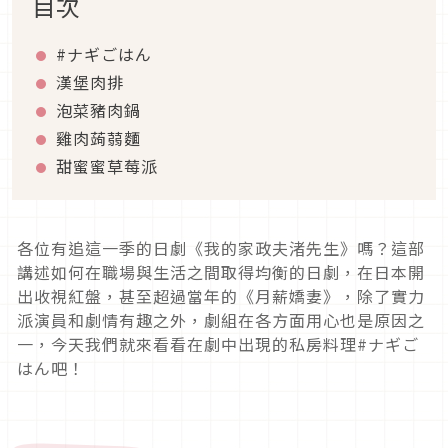
目次
#ナギごはん
漢堡肉排
泡菜豬肉鍋
雞肉蒟蒻麵
甜蜜蜜草莓派
各位有追這一季的日劇《我的家政夫渚先生》嗎？這部
講述如何在職場與生活之間取得均衡的日劇，在日本開
出收視紅盤，甚至超過當年的《月薪嬌妻》，除了實力
派演員和劇情有趣之外，劇組在各方面用心也是原因之
一，今天我們就來看看在劇中出現的私房料理#ナギご
はん吧！