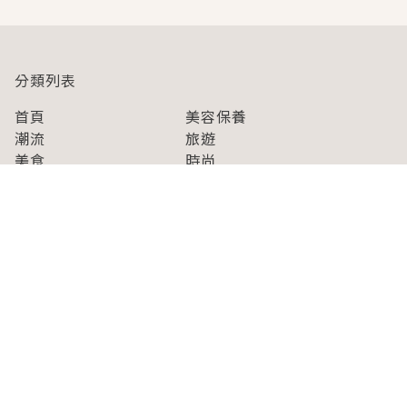
分類列表
首頁
美容保養
潮流
旅遊
美食
時尚
藝能娛樂
購物
關於Japaholic
關於我們
免責事項
寫手招募
Japaholic Girls招募
廣告、合作洽談
關鍵字列表
お問い合わせ