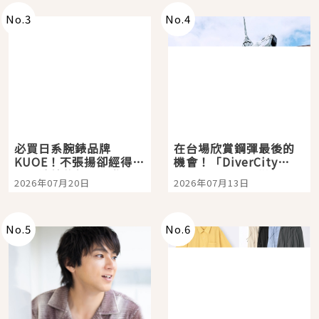
No.
3
No.
4
必買日系腕錶品牌
在台場欣賞鋼彈最後的
KUOE！不張揚卻經得起
機會！「DiverCity
時間洗鍊的經典之作五
Tokyo Plaza」搭船、
2026年07月20日
2026年07月13日
選
購物、美食及夜景，一
次全體驗
No.
5
No.
6