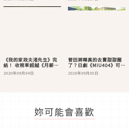
《我的家政夫渚先生》完
菅田將暉真的去賣甜甜圈
結！ 收視率超越《月薪嬌
了？日劇《MIU404》可愛
妻》同檔日劇史上最高紀
的彩蛋與巧合
2020年09月04日
2020年09月05日
錄
妳可能會喜歡