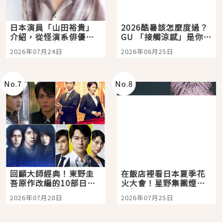
日本演員「山田裕貴」
2026酷暑該怎麼度過？
介紹，從怪演系俳優走
GU 「接觸涼感」是你的
向國民級日劇主角
夏日救星
2026年07月24日
2026年06月25日
No.
7
No.
8
回顧大師經典！東野圭
在飯店裡看日本夏季花
吾原作改編的10部日本
火大會！星野集團煙火
影視作品推薦
景觀飯店6選，讓你不用
2026年07月28日
2026年07月25日
人擠人悠閒欣賞