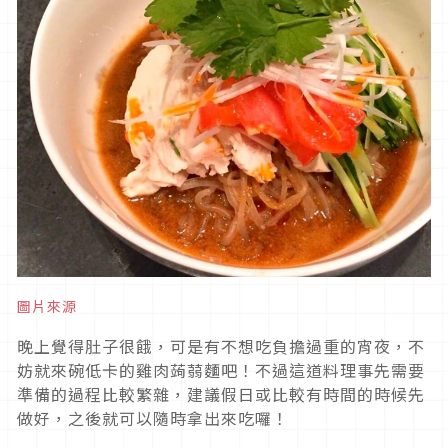
圖片來源
晚上覺得肚子很餓，可是有不想吃負擔過重的宵夜，不
妨就來碗低卡的雞肉蒟蒻麵吧！不過這道料理事先需要
準備的過程比較繁雜，建議假日或比較有時間的時候先
做好，之後就可以隨時拿出來吃囉！