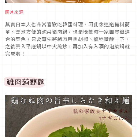
圖片來源
其實日本人也非常喜歡吃韓國料理，因此像這道備料簡
單、烹煮方便的泡菜豬肉鍋，也是晚餐時一家團聚很適
合的菜色，只要事先將豬肉用黑胡椒、鹽稍微醃一下，
之後丟入平底鍋以中火煎炒，再加入有入酒的泡菜鍋就
完成啦！
雞肉蒟蒻麵