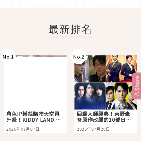
最新排名
No.
1
No.
2
Share
角色IP粉絲購物天堂再
回顧大師經典！東野圭
升級！KIDDY LAND 原
吾原作改編的10部日本
宿店吉伊卡哇迎客，新
影視作品推薦
2026年07月07日
2026年07月28日
開幕 OMOKADO 店3分
即達