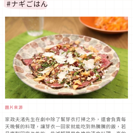
#ナギごはん
圖片來源
家政夫渚先生在劇中除了幫芽衣打掃之外，還會負責每
天晚餐的料理，讓芽衣一回家就能吃到熱騰騰的飯，若