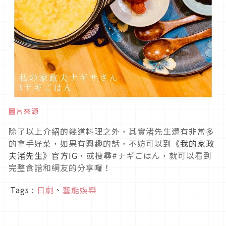
圖片來源
除了以上介紹的幾道料理之外，其實渚先生還有非常多
的拿手好菜，如果有興趣的話，不妨可以到
《我的家政
夫渚先生》官方IG
，或搜尋#ナギごはん，就可以看到
完整食譜和網友的分享囉！
Tags :
日劇
、
藝能娛樂