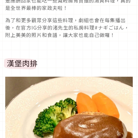
是應酬回家也能吃一些減輕腸胃負擔的清爽料理，真的
是全世界最棒的家政夫啦！
為了和更多觀眾分享這些料理，劇組也會在每集播出
後，在官方IG分享的渚先生的私房料理#ナギごはん，
附上美美的照片和食譜，讓大家也能自己做囉！
漢堡肉排