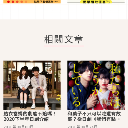
相關文章
結衣當媽的劇能不追嗎！
和菓子不只可以吃還有故
2020下半年日劇介紹
事？從日劇《我們有點不
對勁》認識「菓銘」
2020年08月08日
2020年08月24日