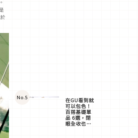
。
是
鑑於
No.
5
在GU看到就
可以包色！
百搭基礎單
品 6選，閉
眼全收也不
心疼