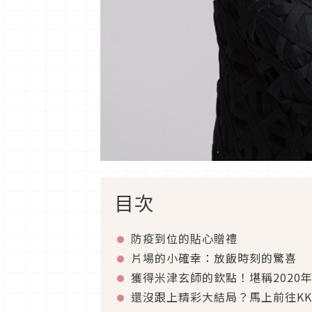
目次
防疫到位的貼心贈禮
片場的小確幸：放飯時刻的驚喜
獲得米津玄師的欽點！堪稱2020
還沒跟上精彩大結局？馬上前往KK