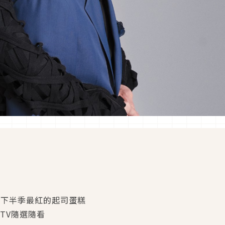
年下半季最紅的起司蛋糕
TV隨選隨看