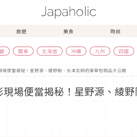
旅遊
美食
時尚
畿
關東
北海道
沖繩
九州
四國
攝影現場便當揭秘！星野源、綾野剛、米津玄師的豪華慰問品大公開
》攝影現場便當揭秘！星野源、綾