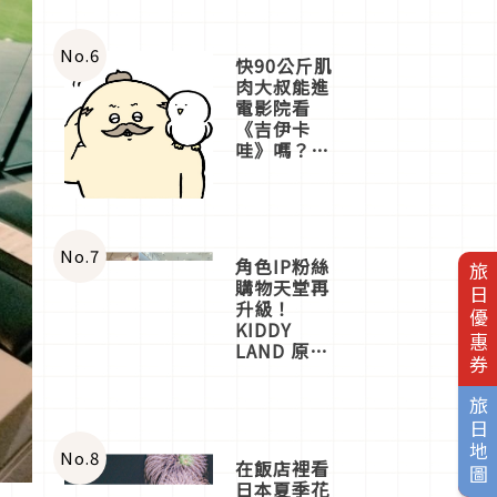
No.
6
快90公斤肌
肉大叔能進
電影院看
《吉伊卡
哇》嗎？日
本重金屬樂
團「打首」
會長與
nagano老師
一同給出了
No.
7
角色IP粉絲
旅日優惠券
答案
購物天堂再
升級！
KIDDY
LAND 原宿
店吉伊卡哇
迎客，新開
旅日地圖
幕
OMOKADO
店3分即達
No.
8
在飯店裡看
日本夏季花