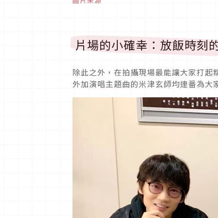
片場的小確幸：放飯時刻
除此之外，在拍攝現場最能讓大家打起精
外加演唱主題曲的米津玄師均連番為大