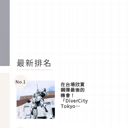
最新排名
No.
1
在台場欣賞
鋼彈最後的
機會！
「DiverCity
Tokyo
Plaza」搭
船、購物、
美食及夜
景，一次全