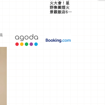
火大會！星
野集團煙火
景觀飯店6
選，讓你不
用人擠人悠
閒欣賞
員