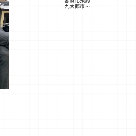
客製化預約
九大都市餐
廳，打造專
屬美食體
驗！