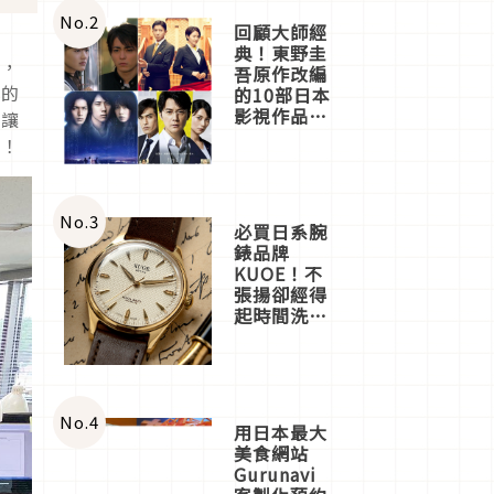
體驗
No.
2
回顧大師經
典！東野圭
處，
吾原作改編
限的
的10部日本
影視作品推
蛋讓
薦
吧！
No.
3
必買日系腕
錶品牌
KUOE！不
張揚卻經得
起時間洗鍊
的經典之作
五選
No.
4
用日本最大
美食網站
Gurunavi