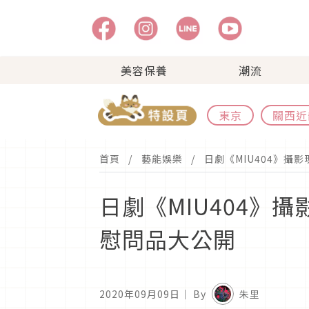
美容保養
潮流
東京
關西近
首頁
藝能娛樂
日劇《MIU404》
日劇《MIU404
慰問品大公開
2020年09月09日
｜ By
朱里