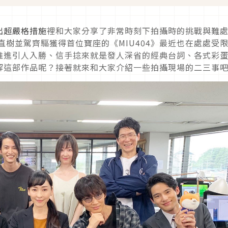
出超嚴格措施
裡和大家分享了非常時刻下拍攝時的挑戰與難
澤直樹並駕齊驅獲得首位寶座的《MIU404》最近也在處處受
推進引人入勝、信手捻來就是發人深省的經典台詞、各式彩
解這部作品呢？接著就來和大家介紹一些拍攝現場的二三事