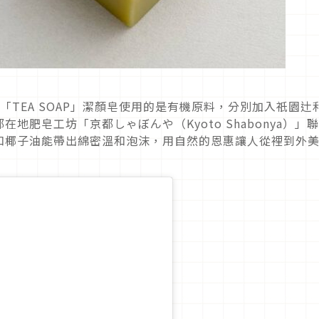
「TEA SOAP」潔顏皂使用的是有機原料，分別加入祇園辻
地肥皂工坊「京都しゃぼんや（Kyoto Shabonya）」
和椰子油能帶出綿密溫和泡沫，用自然的恩惠讓人從裡到外