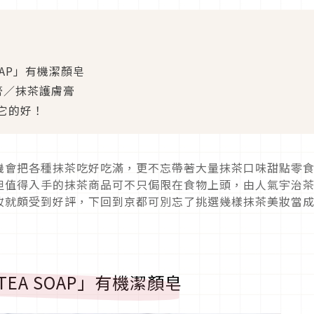
OAP」有機潔顏皂
膏／抹茶護膚膏
它的好！
機會把各種抹茶吃好吃滿，更不忘帶著大量抹茶口味甜點零
但值得入手的抹茶商品可不只侷限在食物上頭，由人氣宇治
妝就頗受到好評，下回到京都可別忘了挑選幾樣抹茶美妝當
EA SOAP」有機潔顏皂