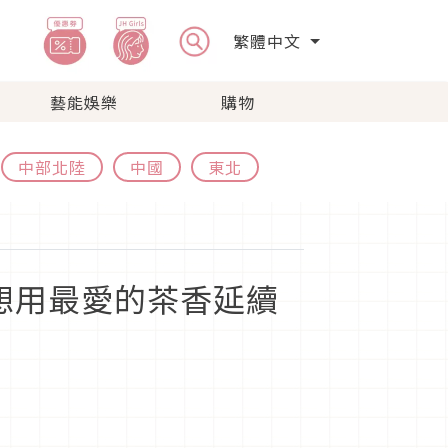
繁體中文
藝能娛樂
購物
中部北陸
中國
東北
想用最愛的茶香延續