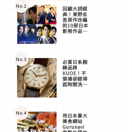
體驗
No.
2
回顧大師經
典！東野圭
吾原作改編
的10部日本
影視作品推
薦
No.
3
必買日系腕
錶品牌
KUOE！不
張揚卻經得
起時間洗鍊
的經典之作
五選
No.
4
用日本最大
美食網站
Gurunavi