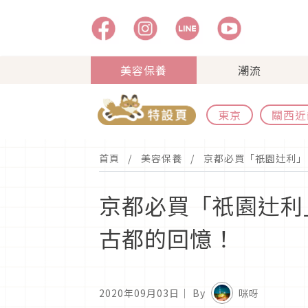
美容保養
潮流
東京
關西近
首頁
美容保養
京都必買「祇園辻利」
京都必買「祇園辻利
古都的回憶！
2020年09月03日
｜ By
咪呀