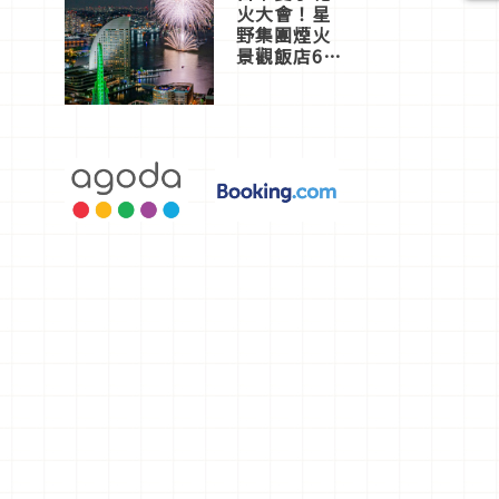
火大會！星
野集團煙火
景觀飯店6
選，讓你不
用人擠人悠
閒欣賞