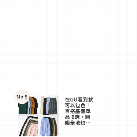
No.
5
在GU看到就
可以包色！
百搭基礎單
品 6選，閉
眼全收也不
心疼