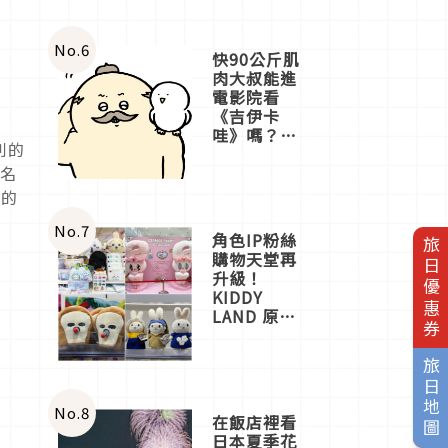
No.
6
快90公斤肌
肉大叔能進
電影院看
《吉伊卡
哇》嗎？日
利的
本重金屬樂
團「打首」
聯名
會長與
美的
nagano老師
一同給出了
No.
7
角色IP粉絲
旅日優惠券
答案
購物天堂再
升級！
KIDDY
LAND 原宿
店吉伊卡哇
迎客，新開
旅日地圖
幕
OMOKADO
店3分即達
No.
8
在飯店裡看
日本夏季花