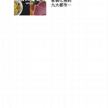
客製化預約
九大都市餐
廳，打造專
屬美食體
驗！