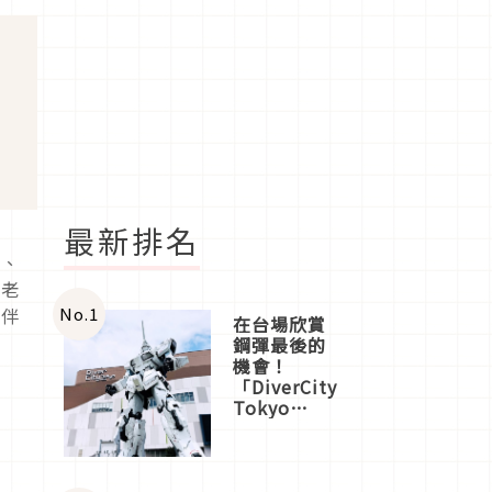
最新排名
食、
茶老
No.
1
成伴
在台場欣賞
鋼彈最後的
機會！
「DiverCity
Tokyo
Plaza」搭
船、購物、
美食及夜
景，一次全