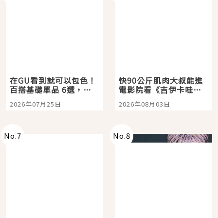
在GU看到就可以包色！
快90公斤肌肉大叔能進
百搭基礎單品 6選，閉
電影院看《吉伊卡哇》
眼全收也不心疼
嗎？日本重金屬樂團
2026年07月25日
2026年08月03日
「打首」會長與nagano
老師一同給出了答案
No.
7
No.
8