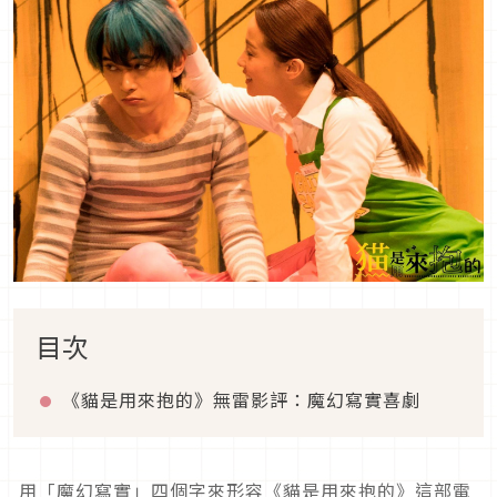
目次
《貓是用來抱的》無雷影評：魔幻寫實喜劇
用「魔幻寫實」四個字來形容《貓是用來抱的》這部電