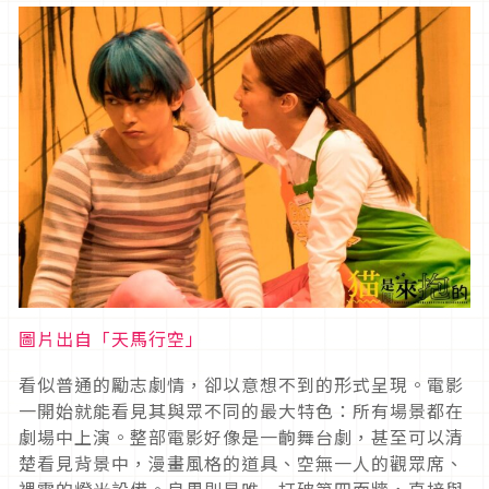
圖片出自「天馬行空」
看似普通的勵志劇情，卻以意想不到的形式呈現。電影
一開始就能看見其與眾不同的最大特色：所有場景都在
劇場中上演。整部電影好像是一齣舞台劇，甚至可以清
楚看見背景中，漫畫風格的道具、空無一人的觀眾席、
裸露的燈光設備。良男則是唯一打破第四面牆，直接與