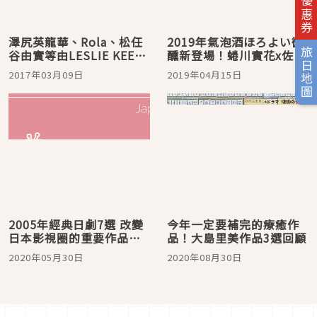
旅日優惠券
澤尻英龍華、Rola、松任
2019年氣泡酒ほろよい微
旅日地圖
谷由實等由LESLIE KEE所
醺新登場！蜷川實花x佐藤
拍攝約200張作品在
健x澤尻英龍華
2017年03月09日
2019年04月15日
PARCO舉行照片展
2005年經典日劇7選 改變
今年一定要補完的療癒作
日本影視圈的重要作品你
品！大島里美作品3選回顧
看過了嗎？
2020年05月30日
2020年08月30日