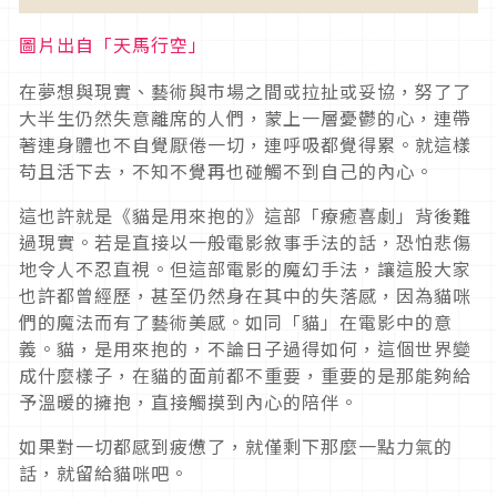
圖片出自「天馬行空」
在夢想與現實、藝術與市場之間或拉扯或妥協，努了了
大半生仍然失意離席的人們，蒙上一層憂鬱的心，連帶
著連身體也不自覺厭倦一切，連呼吸都覺得累。就這樣
苟且活下去，不知不覺再也碰觸不到自己的內心。
這也許就是《貓是用來抱的》這部「療癒喜劇」背後難
過現實。若是直接以一般電影敘事手法的話，恐怕悲傷
地令人不忍直視。但這部電影的魔幻手法，讓這股大家
也許都曾經歷，甚至仍然身在其中的失落感，因為貓咪
們的魔法而有了藝術美感。如同「貓」在電影中的意
義。貓，是用來抱的，不論日子過得如何，這個世界變
成什麼樣子，在貓的面前都不重要，重要的是那能夠給
予溫暖的擁抱，直接觸摸到內心的陪伴。
如果對一切都感到疲憊了，就僅剩下那麼一點力氣的
話，就留給貓咪吧。