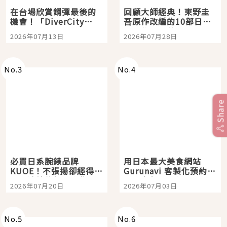
在台場欣賞鋼彈最後的
回顧大師經典！東野圭
機會！「DiverCity
吾原作改編的10部日本
Tokyo Plaza」搭船、
影視作品推薦
2026年07月13日
2026年07月28日
購物、美食及夜景，一
次全體驗
No.
3
No.
4
Share
必買日系腕錶品牌
用日本最大美食網站
KUOE！不張揚卻經得起
Gurunavi 客製化預約九
時間洗鍊的經典之作五
大都市餐廳，打造專屬
2026年07月20日
2026年07月03日
選
美食體驗！
No.
5
No.
6