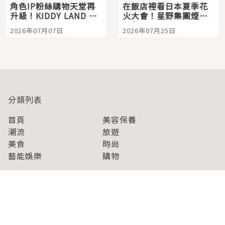
角色IP粉絲購物天堂再
在飯店裡看日本夏季花
升級！KIDDY LAND 原
火大會！星野集團煙火
宿店吉伊卡哇迎客，新
景觀飯店6選，讓你不用
2026年07月07日
2026年07月25日
開幕 OMOKADO 店3分
人擠人悠閒欣賞
即達
分類列表
首頁
美容保養
潮流
旅遊
美食
時尚
藝能娛樂
購物
關於Japaholic
關於我們
免責事項
寫手招募
Japaholic Girls招募