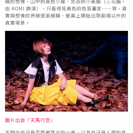
織的想像，山中的黃色小屋、梵谷的小黃貓（三花貓，
由 KOMI 飾演）、只看得見黃色的色盲畫家⋯⋯等，真
實與想像的界線逐漸模糊，螢幕上開始出現劇場以外的
真實場景。
圖片出自「天馬行空」
不明白自己是否愛著梵谷的小黃、以為自己是人類的良