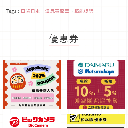
Tags :
口袋日本
、
澤尻英龍華
、
藝能娛樂
優惠券