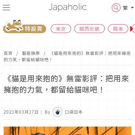
繁
東京
關西近畿
關東
首頁
藝能娛樂
《貓是用來抱的》無雷影評：把用來擁抱
的力氣，都留給貓咪吧！
《貓是用來抱的》無雷影評：把用來
擁抱的力氣，都留給貓咪吧！
2021年03月17日
｜ By
口袋日本