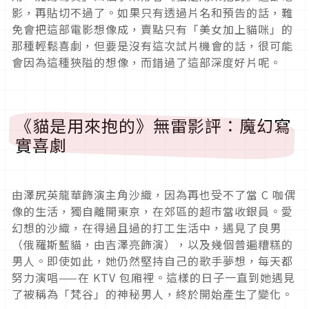
影，再貼切不過了。如果只有透過片名和預告的話，難
免會把這部電影想像成，賣點只有「美女加上貓咪」的
那種輕鬆喜劇，但要是沒有這次試片機會的話，很可能
會因為這種狹隘的想像，而錯過了這部深度好片呢。
《貓是用來抱的》無雷影評：魔幻寫
實喜劇
由澤尻英龍華飾演主角沙織，因為再也受不了當 C 咖偶
像的生活，獨自離開東京，在郊區的超市當收銀員。愛
幻想的沙織，在得過且過的打工生活中，遇見了良男
（俄羅斯藍貓，由吉澤亮飾演），以及幾個普遍糟糕的
男人。即使如此，她仍然堅持自己的歌手夢想，每天都
努力演唱——在 KTV 包廂裡。這樣的日子一直到她遇見
了被稱為「梵谷」的神秘男人，終於開始產生了變化。