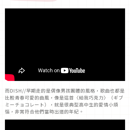
而DISH//早期走的是偶像男孩團體的風格，歌曲也都是
比較青春可愛的曲風，像是這首〈給我巧克力〉（ギブ
ミーチョコレート），就是很典型高中生的愛情小煩
惱，非常符合他們當時出道的年紀。