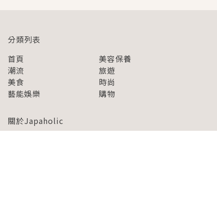
分類列表
首頁
美容保養
潮流
旅遊
美食
時尚
藝能娛樂
購物
關於Japaholic
關於我們
免責事項
寫手招募
Japaholic Girls招募
廣告、合作洽談
關鍵字列表
お問い合わせ