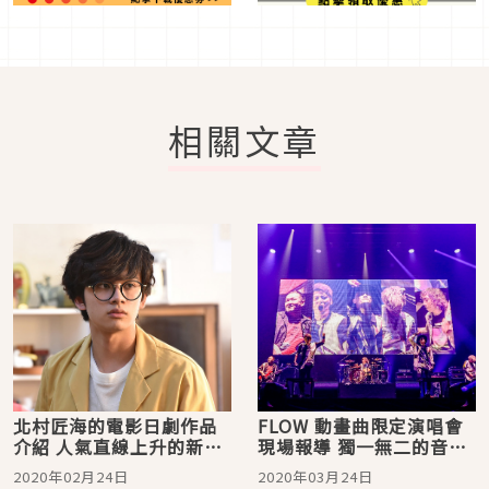
相關文章
北村匠海的電影日劇作品
FLOW 動畫曲限定演唱會
介紹 人氣直線上升的新生
現場報導 獨一無二的音樂
代演員
愛x動畫愛x樂團愛打破音
2020年02月24日
2020年03月24日
樂疆界