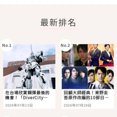
最新排名
No.
1
No.
2
在台場欣賞鋼彈最後的
回顧大師經典！東野圭
機會！「DiverCity
吾原作改編的10部日本
Tokyo Plaza」搭船、
影視作品推薦
2026年07月13日
2026年07月28日
購物、美食及夜景，一
次全體驗