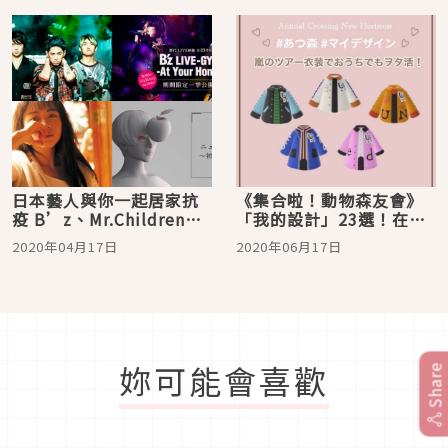
日本藝人與你一起居家抗
《集合啦！動物森友會》
疫 B’z、Mr.Children、
「我的設計」23選！在家
OOR、東京事變演唱會期
穿上演唱會服裝為嵐應援
2020年04月17日
2020年06月17日
間限定大公開
吧！
妳可能會喜歡
Share