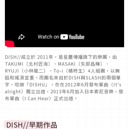
DISH//成立於 2011年，是星塵傳播旗下的樂團，由
TAKUMI（北村匠海）、MASAKI（矢部昌暉）、
RYUJI（小林龍二）、To-i（橘柊生）4人組團，以舞
蹈和搖滾並重。而團名來自於DISH與SLASH的兩個單
字，唸做「DISHU」，在在2012年6月發布單曲〈It's
alright〉獨立出道，2013年6月加入日本索尼音樂，發
布單曲〈I Can Hear〉正式出道。
DISH//早期作品