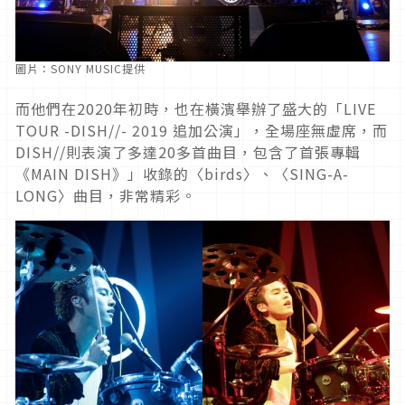
圖片：SONY MUSIC提供
而他們在2020年初時，也在橫濱舉辦了盛大的「LIVE
TOUR -DISH//- 2019 追加公演」，全場座無虛席，而
DISH//則表演了多達20多首曲目，包含了首張專輯
《MAIN DISH》」收錄的〈birds〉、〈SING-A-
LONG〉曲目，非常精彩。