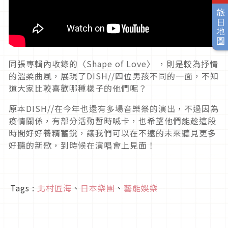
旅日地圖
同張專輯內收錄的〈Shape of Love〉 ，則是較為抒情
的溫柔曲風，展現了DISH//四位男孩不同的一面，不知
道大家比較喜歡哪種樣子的他們呢？
原本DISH//在今年也還有多場音樂祭的演出，不過因為
疫情關係，有部分活動暫時喊卡，也希望他們能趁這段
時間好好養精蓄銳，讓我們可以在不遠的未來聽見更多
好聽的新歌，到時候在演唱會上見面！
Tags :
北村匠海
、
日本樂團
、
藝能娛樂