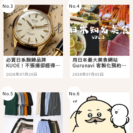
No.
3
No.
4
必買日系腕錶品牌
用日本最大美食網站
KUOE！不張揚卻經得起
Gurunavi 客製化預約九
時間洗鍊的經典之作五
大都市餐廳，打造專屬
2026年07月20日
2026年07月03日
選
美食體驗！
No.
5
No.
6