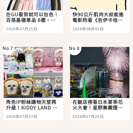
在GU看到就可以包色！
快90公斤肌肉大叔能進
百搭基礎單品 6選，閉
電影院看《吉伊卡哇》
眼全收也不心疼
嗎？日本重金屬樂團
2026年07月25日
2026年08月03日
「打首」會長與nagano
老師一同給出了答案
No.
7
No.
8
角色IP粉絲購物天堂再
在飯店裡看日本夏季花
升級！KIDDY LAND 原
火大會！星野集團煙火
宿店吉伊卡哇迎客，新
景觀飯店6選，讓你不用
2026年07月07日
2026年07月25日
開幕 OMOKADO 店3分
人擠人悠閒欣賞
即達