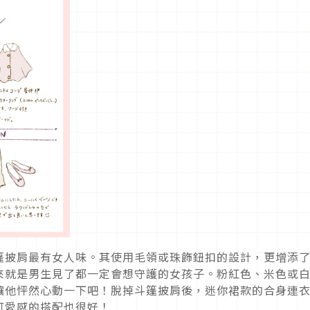
篷披肩最有女人味。其使用毛領或珠飾鈕扣的設計，更增添
來就是男生見了都一定會想守護的女孩子。粉紅色、米色或
讓他怦然心動一下吧！脫掉斗篷披肩後，迷你裙款的合身連
可愛感的搭配也很好！