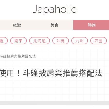
旅遊
美食
時尚
畿
關東
北海道
沖繩
九州
四國
斗篷披肩與推薦搭配法
使用！斗篷披肩與推薦搭配法