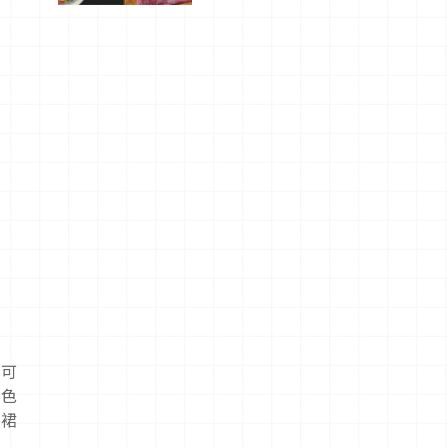
驗！
了可
白色
衣裙