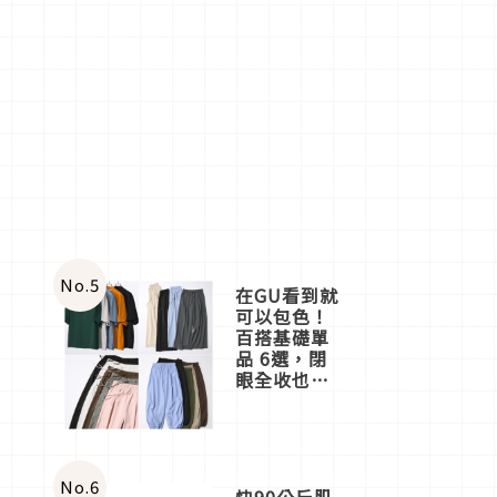
No.
5
在GU看到就
可以包色！
百搭基礎單
品 6選，閉
眼全收也不
心疼
No.
6
快90公斤肌