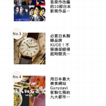
吾原作改編
的10部日本
影視作品推
薦
No.
3
必買日系腕
錶品牌
KUOE！不
張揚卻經得
起時間洗鍊
的經典之作
五選
No.
4
用日本最大
美食網站
Gurunavi
客製化預約
九大都市餐
廳，打造專
屬美食體