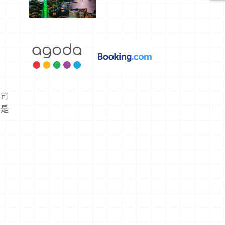
選，讓你不
用人擠人悠
閒欣賞
都可
就是