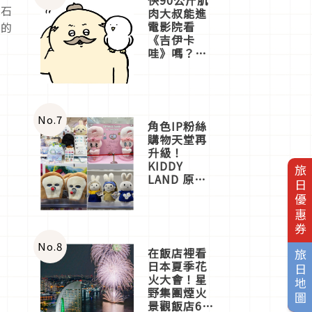
其石
肉大叔能進
電影院看
動的
《吉伊卡
哇》嗎？日
本重金屬樂
團「打首」
會長與
nagano老師
一同給出了
No.
7
角色IP粉絲
答案
購物天堂再
升級！
KIDDY
旅日優惠券
LAND 原宿
店吉伊卡哇
迎客，新開
幕
OMOKADO
店3分即達
No.
8
在飯店裡看
旅日地圖
日本夏季花
火大會！星
野集團煙火
景觀飯店6