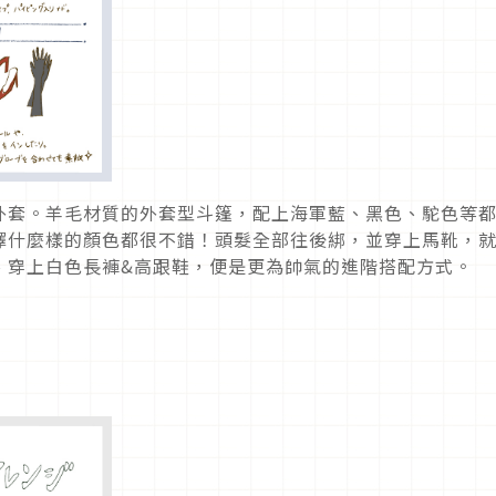
外套。羊毛材質的外套型斗篷，配上海軍藍、黑色、駝色等
擇什麼樣的顏色都很不錯！頭髮全部往後綁，並穿上馬靴，
、穿上白色長褲&高跟鞋，便是更為帥氣的進階搭配方式。