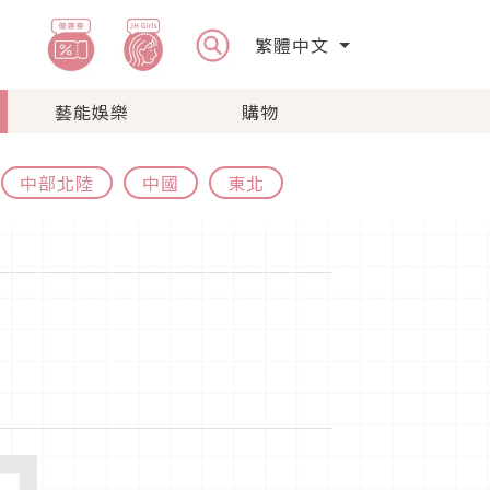
繁體中文
藝能娛樂
購物
中部北陸
中國
東北