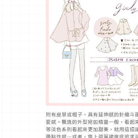
附有皮草或帽子，具有延伸感的針織斗
愛感。飄逸的外型宛如精靈一般，看起
等淡色系則看起來更加甜美，就用這招
帶點性感…或者，穿上荷葉裙徹底追求