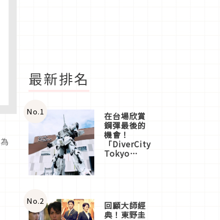
最新排名
No.
1
在台場欣賞
鋼彈最後的
機會！
將為
「DiverCity
Tokyo
Plaza」搭
船、購物、
美食及夜
景，一次全
體驗
No.
2
回顧大師經
典！東野圭