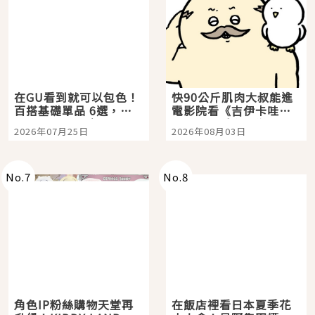
在GU看到就可以包色！
快90公斤肌肉大叔能進
百搭基礎單品 6選，閉
電影院看《吉伊卡哇》
眼全收也不心疼
嗎？日本重金屬樂團
2026年07月25日
2026年08月03日
「打首」會長與nagano
老師一同給出了答案
No.
7
No.
8
角色IP粉絲購物天堂再
在飯店裡看日本夏季花