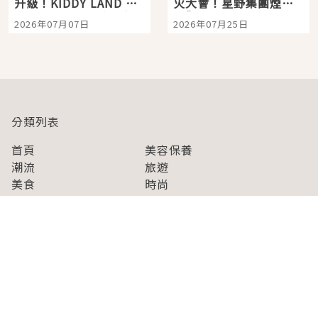
升級！KIDDY LAND 原
火大會！星野集團煙火
宿店吉伊卡哇迎客，新
景觀飯店6選，讓你不用
2026年07月07日
2026年07月25日
開幕 OMOKADO 店3分
人擠人悠閒欣賞
即達
分類列表
首頁
美容保養
潮流
旅遊
美食
時尚
藝能娛樂
購物
關於Japaholic
關於我們
免責事項
寫手招募
Japaholic Girls招募
廣告、合作洽談
關鍵字列表