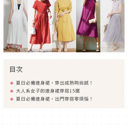
目次
夏日必備連身裙，穿出成熟時尚感！
大人系女子的連身裙穿搭15選
夏日必備連身裙，出門穿搭零煩惱！