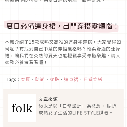
夏日必備連身裙，出門穿搭零煩惱！
本篇介紹了15款成熟又高雅的連身裙穿搭，大家覺得如
何呢？有找到自己中意的穿搭風格嗎？輕柔舒適的連身
裙，讓我們在炎熱的夏天也能輕鬆享受穿搭樂趣，請大
家務必參考看看喔！
Tags :
春夏
、
時尚
、
穿搭
、
連身裙
、
日系穿搭
文章來源
folk是以「日常設計」為概念， 貼近
成熟女子生活的LIFE STYLE媒體。