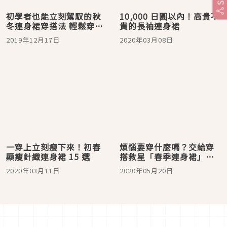
初學者也能立刻駕馭的秋
10,000 日圓以內！高貴不
冬連身裙穿搭法 輕鬆穿出
貴的長袖連身裙
時尚有型！
2019年12月17日
2020年03月08日
一穿上立刻瘦下來！初春
煩惱要穿什麼嗎？交給穿
顯瘦針織連身裙 15 選
搭救星「春季連身裙」就
對了！
2020年03月11日
2020年05月20日