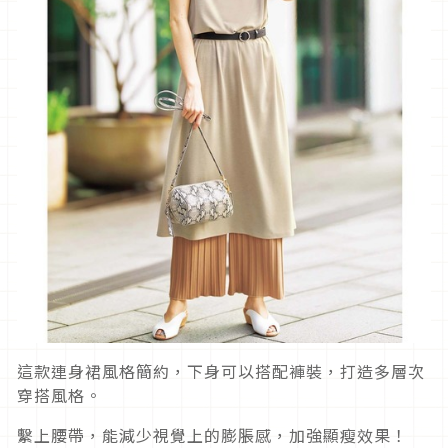
這款連身裙風格簡約，下身可以搭配褲裝，打造多層次
穿搭風格。
繫上腰帶，能減少視覺上的膨脹感，加強顯瘦效果！