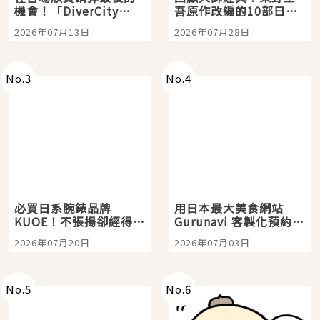
機會！「DiverCity
吾原作改編的10部日本
Tokyo Plaza」搭船、
影視作品推薦
2026年07月13日
2026年07月28日
購物、美食及夜景，一
次全體驗
No.
3
No.
4
必買日系腕錶品牌
用日本最大美食網站
KUOE！不張揚卻經得起
Gurunavi 客製化預約九
時間洗鍊的經典之作五
大都市餐廳，打造專屬
2026年07月20日
2026年07月03日
選
美食體驗！
No.
5
No.
6