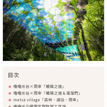
目次
嚕嚕米谷×雨傘「暖陽之道」
嚕嚕米谷×雨傘「暖陽之道＆溜溜們」
metsä village「森林、湖泊、雨傘」
嚕嚕米公園限定甜點與工作坊