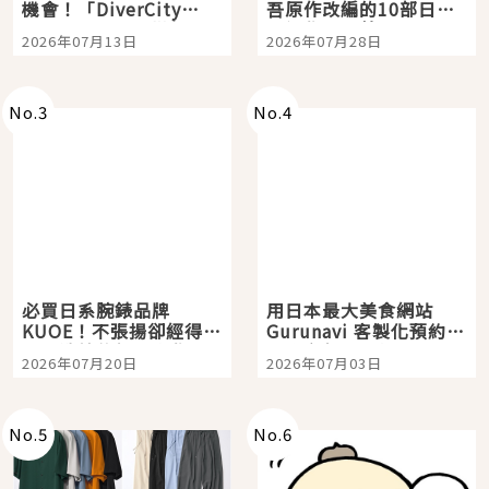
機會！「DiverCity
吾原作改編的10部日本
Tokyo Plaza」搭船、
影視作品推薦
2026年07月13日
2026年07月28日
購物、美食及夜景，一
次全體驗
No.
3
No.
4
必買日系腕錶品牌
用日本最大美食網站
KUOE！不張揚卻經得起
Gurunavi 客製化預約九
時間洗鍊的經典之作五
大都市餐廳，打造專屬
2026年07月20日
2026年07月03日
選
美食體驗！
No.
5
No.
6