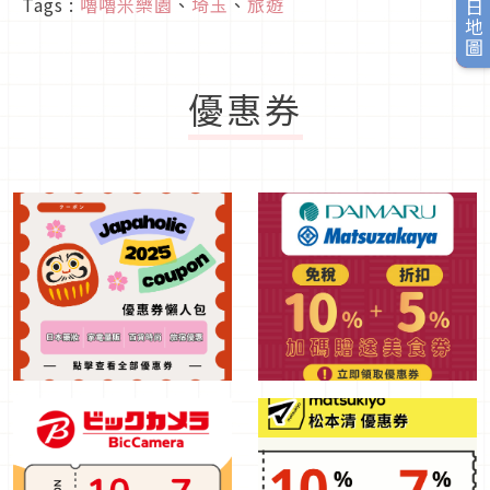
旅日地圖
Tags :
嚕嚕米樂園
、
埼玉
、
旅遊
優惠券