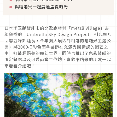
與嚕嚕米一起度過盛夏時光
日本埼玉縣飯能市的北歐森林村「metsä village」去
年舉辦的「Umbrella Sky Design Project」引起熱烈
回響並好評延長，今年擴大展區到相鄰的嚕嚕米主題公
園，將2000把彩色雨傘裝飾在充滿異國情調的園區之
中，打造超絕美的魔幻世界，同時也推出了色彩繽紛的
限定餐點以及可愛雨傘工作坊，喜歡嚕嚕米的朋友一起
來看看介紹吧！