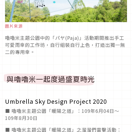
圖片來源
嚕嚕米主題公園中的「パヤ(Paja)」活動期間推出手工
可愛雨傘的工作坊，自行組裝自行上色，打造出獨一無
二的專用傘。
與嚕嚕米一起度過盛夏時光
Umbrella Sky Design Project 2020
■ 嚕嚕米主題公園「暖陽之道」：109年6月04日～
109年8月30日
■ 嚕嚕米主題公園「暖陽之道」之溜溜們雷擊活動：