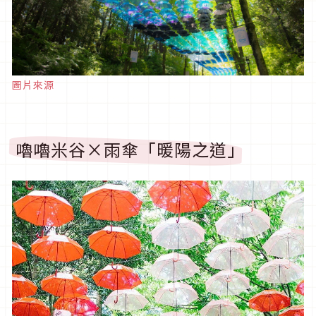
圖片來源
嚕嚕米谷×雨傘「暖陽之道」