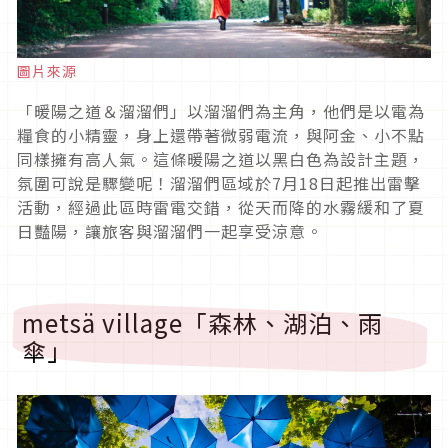
圖片來源
「暖陽之道＆溜溜們」以溜溜們為主角，他們是以電為
糧食的小精靈，身上還帶著微弱電流，與阿金、小不點
同樣擁有高人氣。這條暖陽之道以黑白色為設計主題，
氛圍可說是驟變呢！溜溜們區域於7月18日起推出雷擊
活動，經過此區時雷電交錯，從天而降的水霧緩和了夏
日豔陽，讓旅客與溜溜們一起享受涼意。
metsä village「森林、湖泊、雨
傘」