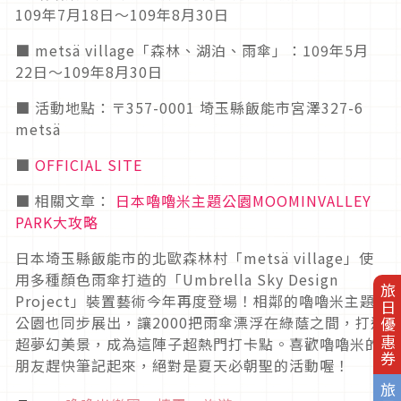
109年7月18日～109年8月30日
■ metsä village「森林、湖泊、雨傘」：109年5月
22日～109年8月30日
■ 活動地點：〒357-0001 埼玉縣飯能市宮澤327-6
metsä
■
OFFICIAL SITE
■ 相關文章：
日本嚕嚕米主題公園MOOMINVALLEY
PARK大攻略
日本埼玉縣飯能市的北歐森林村「metsä village」使
用多種顏色雨傘打造的「Umbrella Sky Design
旅日優惠券
Project」裝置藝術今年再度登場！相鄰的嚕嚕米主題
公園也同步展出，讓2000把雨傘漂浮在綠蔭之間，打造
超夢幻美景，成為這陣子超熱門打卡點。喜歡嚕嚕米的
朋友趕快筆記起來，絕對是夏天必朝聖的活動喔！