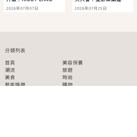
宿店吉伊卡哇迎客，新
景觀飯店6選，讓你不用
2026年07月07日
2026年07月25日
開幕 OMOKADO 店3分
人擠人悠閒欣賞
即達
分類列表
首頁
美容保養
潮流
旅遊
美食
時尚
藝能娛樂
購物
關於Japaholic
關於我們
免責事項
寫手招募
Japaholic Girls招募
廣告、合作洽談
關鍵字列表
お問い合わせ