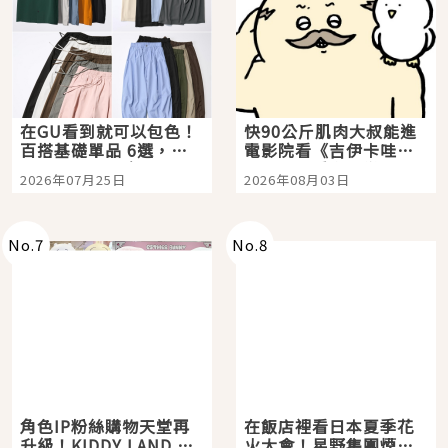
在GU看到就可以包色！
快90公斤肌肉大叔能進
百搭基礎單品 6選，閉
電影院看《吉伊卡哇》
眼全收也不心疼
嗎？日本重金屬樂團
2026年07月25日
2026年08月03日
「打首」會長與nagano
老師一同給出了答案
No.
7
No.
8
角色IP粉絲購物天堂再
在飯店裡看日本夏季花
升級！KIDDY LAND 原
火大會！星野集團煙火