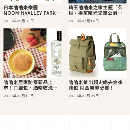
日本嚕嚕米樂園
琦玉嚕嚕米之家主題「朵
MOOMINVALLEY PARK大
貝·楊笙曙光兒童公園」
攻略
夜間點燈超夢幻
2019年05月01日
2019年07月10日
嚕嚕米居家防疫新品上
嚕嚕米推出超史納夫金後
市！口罩包、酒精乾洗手
背包 阿金粉絲必買！
必收！
2020年04月11日
2020年04月25日