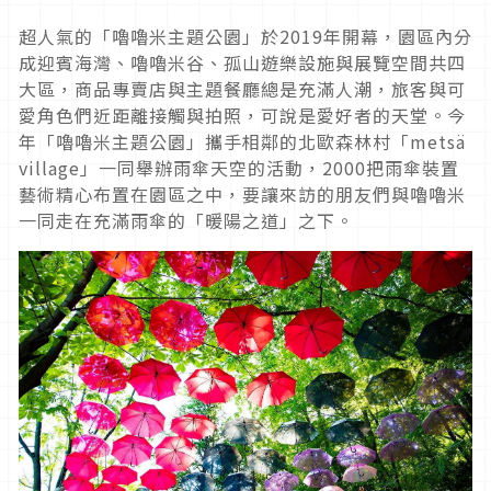
超人氣的「嚕嚕米主題公園」於2019年開幕，園區內分
成迎賓海灣、嚕嚕米谷、孤山遊樂設施與展覽空間共四
大區，商品專賣店與主題餐廳總是充滿人潮，旅客與可
愛角色們近距離接觸與拍照，可說是愛好者的天堂。今
年「嚕嚕米主題公園」攜手相鄰的北歐森林村「metsä
village」一同舉辦雨傘天空的活動，2000把雨傘裝置
藝術精心布置在園區之中，要讓來訪的朋友們與嚕嚕米
一同走在充滿雨傘的「暖陽之道」之下。