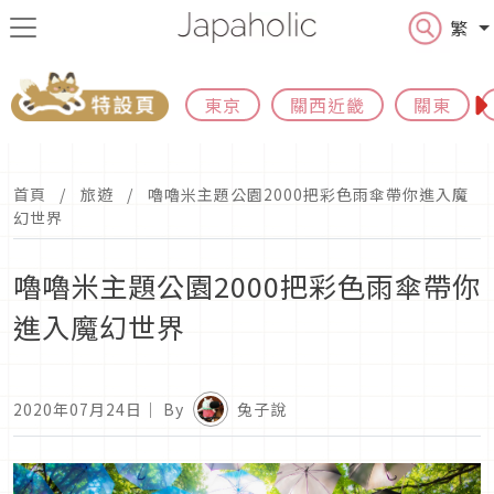
繁
東京
關西近畿
關東
首頁
旅遊
嚕嚕米主題公園2000把彩色雨傘帶你進入魔
幻世界
嚕嚕米主題公園2000把彩色雨傘帶你
進入魔幻世界
2020年07月24日
｜ By
兔子說