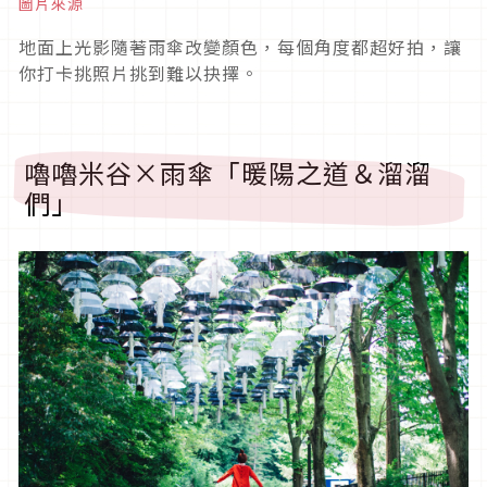
圖片來源
地面上光影隨著雨傘改變顏色，每個角度都超好拍，讓
你打卡挑照片挑到難以抉擇。
嚕嚕米谷×雨傘「暖陽之道＆溜溜
們」