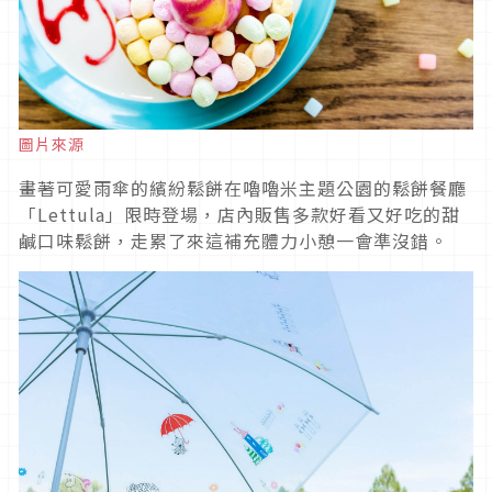
圖片來源
畫著可愛雨傘的繽紛鬆餅在嚕嚕米主題公園的鬆餅餐廳
「Lettula」限時登場，店內販售多款好看又好吃的甜
鹹口味鬆餅，走累了來這補充體力小憩一會準沒錯。