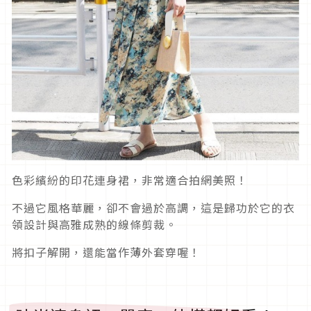
色彩繽紛的印花連身裙，非常適合拍網美照！
不過它風格華麗，卻不會過於高調，這是歸功於它的衣
領設計與高雅成熟的線條剪裁。
將扣子解開，還能當作薄外套穿喔！