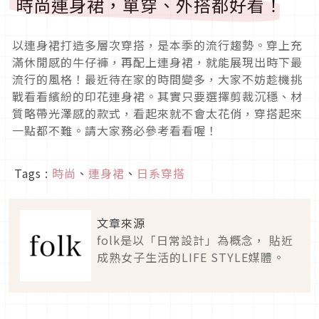
時尚連身裙，單穿、外搭都好看！
以連身裙打造多層次穿搭，是本季的流行趨勢。穿上充
滿休閒感的牛仔褲，再配上連身裙，就能展現出時下最
流行的風格！最近待在家的時間變多，大家不妨趁機挑
戰看看繽紛的印花連身裙。其實只要選擇剪裁沉穩、材
質略帶光澤感的款式，看起來就不會太花俏，穿搭起來
一點都不難。請大家務必參考看看喔！
Tags :
時尚
、
連身裙
、
日系穿搭
文章來源
folk是以「日常設計」為概念， 貼近
成熟女子生活的LIFE STYLE媒體。