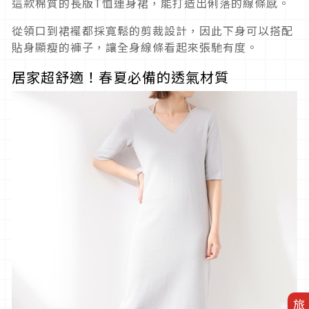
這款棉質的長版T恤連身裙，能打造出俐落的線條感。
從領口到裙襬都採寬鬆的剪裁設計，因此下身可以搭配
貼身顯瘦的褲子，讓全身線條看起來張馳有度。
居家超舒適！春夏必備的透氣材質