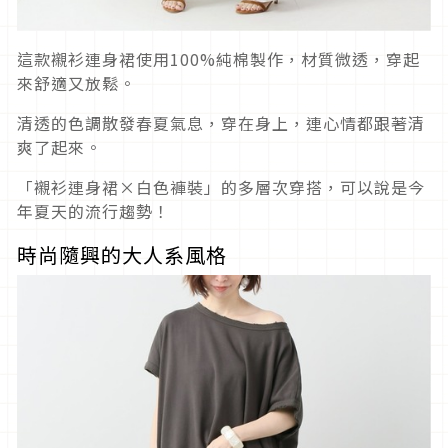
這款襯衫連身裙使用100%純棉製作，材質微透，穿起
來舒適又放鬆。
清透的色調散發春夏氣息，穿在身上，連心情都跟著清
爽了起來。
「襯衫連身裙×白色褲裝」的多層次穿搭，可以說是今
年夏天的流行趨勢！
時尚隨興的大人系風格