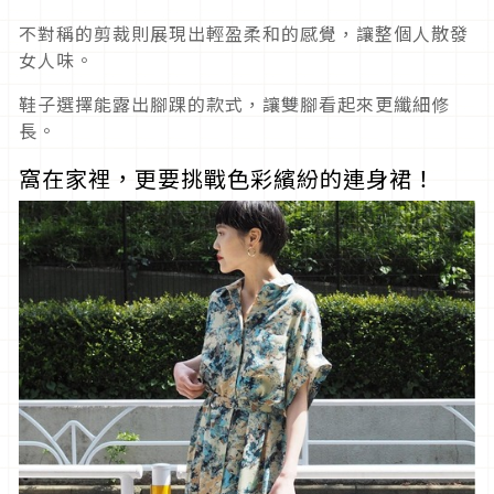
不對稱的剪裁則展現出輕盈柔和的感覺，讓整個人散發
女人味。
鞋子選擇能露出腳踝的款式，讓雙腳看起來更纖細修
長。
窩在家裡，更要挑戰色彩繽紛的連身裙！