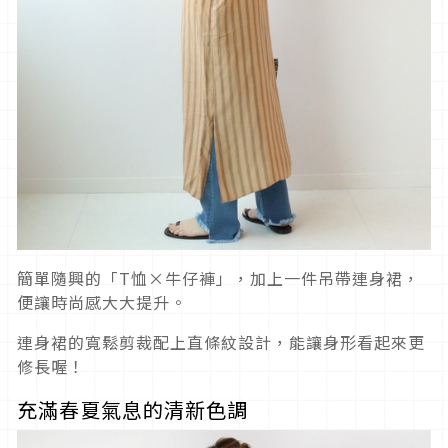
簡單隨興的「T恤×牛仔褲」，加上一件吊帶連身裙，
便讓時尚感大大提升。
連身裙的寬鬆剪裁配上直條紋設計，能讓身形看起來更
修長喔！
充滿春夏氣息的清新色調