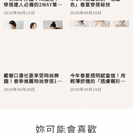
穿搭達人必備的2WAY單品
色」春夏穿搭秘技
特輯
2020年06月15日
2020年06月30日
戴著口罩也要享受時尚樂
今年春夏透明感當道！用
趣！春季推薦時尚穿搭15
輕薄舒適的「透膚襯衫」
選
打造日系仙氣穿搭
2020年06月26日
2020年06月18日
妳可能會喜歡