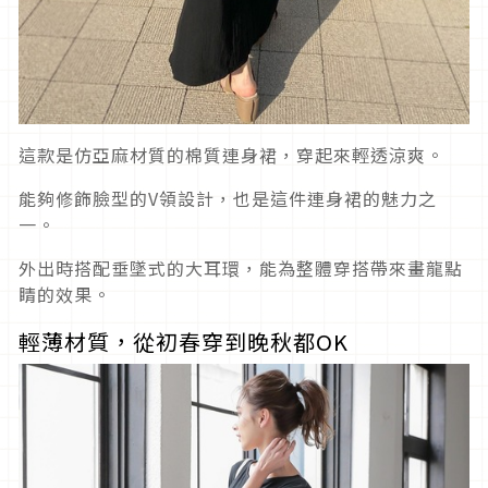
這款是仿亞麻材質的棉質連身裙，穿起來輕透涼爽。
能夠修飾臉型的V領設計，也是這件連身裙的魅力之
一。
外出時搭配垂墜式的大耳環，能為整體穿搭帶來畫龍點
睛的效果。
輕薄材質，從初春穿到晚秋都OK