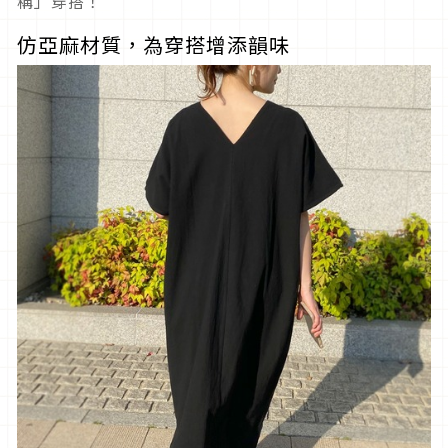
稱」穿搭！
仿亞麻材質，為穿搭增添韻味