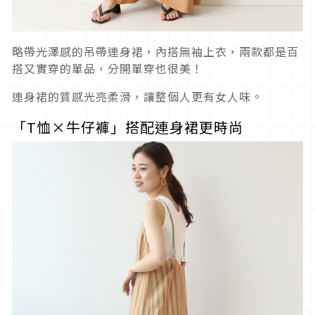
略帶光澤感的吊帶連身裙，內搭無袖上衣，兩款都是百
搭又實穿的單品，分開單穿也很美！
連身裙的質感光亮柔滑，讓整個人更有女人味。
「T恤×牛仔褲」搭配連身裙更時尚