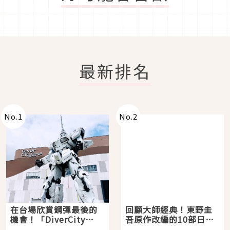
最新排名
No.
1
No.
2
在台場欣賞鋼彈最後的
回顧大師經典！東野圭
機會！「DiverCity
吾原作改編的10部日本
Tokyo Plaza」搭船、
影視作品推薦