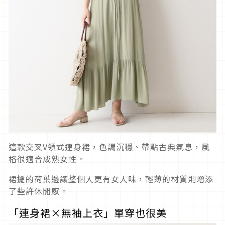
這款交叉V領式連身裙，色調沉穩、帶點古典氣息，風
格很適合成熟女性。
裙擺的荷葉邊讓整個人更有女人味，輕薄的材質則增添
了些許休閒感。
「連身裙×無袖上衣」單穿也很美