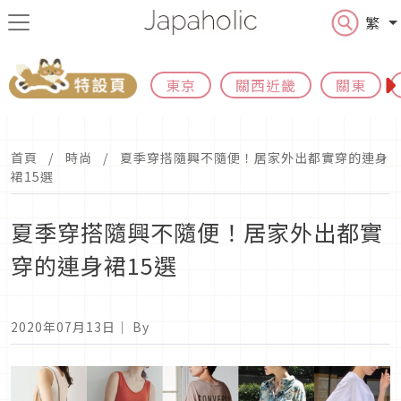
繁
東京
關西近畿
關東
首頁
時尚
夏季穿搭隨興不隨便！居家外出都實穿的連身
裙15選
夏季穿搭隨興不隨便！居家外出都實
穿的連身裙15選
2020年07月13日
｜ By