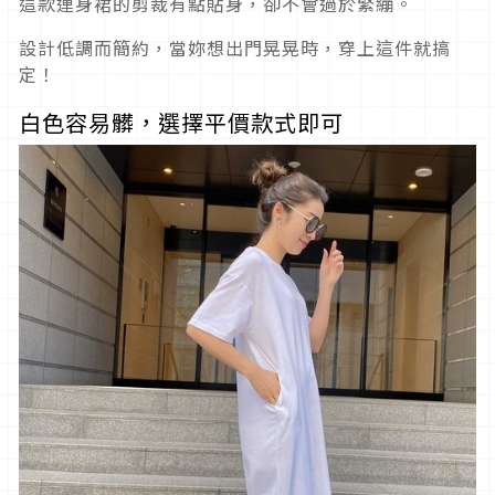
這款連身裙的剪裁有點貼身，卻不會過於緊繃。
設計低調而簡約，當妳想出門晃晃時，穿上這件就搞
定！
白色容易髒，選擇平價款式即可