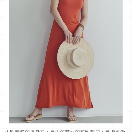
內附胸墊的連身裙，是由仿蠶絲的布料製成，質地柔滑