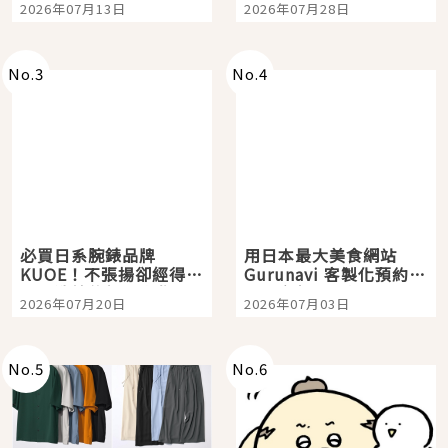
2026年07月13日
2026年07月28日
購物、美食及夜景，一
次全體驗
No.
3
No.
4
必買日系腕錶品牌
用日本最大美食網站
KUOE！不張揚卻經得起
Gurunavi 客製化預約九
時間洗鍊的經典之作五
大都市餐廳，打造專屬
2026年07月20日
2026年07月03日
選
美食體驗！
No.
5
No.
6