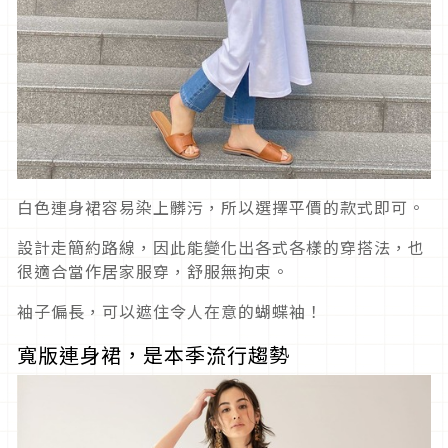
白色連身裙容易染上髒污，所以選擇平價的款式即可。
設計走簡約路線，因此能變化出各式各樣的穿搭法，也
很適合當作居家服穿，舒服無拘束。
袖子偏長，可以遮住令人在意的蝴蝶袖！
寬版連身裙，是本季流行趨勢