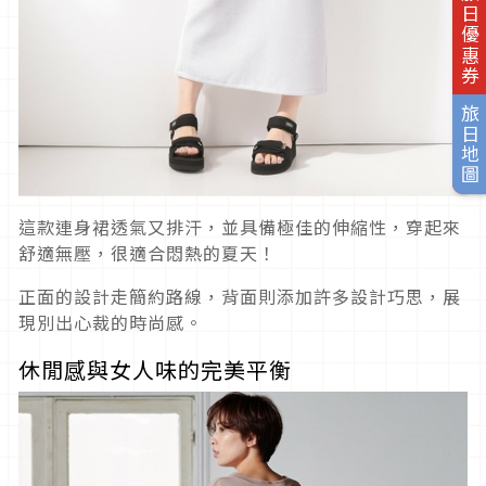
旅日優惠券
旅日地圖
這款連身裙透氣又排汗，並具備極佳的伸縮性，穿起來
舒適無壓，很適合悶熱的夏天！
正面的設計走簡約路線，背面則添加許多設計巧思，展
現別出心裁的時尚感。
休閒感與女人味的完美平衡