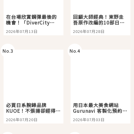
在台場欣賞鋼彈最後的
回顧大師經典！東野圭
機會！「DiverCity
吾原作改編的10部日本
Tokyo Plaza」搭船、
影視作品推薦
2026年07月13日
2026年07月28日
購物、美食及夜景，一
次全體驗
No.
3
No.
4
必買日系腕錶品牌
用日本最大美食網站
KUOE！不張揚卻經得起
Gurunavi 客製化預約九
時間洗鍊的經典之作五
大都市餐廳，打造專屬
2026年07月20日
2026年07月03日
選
美食體驗！