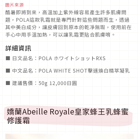
圖片來源
酷暑即將到來，高溫加上紫外線容易產生許多肌膚問
題，POLA這款乳霜就是專門針對這些問題而生，透過
其中美白成分，讓皮膚回到原本的乾凈無瑕，使用前在
手心中用手溫加熱，可以讓乳霜更貼合肌膚唷。
詳細資訊
■ 日文品名：POLA ホワイトショットRXS
■ 中文品名：POLA WHITE SHOT擊速煥白精萃凝乳
■ 建議售價：50g 12,000日圓
嬌蘭Abeille Royale皇家蜂王乳蜂蜜
修護霜