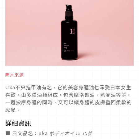
圖片來源
Uka不只指甲油有名，它的美容身體油也深受日本女生
喜歡，由多種油類組成，包含摩洛哥油、燕麥油等等，
一邊按摩身體的同時，又可以讓身體的皮膚重回柔軟的
感覺。
詳細資訊
■ 日文品名：uka ボディオイル ハグ