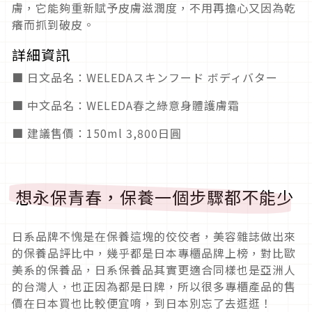
膚，它能夠重新賦予皮膚滋潤度，不用再擔心又因為乾
癢而抓到破皮。
詳細資訊
■ 日文品名：WELEDAスキンフード ボディバター
■ 中文品名：WELEDA春之綠意身體護膚霜
■ 建議售價：150ml 3,800日圓
想永保青春，保養一個步驟都不能少
日系品牌不愧是在保養這塊的佼佼者，美容雜誌做出來
的保養品評比中，幾乎都是日本專櫃品牌上榜，對比歐
美系的保養品，日系保養品其實更適合同樣也是亞洲人
的台灣人，也正因為都是日牌，所以很多專櫃產品的售
價在日本買也比較便宜唷，到日本別忘了去逛逛！