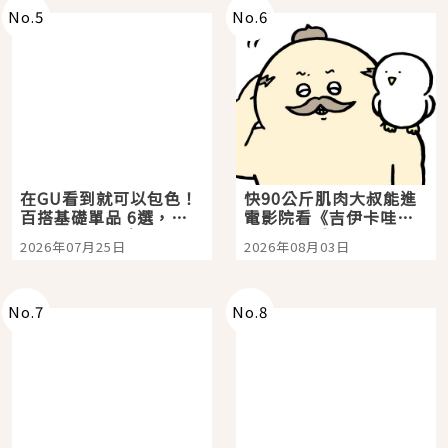
No.
5
No.
6
在GU看到就可以包色！
快90公斤肌肉大叔能進
百搭基礎單品 6選，閉
電影院看《吉伊卡哇》
眼全收也不心疼
嗎？日本重金屬樂團
2026年07月25日
2026年08月03日
「打首」會長與nagano
老師一同給出了答案
No.
7
No.
8