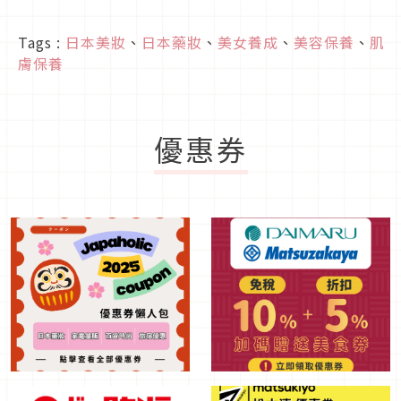
Tags :
日本美妝
、
日本藥妝
、
美女養成
、
美容保養
、
肌
膚保養
優惠券