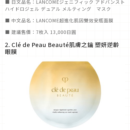
■ 日文品名：LANCOMEジェニフィック アドバンスト
ハイドロジェル デュアル メルティング マスク
■ 中文品名：LANCOME超進化肌因雙效安瓶面膜
■ 建議售價：7枚入 13,000日圓
2. Clé de Peau Beauté肌膚之鑰 塑妍逆齡
眼膜