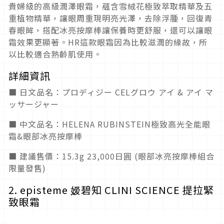
貴婦級的高級潤澤眼霜，蘊含雪絨花極致萃取精華及五
重植物精華，讓眼周重現明亮光澤，去除浮腫，回復青
春眼眸，搭配冰亮按摩棒讓保養時更舒服，還可以讓眼
霜效果更顯著。HR這款眼霜因為比較滋潤的緣故，所
以比較適合熟齡肌使用。
詳細資訊
■ 日文品名：プロディジー CELグロウ アイ & アイ マ
ッサージャー
■ 中文品名：HELENA RUBINSTEIN極致高光全能眼
霜&眼部冰亮按摩棒
■ 建議售價：15.3g 23,000日圓 (眼部冰亮按摩棒組合
限量發售)
2. episteme 嫒碧知 CLINI SCIENCE 提拉緊
致眼霜