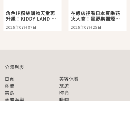
角色IP粉絲購物天堂再
在飯店裡看日本夏季花
升級！KIDDY LAND 原
火大會！星野集團煙火
宿店吉伊卡哇迎客，新
景觀飯店6選，讓你不用
2026年07月07日
2026年07月25日
開幕 OMOKADO 店3分
人擠人悠閒欣賞
即達
分類列表
首頁
美容保養
潮流
旅遊
美食
時尚
藝能娛樂
購物
關於Japaholic
關於我們
免責事項