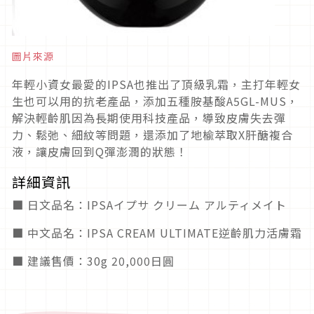
圖片來源
年輕小資女最愛的IPSA也推出了頂級乳霜，主打年輕女
生也可以用的抗老產品，添加五種胺基酸A5GL-MUS，
解決輕齡肌因為長期使用科技產品，導致皮膚失去彈
力、鬆弛、細紋等問題，還添加了地楡萃取X肝醣複合
液，讓皮膚回到Q彈澎潤的狀態！
詳細資訊
■ 日文品名：IPSAイプサ クリーム アルティメイト
■ 中文品名：IPSA CREAM ULTIMATE逆齡肌力活膚霜
■ 建議售價：30g 20,000日圓