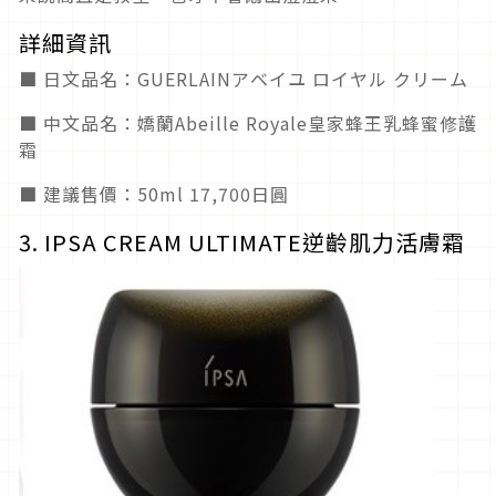
詳細資訊
■ 日文品名：GUERLAINアベイユ ロイヤル クリーム
■ 中文品名：嬌蘭Abeille Royale皇家蜂王乳蜂蜜修護
霜
■ 建議售價：50ml 17,700日圓
3. IPSA CREAM ULTIMATE逆齡肌力活膚霜