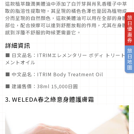
這款植萃馥潤美體油中添加了白芥芽與肖乳香種子中萃
取的脂溶性提取物，其呈現的橘色色澤也是因為植物成
分而呈現的自然顏色，這款美體油可以用在全部的身體
旅日優惠券
部位，配合按摩可以達到舒壓放鬆的作用，尤其在身體
感到浮腫不舒服的時候更需要它。
詳細資訊
旅日地圖
■ 日文品名：ITRIMエレメンタリー ボディ トリート
メントオイル
■ 中文品名：ITRIM Body Treatment Oil
■ 建議售價：38ml 15,000日圓
3. WELEDA春之綠意身體護膚霜