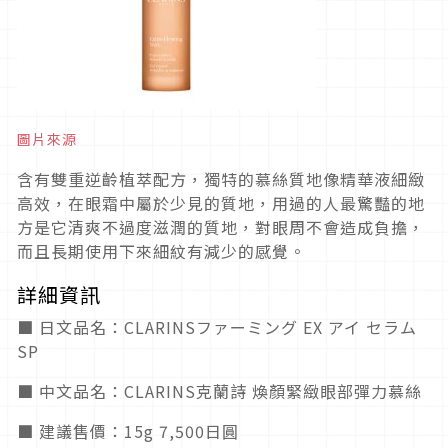
圖片來源
含有雙重逆齡植萃配方，獨特的慕絲質地像精華液細緻
高效，在眼霜中屬於少見的質地，用過的人最驚豔的地
方是它清爽不過度滋潤的質地，對眼周不會造成負擔，
而且長期使用下來細紋有減少的感覺。
詳細資訊
■ 日文品名：CLARINSファーミング EX アイ セラム
SP
■ 中文品名：CLARINS克蘭詩 煥顏緊緻眼部彈力慕絲
■ 建議售價：15g 7,500日圓