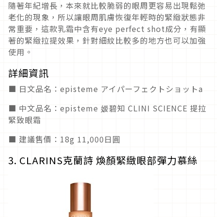
隨著年紀增長，本來就比較脆弱的眼周更容易出現鬆弛
老化的現象，所以讓眼周肌膚恢復年輕時的緊緻狀態非
常重要，這款乳霜中含有eye perfect shot成分，有顯
著的緊緻拉提效果，針對細紋比較多的地方也可以加強
使用。
詳細資訊
■ 日文品名：episteme アイパーフェクトショットa
■ 中文品名：episteme 嫒碧知 CLINI SCIENCE 提拉
緊致眼霜
■ 建議售價：18g 11,000日圓
3. CLARINS克蘭詩 煥顏緊緻眼部彈力慕絲