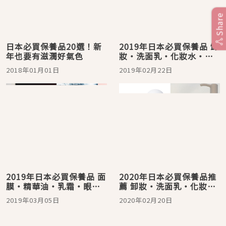
Share
日本必買保養品20選！新
2019年日本必買保養品 卸
年也要有滋潤好氣色
妝・洗面乳・化妝水・精
華液・乳液篇
2018年01月01日
2019年02月22日
2019年日本必買保養品 面
2020年日本必買保養品推
膜・精華油・乳霜・眼
薦 卸妝・洗面乳・化妝
霜・身體乳篇
水・精華液・乳液篇
2019年03月05日
2020年02月20日