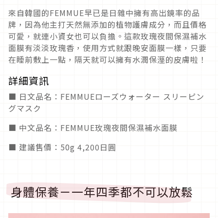
來自韓國的FEMMUE早已是日雜中擁有高出鏡率的品
牌，因為他主打天然無添加的植物護膚成分，而且價格
可愛，就連小資女也可以負擔。這款玫瑰夜間保濕補水
面膜有淡淡玫瑰香，使用方式就跟晚安面膜一樣，只要
在睡前敷上一點，隔天就可以擁有水潤保溼的皮膚啦！
詳細資訊
■ 日文品名：FEMMUEローズウォーター スリーピン
グマスク
■ 中文品名：FEMMUE玫瑰夜間保濕補水面膜
■ 建議售價：50g 4,200日圓
身體保養－一年四季都不可以放鬆