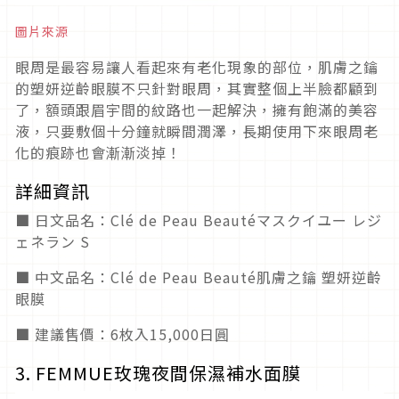
圖片來源
眼周是最容易讓人看起來有老化現象的部位，肌膚之鑰
的塑妍逆齡眼膜不只針對眼周，其實整個上半臉都顧到
了，額頭跟眉宇間的紋路也一起解決，擁有飽滿的美容
液，只要敷個十分鐘就瞬間潤澤，長期使用下來眼周老
化的痕跡也會漸漸淡掉！
詳細資訊
■ 日文品名：Clé de Peau Beautéマスクイユー レジ
ェネラン S
■ 中文品名：Clé de Peau Beauté肌膚之鑰 塑妍逆齡
眼膜
■ 建議售價：6枚入15,000日圓
3. FEMMUE玫瑰夜間保濕補水面膜