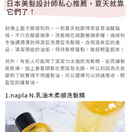
日本美髮設計師私心推薦，夏天就靠
它們了！
就像上面才剛提到的，一到夏天就變得很容易油膩扁
塌，不只衣服要換季，洗髮精也請跟著換季囉！換掉秋
冬強調潤澤的保濕型洗潤型洗髮精，改用清爽型的產
品，清潔頭皮的油垢，保持髮根蓬鬆，徹底輕盈起來！
另外，有些人可能用了清潔力太強的洗髮精，反而讓髮
尾乾燥，加上春夏頭髮也更容易毛躁，所以別因為天氣
變熱了就覺得不用護髮油，可以選擇可以快速吸收、輕
盈型的護髮油。
1.napla N.乳油木柔順洗髮精