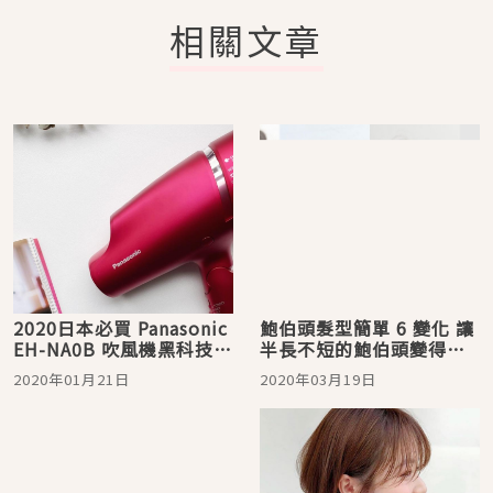
相關文章
2020日本必買 Panasonic
鮑伯頭髮型簡單 6 變化 讓
EH-NA0B 吹風機黑科技大
半長不短的鮑伯頭變得加
揭秘！銀座沙龍免費體驗
倍可愛！
2020年01月21日
2020年03月19日
美髮神器的全新威力