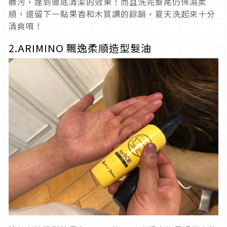
髒污，達到徹底清潔的效果！而且洗完髮尾仍保濕柔
順，還留下一點果香和木質調的餘韻，夏天洗起來十分
清爽唷！
2.ARIMINO 飄逸柔順造型髮油