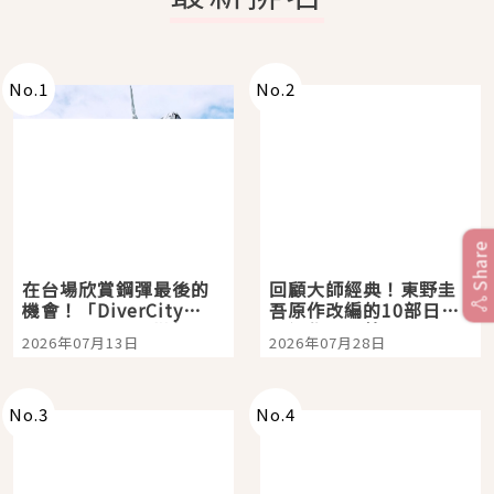
No.
1
No.
2
Share
在台場欣賞鋼彈最後的
回顧大師經典！東野圭
機會！「DiverCity
吾原作改編的10部日本
Tokyo Plaza」搭船、
影視作品推薦
2026年07月13日
2026年07月28日
購物、美食及夜景，一
次全體驗
No.
3
No.
4