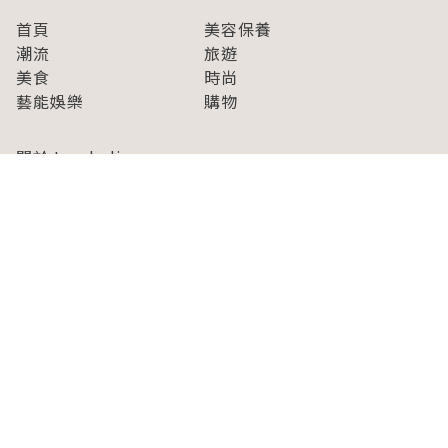
首頁
美容保養
潮流
旅遊
美食
時尚
藝能娛樂
購物
關於Japaholic
關於我們
免責事項
寫手招募
Japaholic Girls招募
廣告、合作洽談
關鍵字列表
お問い合わせ