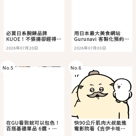
必買日系腕錶品牌
用日本最大美食網站
KUOE！不張揚卻經得起
Gurunavi 客製化預約九
時間洗鍊的經典之作五
大都市餐廳，打造專屬
2026年07月20日
2026年07月03日
選
美食體驗！
No.
5
No.
6
在GU看到就可以包色！
快90公斤肌肉大叔能進
百搭基礎單品 6選，閉
電影院看《吉伊卡哇》
眼全收也不心疼
嗎？日本重金屬樂團