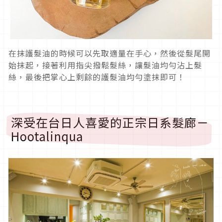
在抹護髮油的時候可以先取適量在手心，然後從髮尾開
始抹起，接著利用指尖撥鬆髮絲，讓髮油均勻沾上髮
絲，最後把掌心上剩餘的護髮油均勻塗抹即可！
深受在台日人喜愛的正宗日系髮廊－
Hootalinqua