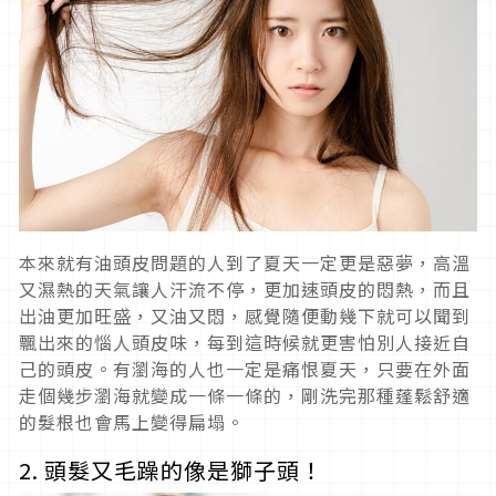
本來就有油頭皮問題的人到了夏天一定更是惡夢，高溫
又濕熱的天氣讓人汗流不停，更加速頭皮的悶熱，而且
出油更加旺盛，又油又悶，感覺隨便動幾下就可以聞到
飄出來的惱人頭皮味，每到這時候就更害怕別人接近自
己的頭皮。有瀏海的人也一定是痛恨夏天，只要在外面
走個幾步瀏海就變成一條一條的，剛洗完那種蓬鬆舒適
的髮根也會馬上變得扁塌。
2. 頭髮又毛躁的像是獅子頭！