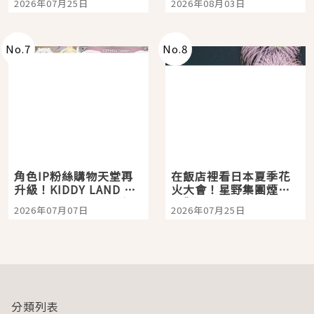
2026年07月25日
2026年08月03日
「打首」會長與nagano
老師一同給出了答案
No.
7
No.
8
角色IP粉絲購物天堂再
在飯店裡看日本夏季花
升級！KIDDY LAND 原
火大會！星野集團煙火
宿店吉伊卡哇迎客，新
景觀飯店6選，讓你不用
2026年07月07日
2026年07月25日
開幕 OMOKADO 店3分
人擠人悠閒欣賞
即達
分類列表