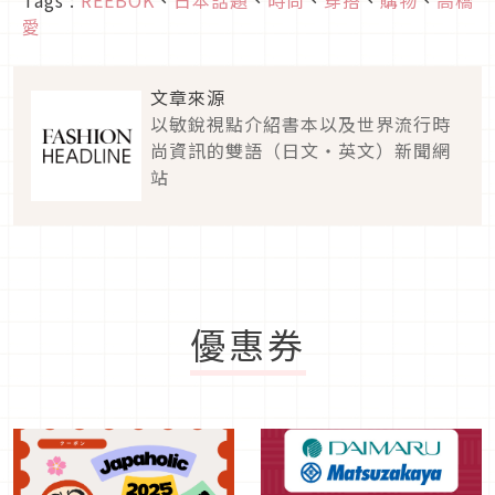
Tags :
REEBOK
、
日本話題
、
時尚
、
穿搭
、
購物
、
高橋
愛
文章來源
以敏銳視點介紹書本以及世界流行時
尚資訊的雙語（日文・英文）新聞網
站
優惠券