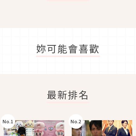
妳可能會喜歡
最新排名
No.
1
No.
2