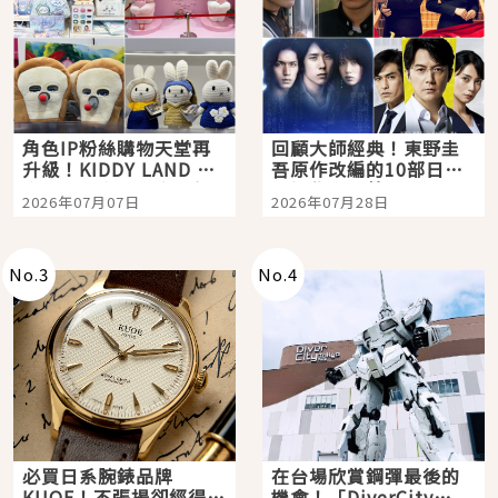
角色IP粉絲購物天堂再
回顧大師經典！東野圭
升級！KIDDY LAND 原
吾原作改編的10部日本
宿店吉伊卡哇迎客，新
影視作品推薦
2026年07月07日
2026年07月28日
開幕 OMOKADO 店3分
即達
No.
3
No.
4
必買日系腕錶品牌
在台場欣賞鋼彈最後的
KUOE！不張揚卻經得起
機會！「DiverCity