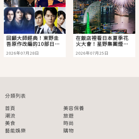
回顧大師經典！東野圭
在飯店裡看日本夏季花
吾原作改編的10部日本
火大會！星野集團煙火
影視作品推薦
景觀飯店6選，讓你不用
2026年07月28日
2026年07月25日
人擠人悠閒欣賞
分類列表
首頁
美容保養
潮流
旅遊
美食
時尚
藝能娛樂
購物