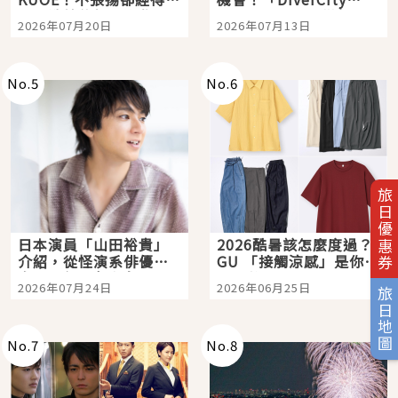
時間洗鍊的經典之作五
Tokyo Plaza」搭船、
2026年07月20日
2026年07月13日
選
購物、美食及夜景，一
次全體驗
No.
5
No.
6
旅日優惠券
日本演員「山田裕貴」
2026酷暑該怎麼度過？
介紹，從怪演系俳優走
GU 「接觸涼感」是你的
向國民級日劇主角
夏日救星
2026年07月24日
2026年06月25日
旅日地圖
No.
7
No.
8