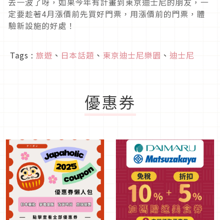
去一波了呀，如果今年有計畫到東京迪士尼的朋友，一
定要趁著4月漲價前先買好門票，用漲價前的門票，體
驗新設施的好處！
Tags :
旅遊
、
日本話題
、
東京迪士尼樂園
、
迪士尼
優惠券