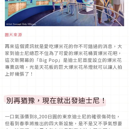
圖片來源
再來這個資訊就是愛吃爆米花的你不可錯過的消息，大
家到迪士尼總忍不住為了可愛的爆米花桶買爆米花吧，
這次新開幕的「Big Pop」是迪士尼首度設立的爆米花
專賣店唷，光是天花板的巨大爆米花吊燈就可以讓人拍
上好幾張了！
別再猶豫，現在就出發迪士尼！
一口氣漲價到8,200日圓的東京迪士尼的確很傷荷包，
但看到春季將推出的四大新設施，是不是又不爭氣想要