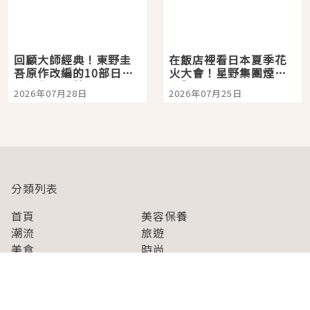
回顧大師經典！東野圭
在飯店裡看日本夏季花
吾原作改編的10部日本
火大會！星野集團煙火
影視作品推薦
景觀飯店6選，讓你不用
2026年07月28日
2026年07月25日
人擠人悠閒欣賞
分類列表
首頁
美容保養
潮流
旅遊
美食
時尚
藝能娛樂
購物
關於Japaholic