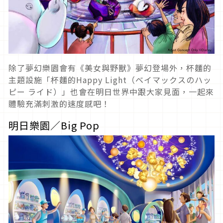
除了夢幻樂園會有《美女與野獸》夢幻登場外，杯麵的
主題設施「杯麵的Happy Light（ベイマックスのハッ
ピー ライド）」也會在明日世界中跟大家見面，一起來
體驗充滿刺激的速度感吧！
明日樂園／Big Pop