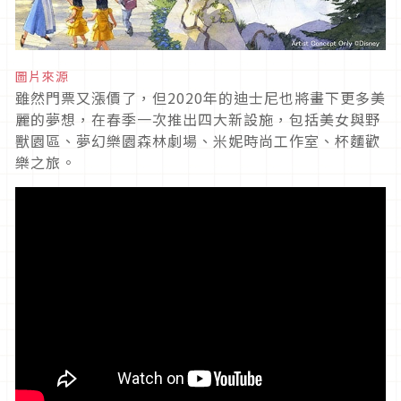
圖片來源
雖然門票又漲價了，但2020年的迪士尼也將畫下更多美
麗的夢想，在春季一次推出四大新設施，包括美女與野
獸園區、夢幻樂園森林劇場、米妮時尚工作室、杯麵歡
樂之旅。