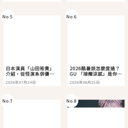
選
購物、美食及夜景，一
次全體驗
No.
5
No.
6
日本演員「山田裕貴」
2026酷暑該怎麼度過？
介紹，從怪演系俳優走
GU 「接觸涼感」是你的
向國民級日劇主角
夏日救星
2026年07月24日
2026年06月25日
No.
7
No.
8