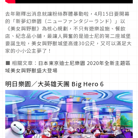
去年剛釋出消息就讓粉絲群體暴動啦，4月15日要開幕
的「新夢幻樂園（ニューファンタジーランド）」以
《美女與野獸》為核心規劃，不只有遊樂設施、餐飲
店、紀念品小舖，最讓人興奮的是迪士尼的第二座城堡
要誕生啦，美女與野獸城堡高達30公尺，又可以滿足大
家的小小公主夢了！
■ 相關文章：
日本東京迪士尼樂園 2020年全新主題區
域美女與野獸盛大登場
明日樂園／大英雄天團 Big Hero 6