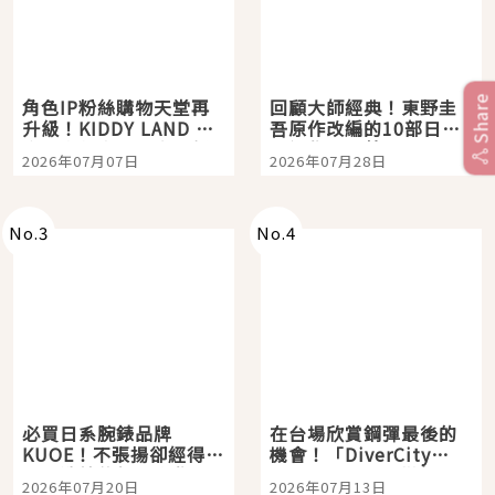
Share
角色IP粉絲購物天堂再
回顧大師經典！東野圭
升級！KIDDY LAND 原
吾原作改編的10部日本
宿店吉伊卡哇迎客，新
影視作品推薦
2026年07月07日
2026年07月28日
開幕 OMOKADO 店3分
即達
No.
3
No.
4
必買日系腕錶品牌
在台場欣賞鋼彈最後的
KUOE！不張揚卻經得起
機會！「DiverCity
時間洗鍊的經典之作五
Tokyo Plaza」搭船、
2026年07月20日
2026年07月13日