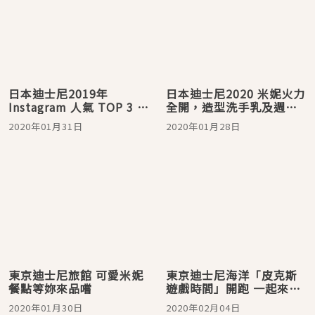
日本迪士尼2019年
日本迪士尼2020 米妮火力
Instagram 人氣 TOP 3 冠
全開，造型洗手乳及週邊
軍居然不是米奇米妮而
產品等著你
2020年01月31日
2020年01月28日
是？！
東京迪士尼旅館 可愛米妮
東京迪士尼海洋「皮克斯
餐點等妳來品嚐
遊戲時間」開跑 一起來渡
過夢幻時光吧！
2020年01月30日
2020年02月04日