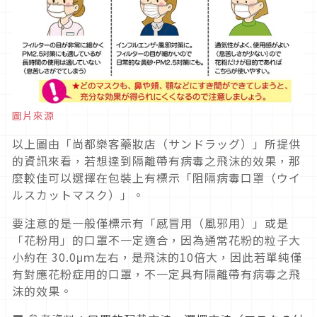
圖片來源
以上圖由「尚都樂客藥妝店（サンドラッグ）」所提供
的資訊來看，若想達到隔離帶有病毒之飛沫的效果，那
麼較佳可以選擇在包裝上有標示「阻隔病毒口罩（ウイ
ルスカットマスク）」。
要注意的是一般僅標示有「感冒用（風邪用）」或是
「花粉用」的口罩不一定適合，因為通常花粉的粒子大
小約在 30.0μｍ左右，是飛沫的10倍大，因此若單純僅
有對應花粉症用的口罩，不一定具有隔離帶有病毒之飛
沫的效果。