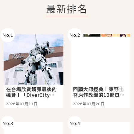
最新排名
No.
1
No.
2
在台場欣賞鋼彈最後的
回顧大師經典！東野圭
機會！「DiverCity
吾原作改編的10部日本
Tokyo Plaza」搭船、
影視作品推薦
2026年07月13日
2026年07月28日
購物、美食及夜景，一
次全體驗
No.
3
No.
4