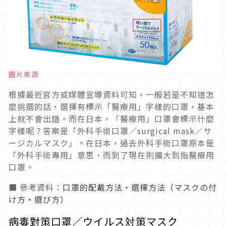
圖片來源
根據最近官方或媒體宣導資料可知，一般若是不知道怎
麼挑選的話，選擇有標示「醫療用」字樣的口罩，基本
上就不會出錯。而在日本，「醫療用」口罩會標示什麼
字樣呢？答案是「外科手術口罩／surgical mask／サ
ージカルマスク」。在日本，過去外科手術口罩原本是
「外科手術專用」意思，而到了現在則擴大到指醫療用
口罩。
■ 參考資料：
口罩的配戴方法・選擇方法（マスクの付
け方・選び方）
病毒對策口罩／ウイルス対策マスク