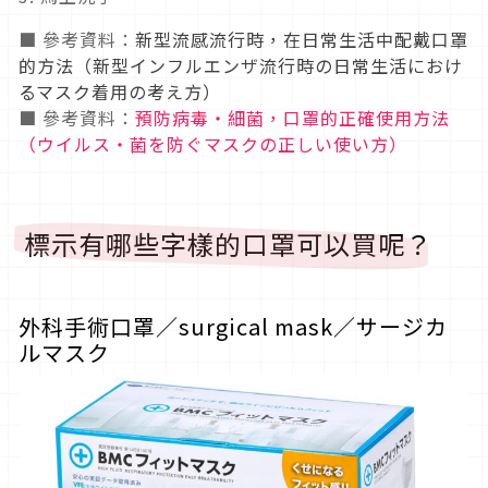
■ 參考資料：
新型流感流行時，在日常生活中配戴口罩
的方法（新型インフルエンザ流行時の日常生活におけ
るマスク着用の考え方）
■ 參考資料：
預防病毒・細菌，口罩的正確使用方法
（ウイルス・菌を防ぐマスクの正しい使い方）
標示有哪些字樣的口罩可以買呢？
外科手術口罩／surgical mask／サージカ
ルマスク