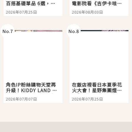
百搭基礎單品 6選，閉
電影院看《吉伊卡哇》
眼全收也不心疼
嗎？日本重金屬樂團
2026年07月25日
2026年08月03日
「打首」會長與nagano
老師一同給出了答案
No.
7
No.
8
角色IP粉絲購物天堂再
在飯店裡看日本夏季花
升級！KIDDY LAND 原
火大會！星野集團煙火
宿店吉伊卡哇迎客，新
景觀飯店6選，讓你不用
2026年07月07日
2026年07月25日
開幕 OMOKADO 店3分
人擠人悠閒欣賞
即達