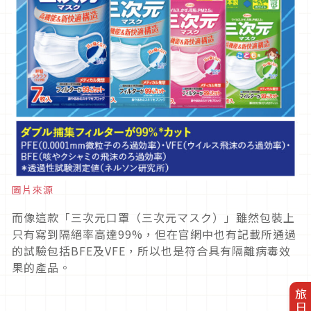
圖片來源
而像這款「三次元口罩（三次元マスク）」雖然包裝上
只有寫到隔絕率高達99%，但在官網中也有記載所通過
的試驗包括BFE及VFE，所以也是符合具有隔離病毒效
果的產品。