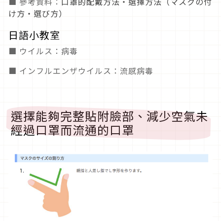
■ 參考資料：
口罩的配戴方法・選擇方法（マスクの付
け方・選び方）
日語小教室
■ ウイルス：病毒
■ インフルエンザウイルス：流感病毒
選擇能夠完整貼附臉部、減少空氣未
經過口罩而流通的口罩