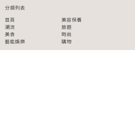
分類列表
首頁
美容保養
潮流
旅遊
美食
時尚
藝能娛樂
購物
關於Japaholic
關於我們
免責事項
寫手招募
Japaholic Girls招募
廣告、合作洽談
關鍵字列表
お問い合わせ