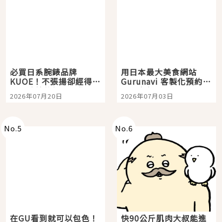
必買日系腕錶品牌
用日本最大美食網站
KUOE！不張揚卻經得起
Gurunavi 客製化預約九
時間洗鍊的經典之作五
大都市餐廳，打造專屬
2026年07月20日
2026年07月03日
選
美食體驗！
No.
5
No.
6
在GU看到就可以包色！
快90公斤肌肉大叔能進