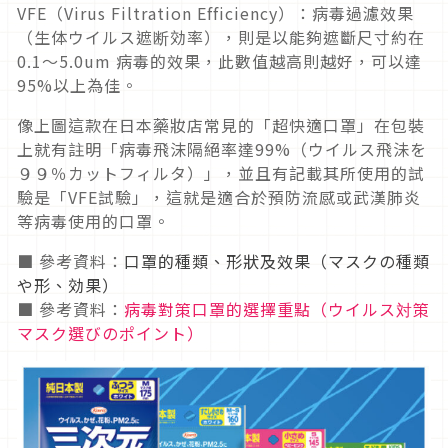
VFE（Virus Filtration Efficiency）：病毒過濾效果
（生体ウイルス遮断効率），則是以能夠遮斷尺寸約在
0.1～5.0um 病毒的效果，此數值越高則越好，可以達
95%以上為佳。
像上圖這款在日本藥妝店常見的「超快適口罩」在包裝
上就有註明「病毒飛沫隔絕率達99%（ウイルス飛沬を
９９％カットフィルタ）」，並且有記載其所使用的試
驗是「VFE試驗」，這就是適合於預防流感或武漢肺炎
等病毒使用的口罩。
■ 參考資料：
口罩的種類、形狀及效果（マスクの種類
や形、効果）
■ 參考資料：
病毒對策口罩的選擇重點（ウイルス対策
マスク選びのポイント）