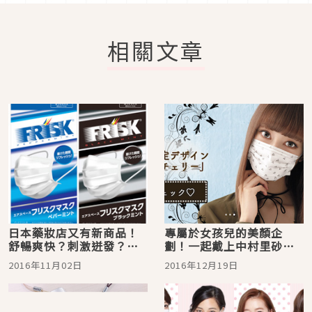
相關文章
日本藥妝店又有新商品！
專屬於女孩兒的美顏企
舒暢爽快？刺激迸發？口
劃！一起戴上中村里砂設
涼錠『FRISK』變成口罩
計的TECMASK口罩吧！
2016年11月02日
2016年12月19日
了！