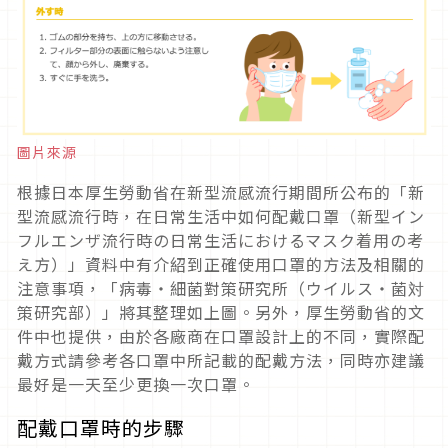
圖片來源
根據日本厚生勞動省在新型流感流行期間所公布的「新
型流感流行時，在日常生活中如何配戴口罩（新型イン
フルエンザ流行時の日常生活におけるマスク着用の考
え方）」資料中有介紹到正確使用口罩的方法及相關的
注意事項，「病毒・細菌對策研究所（ウイルス・菌対
策研究部）」將其整理如上圖。另外，厚生勞動省的文
件中也提供，由於各廠商在口罩設計上的不同，實際配
戴方式請參考各口罩中所記載的配戴方法，同時亦建議
最好是一天至少更換一次口罩。
配戴口罩時的步驟