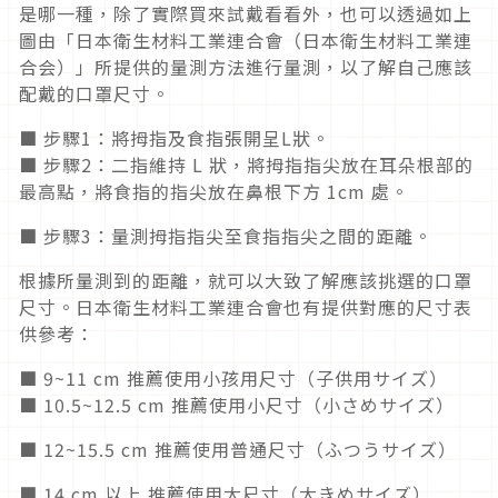
是哪一種，除了實際買來試戴看看外，也可以透過如上
圖由「日本衛生材料工業連合會（日本衛生材料工業連
合会）」所提供的量測方法進行量測，以了解自己應該
配戴的口罩尺寸。
■ 步驟1：將拇指及食指張開呈L狀。
■ 步驟2：二指維持 L 狀，將拇指指尖放在耳朵根部的
最高點，將食指的指尖放在鼻根下方 1cm 處。
■ 步驟3：量測拇指指尖至食指指尖之間的距離。
根據所量測到的距離，就可以大致了解應該挑選的口罩
尺寸。日本衛生材料工業連合會也有提供對應的尺寸表
供參考：
■ 9~11 cm 推薦使用小孩用尺寸（子供用サイズ）
■ 10.5~12.5 cm 推薦使用小尺寸（小さめサイズ）
■ 12~15.5 cm 推薦使用普通尺寸（ふつうサイズ）
■ 14 cm 以上 推薦使用大尺寸（大きめサイズ）