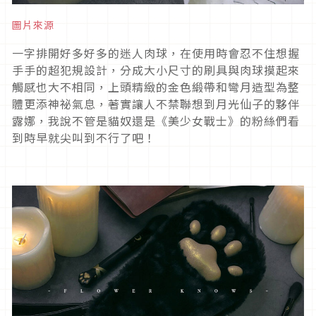
圖片來源
一字排開好多好多的迷人肉球，在使用時會忍不住想握
手手的超犯規設計，分成大小尺寸的刷具與肉球摸起來
觸感也大不相同，上頭精緻的金色緞帶和彎月造型為整
體更添神祕氣息，著實讓人不禁聯想到月光仙子的夥伴
露娜，我說不管是貓奴還是《美少女戰士》的粉絲們看
到時早就尖叫到不行了吧！