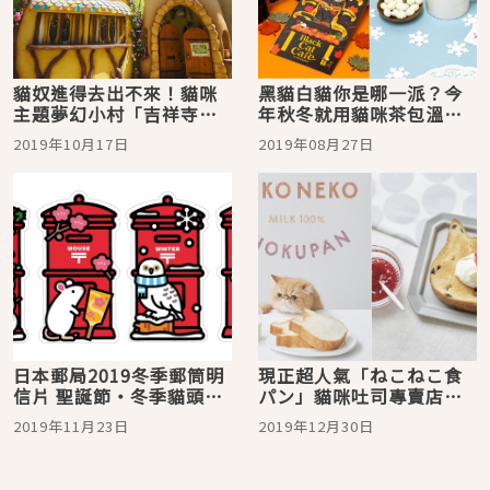
貓奴進得去出不來！貓咪
黑貓白貓你是哪一派？今
主題夢幻小村「吉祥寺
年秋冬就用貓咪茶包溫暖
Petit村」
你的心
2019年10月17日
2019年08月27日
日本郵局2019冬季郵筒明
現正超人氣「ねこねこ食
信片 聖誕節・冬季貓頭
パン」貓咪吐司專賣店美
鷹・合格・鼠年
味萌度早已爆表！
2019年11月23日
2019年12月30日