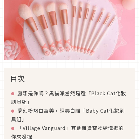
目次
露娜是你嗎？黑貓派當然是選「Black Cat化妝
刷具組」
夢幻粉嫩白富美，經典白貓「Baby Cat化妝刷
具組」
「Village Vanguard」其他雜貨寶物給懂逛的
你來發掘