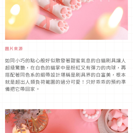
圖片來源
如同小巧的點心般好似散發著甜蜜氣息的白貓刷具讓人
超級驚艷，在白色的貓掌中是粉紅又有彈力的肉球，再
搭配著同色系的緞帶設計堪稱是刷具界的白富美，根本
就是超出人類負荷範圍的過分可愛！只好乖乖的預約準
備把它帶回家。