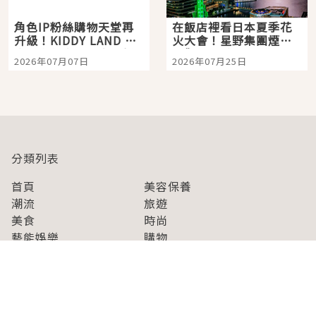
角色IP粉絲購物天堂再
在飯店裡看日本夏季花
升級！KIDDY LAND 原
火大會！星野集團煙火
宿店吉伊卡哇迎客，新
景觀飯店6選，讓你不用
2026年07月07日
2026年07月25日
開幕 OMOKADO 店3分
人擠人悠閒欣賞
即達
分類列表
首頁
美容保養
潮流
旅遊
美食
時尚
藝能娛樂
購物
關於Japaholic
關於我們
免責事項