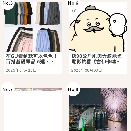
No.
5
No.
6
在GU看到就可以包色！
快90公斤肌肉大叔能進
百搭基礎單品 6選，閉
電影院看《吉伊卡哇》
眼全收也不心疼
嗎？日本重金屬樂團
2026年07月25日
2026年08月03日
「打首」會長與nagano
老師一同給出了答案
No.
7
No.
8