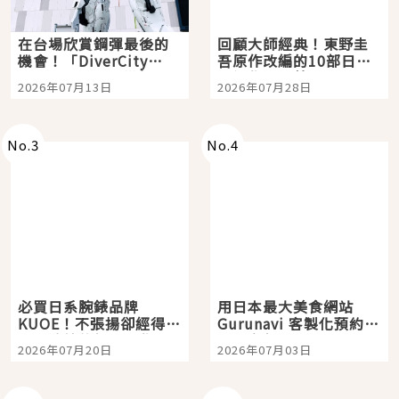
在台場欣賞鋼彈最後的
回顧大師經典！東野圭
機會！「DiverCity
吾原作改編的10部日本
Tokyo Plaza」搭船、
影視作品推薦
2026年07月13日
2026年07月28日
購物、美食及夜景，一
次全體驗
No.
3
No.
4
必買日系腕錶品牌
用日本最大美食網站
KUOE！不張揚卻經得起
Gurunavi 客製化預約九
時間洗鍊的經典之作五
大都市餐廳，打造專屬
2026年07月20日
2026年07月03日
選
美食體驗！