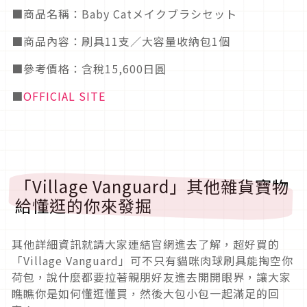
■商品名稱：Baby Catメイクブラシセット
■商品內容：刷具11支／大容量收納包1個
■參考價格：含稅15,600日圓
■
OFFICIAL SITE
「Village Vanguard」其他雜貨寶物
給懂逛的你來發掘
其他詳細資訊就請大家連結官網進去了解，超好買的
「Village Vanguard」可不只有貓咪肉球刷具能掏空你
荷包，說什麼都要拉著親朋好友進去開開眼界，讓大家
瞧瞧你是如何懂逛懂買，然後大包小包一起滿足的回