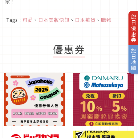
家！
旅日優惠券
Tags :
可愛
、
日本美妝快訊
、
日本雜貨
、
購物
優惠券
旅日地圖