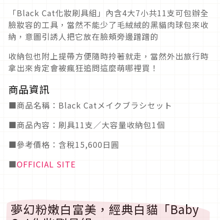
「Black Cat化妝刷具組」內含4大7小共11支可包辦全
臉妝容的工具，當然不能少了毛絨絨的黑貓肉球包來收
納，意圖引誘人把它放在臉頰旁邊蹭蹭的
收納包也附上提帶方便隨時拎著就走，當然外出旅行時
拿出來肯定會被瘋狂追問這麼萌哪裡買！
商品資訊
■商品名稱：Black Catメイクブラシセット
■商品內容：刷具11支／大容量收納包1個
■參考價格：含稅15,600日圓
■
OFFICIAL SITE
夢幻粉嫩白富美，經典白貓「Baby