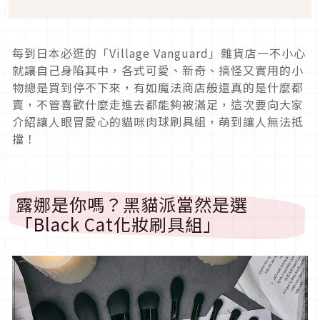
每到日本必逛的「Village Vanguard」雜貨店一不小心
就讓自己身陷其中，各式可愛、新奇、搞怪又實用的小
物總是買到停不下來，有如魔法商店般還真的是什麼都
賣，不管喜歡什麼走進去都能夠被滿足，這次要向大家
介紹讓人眼冒愛心的貓咪肉球刷具組，萌到讓人無法抵
擋！
露娜是你嗎？黑貓派當然是選
「Black Cat化妝刷具組」