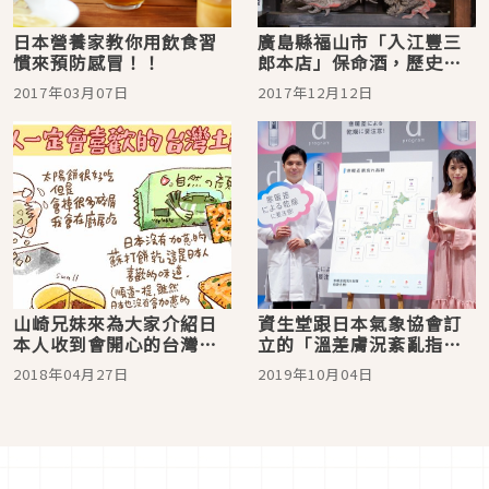
日本營養家教你用飲食習
廣島縣福山市「入江豐三
慣來預防感冒！！
郎本店」保命酒，歷史悠
久來一瓶當伴手禮吧
2017年03月07日
2017年12月12日
山崎兄妹來為大家介紹日
資生堂跟日本氣象協會訂
本人收到會開心的台灣伴
立的「溫差膚況紊亂指
手禮
數」是什麼？
2018年04月27日
2019年10月04日