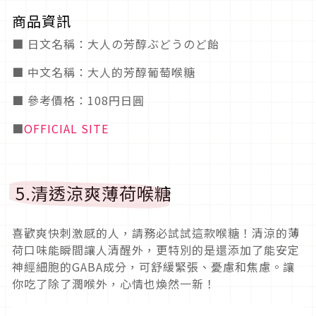
商品資訊
■ 日文名稱：大人の芳醇ぶどうのど飴
■ 中文名稱：大人的芳醇葡萄喉糖
■ 參考價格：108円日圓
■
OFFICIAL SITE
5.清透涼爽薄荷喉糖
喜歡爽快刺激感的人，請務必試試這款喉糖！清涼的薄
荷口味能瞬間讓人清醒外，更特別的是還添加了能安定
神經細胞的GABA成分，可舒緩緊張、憂慮和焦慮。讓
你吃了除了潤喉外，心情也煥然一新！