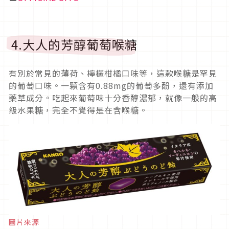
4.大人的芳醇葡萄喉糖
有別於常見的薄荷、檸檬柑橘口味等，這款喉糖是罕見
的葡萄口味。一顆含有0.88mg的葡萄多酚，還有添加
藥草成分。吃起來葡萄味十分香醇濃郁，就像一般的高
級水果糖，完全不覺得是在含喉糖。
圖片來源