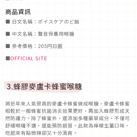
商品資訊
■ 日文名稱：ボイスケアのど飴
■ 中文名稱：聲音保養用喉糖
■ 參考價格：205円日圓
■
OFFICIAL SITE
3.蜂膠麥盧卡蜂蜜喉糖
將近年來人氣很高的麥盧卡蜂蜜做成喉糖，麥盧卡蜂蜜
相較於一般蜂蜜抗菌消炎效果更好，再加入蜂膠形成天
然防護力。除了蜂蜜外，還添加多種藥草成分，不僅可
舒緩喉嚨不適，還能預防感冒。此款為檸檬生薑口味，
吃起來有點微辣卻又十分清爽。