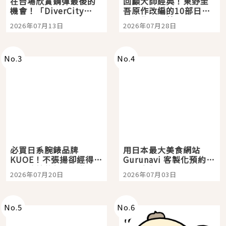
在台場欣賞鋼彈最後的
回顧大師經典！東野圭
機會！「DiverCity
吾原作改編的10部日本
Tokyo Plaza」搭船、
影視作品推薦
2026年07月13日
2026年07月28日
購物、美食及夜景，一
次全體驗
No.
3
No.
4
必買日系腕錶品牌
用日本最大美食網站
KUOE！不張揚卻經得起
Gurunavi 客製化預約九
時間洗鍊的經典之作五
大都市餐廳，打造專屬
2026年07月20日
2026年07月03日
選
美食體驗！
No.
5
No.
6