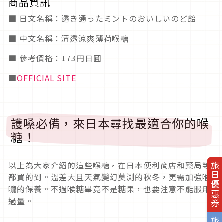
商品資訊
■ 日文名稱：透き通ったミントのおいしいのど飴
■ 中文名稱：清透涼爽薄荷喉糖
■ 參考價格：173円日圓
■
OFFICIAL SITE
護嗓必備，來日本尋找最適合你的喉
糖！
以上為大家介紹的這些喉糖，在日本便利商店和藥局等
旅日優惠券
都買的到。溫差大且天氣變幻莫測的秋冬，更需加強喉
嚨的保養。不過喉糖畢竟不是糖果，也要注意不能服用
過量。