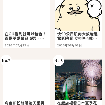
在GU看到就可以包色！
快90公斤肌肉大叔能進
百搭基礎單品 6選，閉
電影院看《吉伊卡哇》
眼全收也不心疼
嗎？日本重金屬樂團
2026年07月25日
2026年08月03日
「打首」會長與nagano
老師一同給出了答案
No.
7
No.
8
角色IP粉絲購物天堂再
在飯店裡看日本夏季花