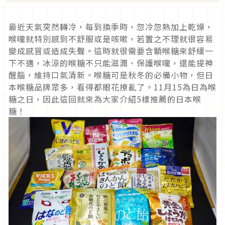
最近天氣突然轉冷，每到換季時，忽冷忽熱加上乾燥，
喉嚨就特別感到不舒服或是咳嗽，若置之不理就很容易
變成感冒或造成失聲。這時就很需要含顆喉糖來舒緩一
下不適，冰涼的喉糖不只能滋潤、保護喉嚨，還能提神
醒腦，維持口氣清新。喉糖可是秋冬的必備小物，但日
本喉糖品牌眾多，看得都眼花撩亂了。11月15為日為喉
糖之日，因此這回就來為大家介紹5樣推薦的日本喉
糖！