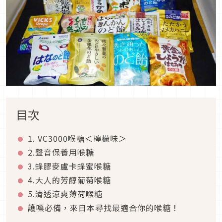
目次
1. VC3000喉糖＜檸檬味＞
2.聲音保養用喉糖
3.蜂膠麥盧卡蜂蜜喉糖
4.大人的芳醇葡萄喉糖
5.清透涼爽薄荷喉糖
護嗓必備，來日本尋找最適合你的喉糖！