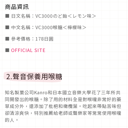
商品資訊
■ 日文名稱：VC3000のど飴＜レモン味＞
■ 中文名稱：VC3000喉糖＜檸檬味＞
■ 參考價格：178日圓
■
OFFICIAL SITE
2.聲音保養用喉糖
知名製菓公司Kanro和日本國立音樂大學花了三年所共
同開發出的喉糖。除了用的材料全是對喉嚨非常好的藥
草成分外，還添加了枇杷和橄欖葉。吃起來帶點苦味但
卻清涼爽快，特別推薦給老師或聲樂家等常常使用喉嚨
的人。