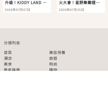
升級！KIDDY LAND 原
火大會！星野集團煙火
宿店吉伊卡哇迎客，新
景觀飯店6選，讓你不用
2026年07月07日
2026年07月25日
開幕 OMOKADO 店3分
人擠人悠閒欣賞
即達
分類列表
首頁
美容保養
潮流
旅遊
美食
時尚
藝能娛樂
購物
關於Japaholic
關於我們
免責事項
寫手招募
Japaholic Girls招募
廣告、合作洽談
關鍵字列表