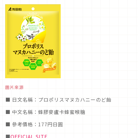
圖片來源
■ 日文名稱：プロポリスマヌカハニーのど飴
■ 中文名稱：蜂膠麥盧卡蜂蜜喉糖
■ 參考價格：177円日圓
■
OFFICIAL SITE