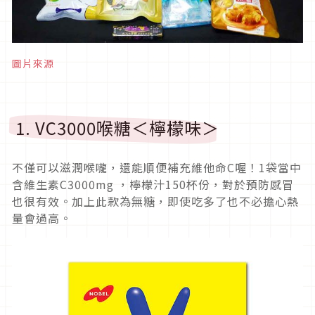
圖片來源
1. VC3000喉糖＜檸檬味＞
不僅可以滋潤喉嚨，還能順便補充維他命C喔！1袋當中
含維生素C3000mg ，檸檬汁150杯份，對於預防感冒
也很有效。加上此款為無糖，即使吃多了也不必擔心熱
量會過高。