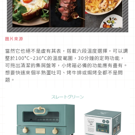
圖片來源
當然它也絕不是虛有其表，搭載六段溫度選擇，可以調
整於100°C~230°C的溫度範圍，30分鐘的定時功能，
可拖出清潔的集屑盤等，小烤箱必備的功能應有盡有。
想要快速來個半熟蛋吐司、烤牛排或焗烤全都不是問
題。