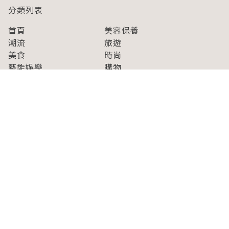
分類列表
首頁
美容保養
潮流
旅遊
美食
時尚
藝能娛樂
購物
關於Japaholic
關於我們
免責事項
寫手招募
Japaholic Girls招募
廣告、合作洽談
關鍵字列表
お問い合わせ