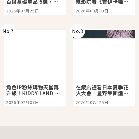
百搭基礎單品 6選，閉
電影院看《吉伊卡哇》
眼全收也不心疼
嗎？日本重金屬樂團
2026年07月25日
2026年08月03日
「打首」會長與nagano
老師一同給出了答案
No.
7
No.
8
角色IP粉絲購物天堂再
在飯店裡看日本夏季花
升級！KIDDY LAND 原
火大會！星野集團煙火
宿店吉伊卡哇迎客，新
景觀飯店6選，讓你不用
2026年07月07日
2026年07月25日
開幕 OMOKADO 店3分
人擠人悠閒欣賞
即達