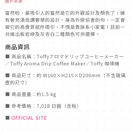
圖片來源
當然啦，最吸引人的當然是它的外觀設計及顏色了，擁
有著充滿低調奢華的設計，身為外貌協會的你，一定會
被它的高貴質感所吸引，不愧是貴族系小家電！目前一
共推出板岩綠及灰杏白二種顏色可供選擇。
商品資訊
■ 商品名稱：Toffyアロマドリップコーヒーメーカー
／Toffy Aroma Drip Coffee Maker／Toffy 咖啡機
■ 商品尺寸：約 W160×H215×D200mm（不含玻璃
壺的尺寸）
■ 商品重量：約1.5 kg
■ 參考價格：7,018 日圓（含稅）
■
OFFICIAL SITE