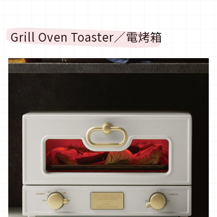
Grill Oven Toaster／電烤箱