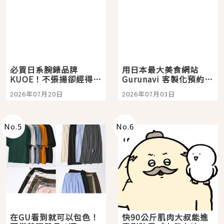
必買日系腕錶品牌
用日本最大美食網站
KUOE！不張揚卻經得起
Gurunavi 客製化預約九
時間洗鍊的經典之作五
大都市餐廳，打造專屬
2026年07月20日
2026年07月03日
選
美食體驗！
No.
5
No.
6
在GU看到就可以包色！
快90公斤肌肉大叔能進