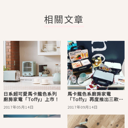
相關文章
日系超可愛馬卡龍色系列
馬卡龍色系廚房家電
廚房家電「Toffy」上市！
「Toffy」再度推出三款讓
人愛不釋手的新商品囉！
2017年05月14日
2017年09月14日