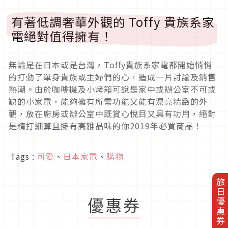
有著低調奢華外觀的 Toffy 貴族系家
電絕對值得擁有！
無論是在日本或是台灣，Toffy貴族系家電都開始悄悄
的打動了單身貴族或主婦們的心，造成一片討論及銷售
熱潮。由於咖啡機及小烤箱可說是家中或辦公室不可或
缺的小家電，能夠擁有所需功能又能有漂亮精緻的外
觀，放在廚房或辦公室中既賞心悅目又具有功用，絕對
是精打細算且擁有高雅品味的你2019年必買商品！
Tags :
可愛
、
日本家電
、
購物
旅日優惠券
優惠券