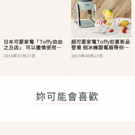
日本可愛家電「Toffy自由
超可愛家電Toffy初夏新品
之丘店」 可以盡情使用烤
登場 刨冰機跟電扇帶你擊
麵包神器的咖啡廳
退暑熱
2018年07月27日
2019年06月11日
妳可能會喜歡