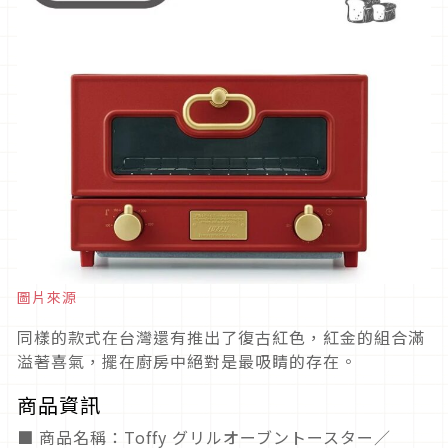
圖片來源
同樣的款式在台灣還有推出了復古紅色，紅金的組合滿
溢著喜氣，擺在廚房中絕對是最吸睛的存在。
商品資訊
■ 商品名稱：Toffy グリルオーブントースター／