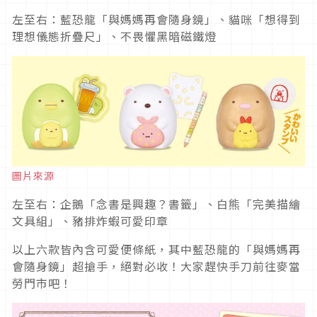
左至右：藍恐龍「與媽媽再會隨身鏡」、貓咪「想得到
理想儀態折疊尺」、不畏懼黑暗磁鐵燈
圖片來源
左至右：企鵝「念書是興趣？書籤」、白熊「完美描繪
文具組」、豬排炸蝦可愛印章
以上六款皆內含可愛便條紙，其中藍恐龍的「與媽媽再
會隨身鏡」超搶手，絕對必收！大家趕快手刀前往麥當
勞門市吧！