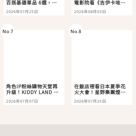
百搭基礎單品 6選，閉
電影院看《吉伊卡哇》
眼全收也不心疼
嗎？日本重金屬樂團
2026年07月25日
2026年08月03日
「打首」會長與nagano
老師一同給出了答案
No.
7
No.
8
角色IP粉絲購物天堂再
在飯店裡看日本夏季花
升級！KIDDY LAND 原
火大會！星野集團煙火
宿店吉伊卡哇迎客，新
景觀飯店6選，讓你不用
2026年07月07日
2026年07月25日
開幕 OMOKADO 店3分
人擠人悠閒欣賞
即達