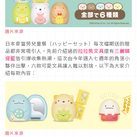
圖片來源
日本麥當勞兒童餐（ハッピーセット）每次檔期送的贈
品都非常吸引人，先前介紹過的
拉拉熊文具
還有
三麗鷗
提籃
皆引爆收集熱潮，這次由今年邁入七週年的角落小
夥伴出擊，六款可愛文具讓人難以割捨，以下為大家介
紹每款內容：
圖片來源