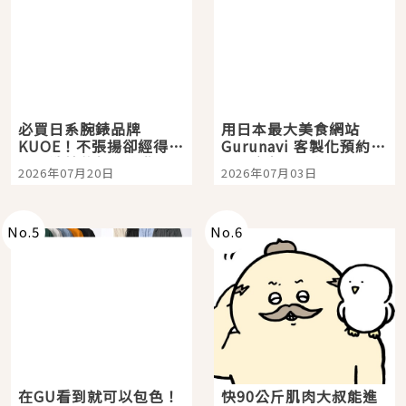
必買日系腕錶品牌
用日本最大美食網站
KUOE！不張揚卻經得起
Gurunavi 客製化預約九
時間洗鍊的經典之作五
大都市餐廳，打造專屬
2026年07月20日
2026年07月03日
選
美食體驗！
No.
5
No.
6
在GU看到就可以包色！
快90公斤肌肉大叔能進