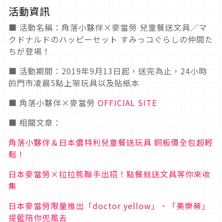
活動資訊
■ 活動名稱：角落小夥伴×麥當勞 兒童餐送文具／マ
クドナルドのハッピーセット すみっコぐらしの仲間た
ちが登場！
■ 活動期間：2019年9月13日起，送完為止，24小時
的門市凌晨5點上架玩具以及貼紙本
■ 角落小夥伴×麥當勞
OFFICIAL SITE
■ 相關文章：
角落小夥伴＆日本儂特利兒童餐送玩具 銅板價全包超輕
鬆！
日本麥當勞×拉拉熊聯手出招！點餐就送文具等你來收
集
日本麥當勞限量推出「doctor yellow」、「美樂蒂」
提籃陪你兜風去