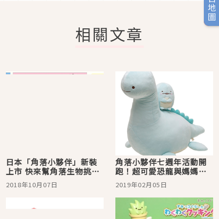
旅日地圖
相關文章
日本「角落小夥伴」新裝
角落小夥伴七週年活動開
上市 快來幫角落生物挑件
跑！超可愛恐龍與媽媽聯
可愛的斗篷吧！
手出擊
2018年10月07日
2019年02月05日