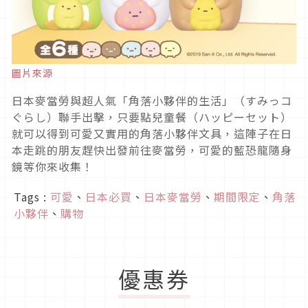
圖片來源
日本麥當勞與超人氣「角落小夥伴的生活」（すみっコ
ぐらし）聯手出擊，只要點兒童餐（ハッピーセット）
就可以得到可愛又實用的角落小夥伴文具，這陣子在日
本走跳的朋友趕快出發前往麥當勞，可愛的藍恐龍隨身
鏡等你來收集！
Tags :
可愛
、
日本必買
、
日本麥當勞
、
期間限定
、
角落
小夥伴
、
購物
優惠券