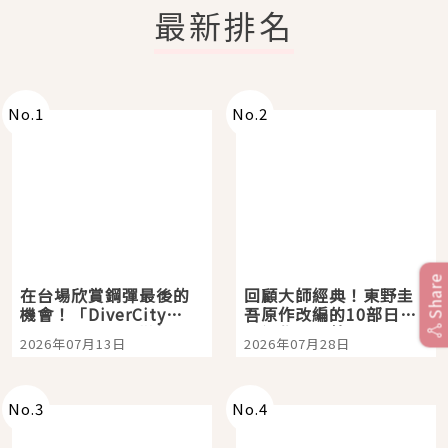
最新排名
No.
1
No.
2
Share
在台場欣賞鋼彈最後的
回顧大師經典！東野圭
機會！「DiverCity
吾原作改編的10部日本
Tokyo Plaza」搭船、
影視作品推薦
2026年07月13日
2026年07月28日
購物、美食及夜景，一
次全體驗
No.
3
No.
4