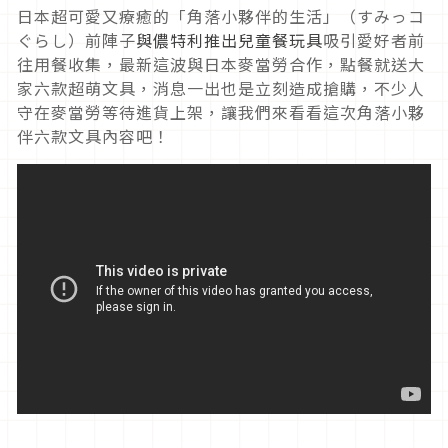
日本超可愛又療癒的「角落小夥伴的生活」（すみっコ
ぐらし）前陣子
與儂特利推出兒童餐玩具
吸引愛好者前
往用餐收集，最新這波與日本麥當勞合作，點餐就送大
家六款超萌文具，消息一出也是立刻造成搶購，不少人
守在麥當勞等待進貨上架，讓我們來看看這次角落小夥
伴六款文具內容吧！