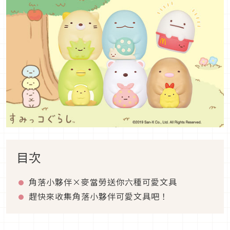
目次
角落小夥伴×麥當勞送你六種可愛文具
趕快來收集角落小夥伴可愛文具吧！