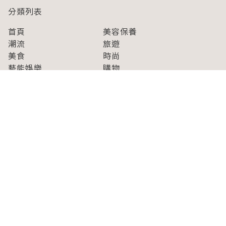
分類列表
首頁
美容保養
潮流
旅遊
美食
時尚
藝能娛樂
購物
關於Japaholic
關於我們
免責事項
寫手招募
Japaholic Girls招募
廣告、合作洽談
關鍵字列表
お問い合わせ