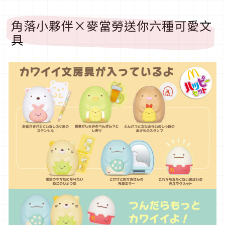
角落小夥伴×麥當勞送你六種可愛文
具