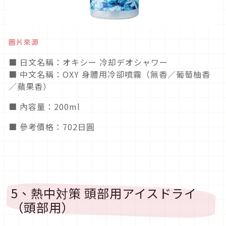
圖片來源
■ 日文名稱：オキシー 冷却デオシャワー
■ 中文名稱：OXY 身體用冷卻噴霧（無香／葡萄柚香
／蘋果香）
■ 內容量：200ml
■ 參考價格：702日圓
5、熱中対策 頭部用アイスドライ
（頭部用）