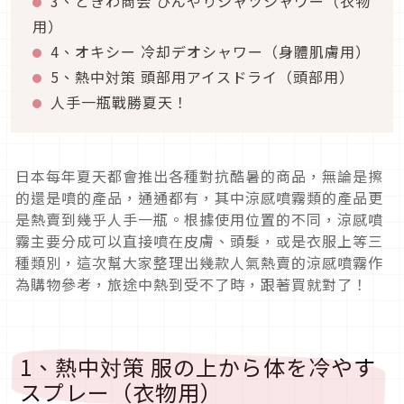
3、ときわ商会 ひんやりシャツシャワー（衣物
用）
4、オキシー 冷却デオシャワー（身體肌膚用）
5、熱中対策 頭部用アイスドライ（頭部用）
人手一瓶戰勝夏天！
日本每年夏天都會推出各種對抗酷暑的商品，無論是擦
的還是噴的產品，通通都有，其中涼感噴霧類的產品更
是熱賣到幾乎人手一瓶。根據使用位置的不同，涼感噴
霧主要分成可以直接噴在皮膚、頭髮，或是衣服上等三
種類別，這次幫大家整理出幾款人氣熱賣的涼感噴霧作
為購物參考，旅途中熱到受不了時，跟著買就對了！
1、熱中対策 服の上から体を冷やす
スプレー（衣物用）