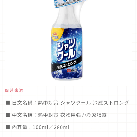
圖片來源
■ 日文名稱：熱中対策 シャツクール 冷感ストロング
■ 中文名稱：熱中對策 衣物用強力冷感噴霧
■ 內容量：100ml／280ml