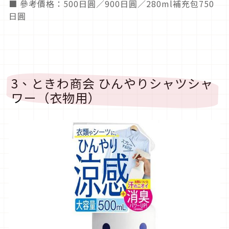
■ 參考價格：500日圓／900日圓／280ml補充包750
日圓
3、ときわ商会 ひんやりシャツシャ
ワー（衣物用）