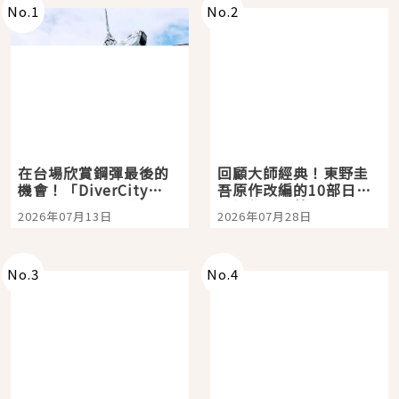
No.
1
No.
2
在台場欣賞鋼彈最後的
回顧大師經典！東野圭
機會！「DiverCity
吾原作改編的10部日本
Tokyo Plaza」搭船、
影視作品推薦
2026年07月13日
2026年07月28日
購物、美食及夜景，一
次全體驗
No.
3
No.
4