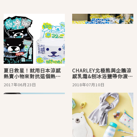
夏日救星！就用日本涼感
CHARLEY北極熊與企鵝涼
熱賣小物來對抗這個熱到
感乳霜&刨冰浴鹽帶你渡過
快融化的季節吧
炎炎夏日
2017年06月23日
2018年07月10日