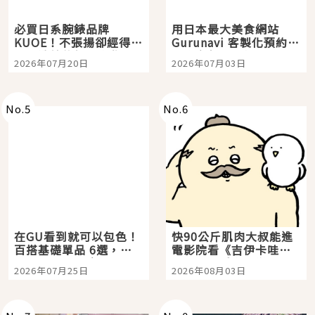
必買日系腕錶品牌
用日本最大美食網站
KUOE！不張揚卻經得起
Gurunavi 客製化預約九
時間洗鍊的經典之作五
大都市餐廳，打造專屬
2026年07月20日
2026年07月03日
選
美食體驗！
No.
5
No.
6
在GU看到就可以包色！
快90公斤肌肉大叔能進
百搭基礎單品 6選，閉
電影院看《吉伊卡哇》
眼全收也不心疼
嗎？日本重金屬樂團
2026年07月25日
2026年08月03日
「打首」會長與nagano
老師一同給出了答案