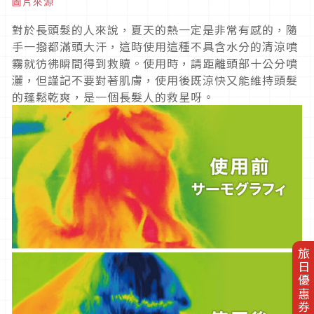
圖片來源
對於長頭髮的人來說，夏天的熱一定是非常有感的，隨
手一撥都滿頭大汗，這時使用這種不具含水分的清涼噴
霧就彷彿瞬間得到救贖。使用時，請距離頭部十公分噴
灑，但謹記不要對著肌膚，使用後既涼快又能維持頭髮
的蓬鬆乾爽，是一個長髮人的救星呀。
旅日優惠券