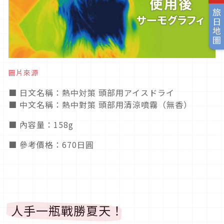
旅日地圖
圖片來源
■ 日文名稱：熱中対策 頭部用アイスドライ
■ 中文名稱：熱中對策 頭部用清涼噴霧（無香）
■ 內容量：158g
■ 參考價格：670日圓
人手一瓶戰勝夏天！