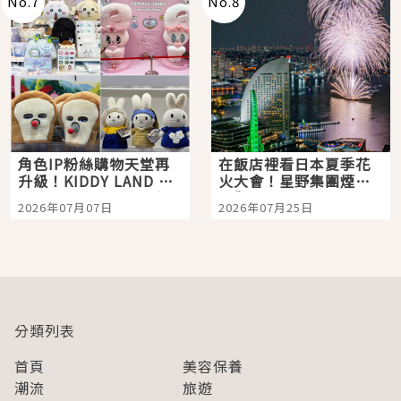
No.
7
No.
8
角色IP粉絲購物天堂再
在飯店裡看日本夏季花
升級！KIDDY LAND 原
火大會！星野集團煙火
宿店吉伊卡哇迎客，新
景觀飯店6選，讓你不用
2026年07月07日
2026年07月25日
開幕 OMOKADO 店3分
人擠人悠閒欣賞
即達
分類列表
首頁
美容保養
潮流
旅遊