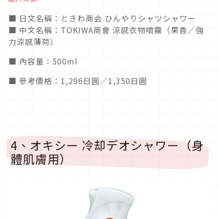
■ 日文名稱：ときわ商会 ひんやりシャツシャワー
■ 中文名稱：TOKIWA商會 涼感衣物噴霧（果香／強
力涼感薄荷）
■ 內容量：500ml
■ 參考價格：1,296日圓／1,350日圓
4、オキシー 冷却デオシャワー（身
體肌膚用）