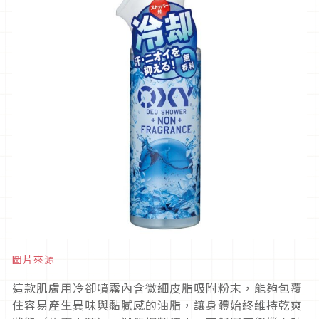
圖片來源
這款肌膚用冷卻噴霧內含微細皮脂吸附粉末，能夠包覆
住容易產生異味與黏膩感的油脂，讓身體始終維持乾爽