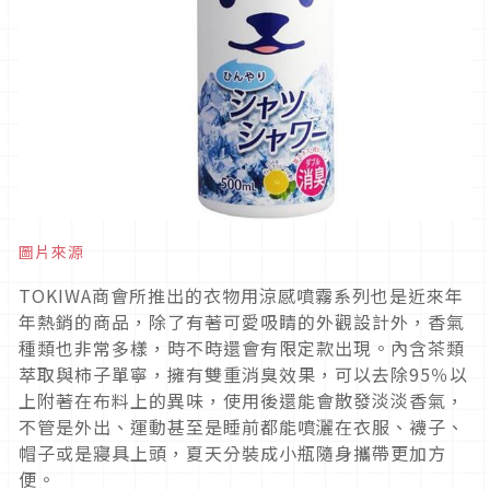
圖片來源
TOKIWA商會所推出的衣物用涼感噴霧系列也是近來年
年熱銷的商品，除了有著可愛吸睛的外觀設計外，香氣
種類也非常多樣，時不時還會有限定款出現。內含茶類
萃取與柿子單寧，擁有雙重消臭效果，可以去除95％以
上附著在布料上的異味，使用後還能會散發淡淡香氣，
不管是外出、運動甚至是睡前都能噴灑在衣服、襪子、
帽子或是寢具上頭，夏天分裝成小瓶隨身攜帶更加方
便。