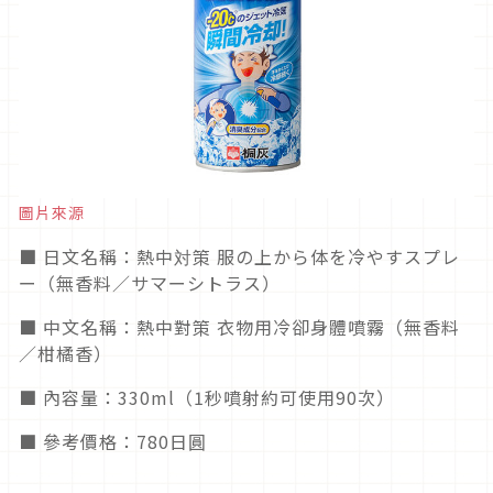
圖片來源
■ 日文名稱：熱中対策 服の上から体を冷やすスプレ
ー（無香料／サマーシトラス）
■ 中文名稱：熱中對策 衣物用冷卻身體噴霧（無香料
／柑橘香）
■ 內容量：330ml（1秒噴射約可使用90次）
■ 參考價格：780日圓