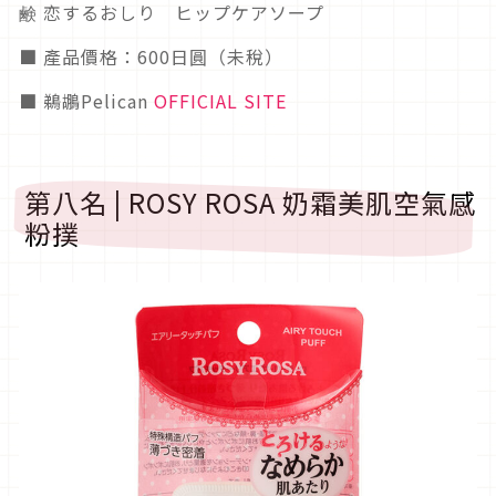
鹸 恋するおしり ヒップケアソープ
■ 產品價格：600日圓（未稅）
■ 鵜鶘Pelican
OFFICIAL SITE
第八名 | ROSY ROSA 奶霜美肌空氣感
粉撲