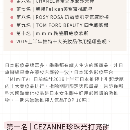
第六名 | CHANEL香奈兒水潤聚光棒
第七名 | 鵜鶘Pelican美臀蜜桃肥皂
第八名 | ROSY ROSA 奶霜美肌空氣感粉撲
第九名 | TOM FORD BEAUTY 四色眼影盤
第十名 | m.m.m.陶瓷肌底妝慕斯
2019上半年推特十大美妝品你用過哪些呢？
日本彩妝品牌眾多，季季都有讓人生火的新商品，赴日
旅遊總是會在藥妝店廝殺一波。日本知名彩妝平台
「MimiTV」日前統計2019上半年日本推特上引起話題
的十大美妝品排行，撇除期間限定與限量品，告訴你哪
些常態熱賣化妝品是日本女生眼中好用必回購的激推
物，一起來瞧瞧推特人氣品TOP 10吧！
第一名 | CEZANNE珍珠光打亮餅