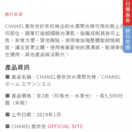
旅日優惠券
圖片來源
CHANEL香奈兒於年初推出的水潤聚光棒可用在臉上任
旅日地圖
何部位，簡單打造超細緻光澤肌，指腹或刷具皆可上
色，非常方便。質地服貼，使用後加強整體妝感精緻
度，讓五官更立體。使用者最愛他的潤澤感，乾燥季節
也適用，其他產品無法取代。
產品資訊
■ 產品名稱：CHANEL香奈兒水潤聚光棒／CHANEL
ボーム エサンシエル
■ 產品價格：全2色（珍珠光、水漾光），各5,500日
圓（未稅）
■ 上市日期：2019年1月
■ CHANEL香奈兒
OFFICIAL SITE