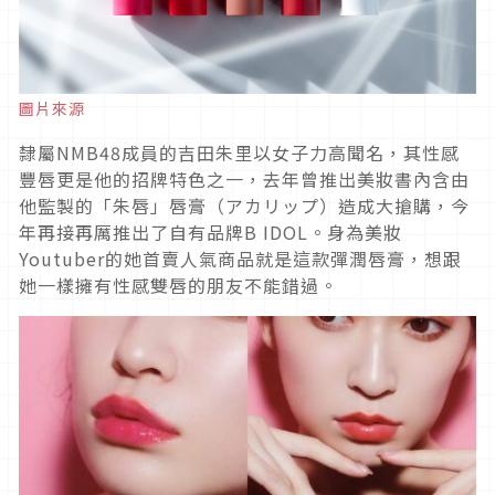
圖片來源
隸屬NMB48成員的吉田朱里以女子力高聞名，其性感
豐唇更是他的招牌特色之一，去年曾推出美妝書內含由
他監製的「朱唇」唇膏（アカリップ）造成大搶購，今
年再接再厲推出了自有品牌B IDOL。身為美妝
Youtuber的她首賣人氣商品就是這款彈潤唇膏，想跟
她一樣擁有性感雙唇的朋友不能錯過。