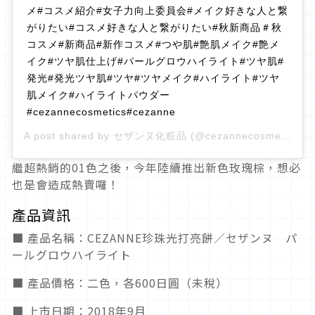
メ#コスメ紹介#女子力向上委員会#メイク好きな人と繋
がりたい#コスメ好きな人と繋がりたい#秋新商品＃秋
コスメ#新商品#新作コスメ#つや肌#艶肌メイク#艶メ
イク#ツヤ肌仕上げ#パールグロウハイライト#ツヤ肌#
発光#発光ツヤ肌#ツヤ#ツヤメイク#ハイライト#ツヤ
肌メイク#ハイライトパウダー
#cezannecosmetics#cezanne
A post shared by
セザンヌ化粧品
(@cezannecosmetics) on
繼超熱銷的01色之後，今年陸續推出新色玫瑰棕，想必
也是會造成熱賣囉！
產品資訊
■ 產品名稱：CEZANNE珍珠光打亮餅／セザンヌ パ
ールグロウハイライト
■ 產品價格：二色，各600日圓（未稅）
■ 上市日期：2018年9月