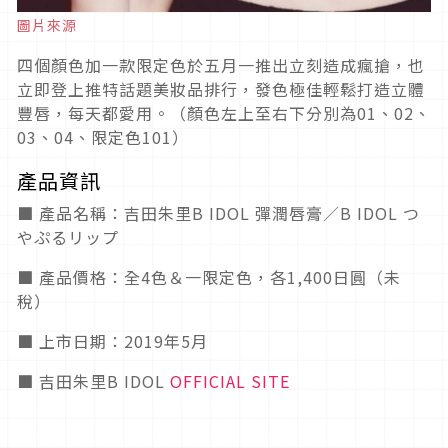
圖片來源
四個顏色加一款限定色於五月一推出立刻造成瘋搶，也
立即登上推特話題美妝品排行，發色極佳輕鬆打造立體
豐唇，每天都愛用。（顏色左上至右下分別為01、02、
03、04、限定色101）
產品資訊
■ 產品名稱：吉田朱里B IDOL 彈潤唇膏／B IDOL つ
やぷるリップ
■ 產品價格：全4色＆一限定色，各1,400日圓（未
稅）
■ 上市日期：2019年5月
■ 吉田朱里B IDOL
OFFICIAL SITE