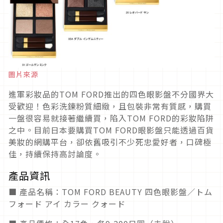
圖片來源
進軍彩妝品的TOM FORD推出的四色眼影盤不分國界大
受歡迎！色彩洗鍊粉質細緻，且包裝非常有質感，購買
一盤很容易就接著繼續買，陷入TOM FORD的彩妝陷阱
之中。目前日本要購買TOM FORD眼影盤只能透過百貨
美妝的網購平台，卻依舊吸引不少死忠愛好者，口碑極
佳，持續保持高討論度。
產品資訊
■ 產品名稱：TOM FORD BEAUTY 四色眼影盤／トム
フォード アイ カラー クォード