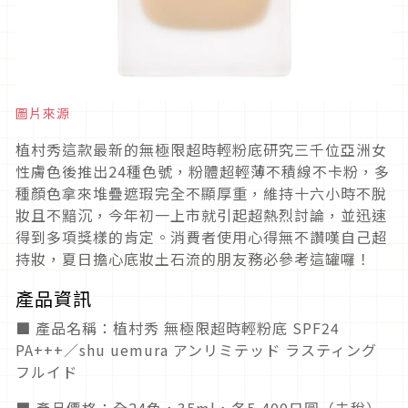
圖片來源
植村秀這款最新的無極限超時輕粉底研究三千位亞洲女
性膚色後推出24種色號，粉體超輕薄不積線不卡粉，多
種顏色拿來堆疊遮瑕完全不顯厚重，維持十六小時不脫
妝且不黯沉，今年初一上市就引起超熱烈討論，並迅速
得到多項獎樣的肯定。消費者使用心得無不讚嘆自己超
持妝，夏日擔心底妝土石流的朋友務必參考這罐囉！
產品資訊
■ 產品名稱：植村秀 無極限超時輕粉底 SPF24
PA+++／shu uemura アンリミテッド ラスティング
フルイド
■ 產品價格：全24色，35ml，各5,400日圓（未稅）