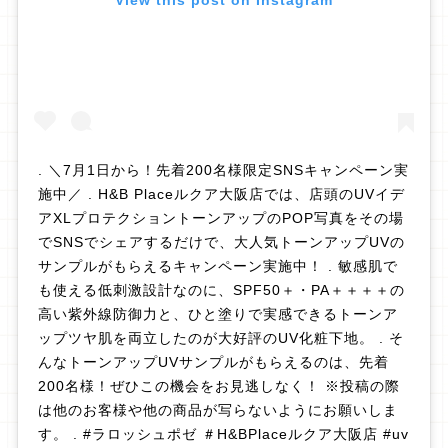
View this post on Instagram
. ＼7月1日から！先着200名様限定SNSキャンペーン実
施中／ . H&B Placeルクア大阪店では、店頭のUVイデ
アXLプロテクショントーンアップのPOP写真をその場
でSNSでシェアするだけで、大人気トーンアップUVの
サンプルがもらえるキャンペーン実施中！ . 敏感肌で
も使える低刺激設計なのに、SPF50＋・PA＋＋＋＋の
高い紫外線防御力と、ひと塗りで実感できるトーンア
ップツヤ肌を両立したのが大好評のUV化粧下地。 . そ
んなトーンアップUVサンプルがもらえるのは、先着
200名様！ぜひこの機会をお見逃しなく！ ※投稿の際
は他のお客様や他の商品が写らないようにお願いしま
す。 . #ラロッシュポゼ ＃H&BPlaceルクア大阪店 #uv