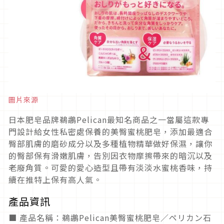
圖片來源
日本肥皂品牌鵜鶘Pelican最知名商品之一當屬這款專
門設計給女性私密處保養的美臀蜜桃肥皂，添加最適合
臀部肌膚的磨砂成分以及多種植物精華做好保濕，讓你
的臀部保有滑嫩肌膚，告別因衣物摩擦帶來的暗沉以及
老廢角質。可愛的愛心造型且帶有淡淡水蜜桃香味，持
續在推特上保有高人氣。
產品資訊
■ 產品名稱：鵜鶘Pelican美臀蜜桃肥皂／ペリカン石