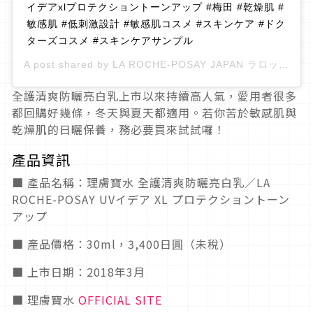
イデアxlプロテクショントーンアップ #梅田 #乾燥肌 #
敏感肌 #低刺激設計 #敏感肌コスメ #スキンケア #ドク
ターズコスメ #スキンケアサンプル
A post shared by
LA ROCHE-POSAY JAPAN ラロッシュポゼ
全護清爽防曬亮白乳上市以來持續高人氣，愛用者很多
都回購好幾條，冬天與夏天都適用。若你苦於敏感肌與
乾燥肌的日曬保養，務必要買來試試囉！
產品資訊
■ 產品名稱：理膚寶水 全護清爽防曬亮白乳／LA
ROCHE-POSAY UVイデア XL プロテクショントーン
アップ
■ 產品價格：30ml，3,400日圓（未稅）
■ 上市日期：2018年3月
■ 理膚寶水
OFFICIAL SITE