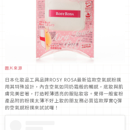
圖片來源
日本化妝品工具品牌ROSY ROSA最新這款空氣感粉撲
用其特殊設計，內含空氣如同奶霜般的觸感，底妝與肌
膚完美密著，打造輕薄透亮的服貼妝容。覺得一般蜜粉
產品附的粉撲太薄不好上妝的朋友務必買這款厚實Q彈
的空氣感粉撲來試試囉！