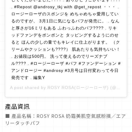
. #Repost @androsy_tkj with @get_repost ・・・ .
ロージーローザのスポンジを めちゃめちゃ愛用してい
るのですが、 3月1日に気になるパフが発売に。 . なん
と厚さが16ミリもある ふわっふわのパフ???? . リキ
ッドファンデをポンポンと タッピングするようにのせ
ると ほんの少しの量でもキレイに仕上がります。 （ク
リームやクッションも????） 肌あたりも気持ちいい！
. お値段は500円。 洗って使えるのでリーズナブ
ル???? . #ロージーローザ #パフ #ファンデーション #
アンドロージー #androsy #3月号は日付変わって今日
発売です . 編集Y
A post shared by
ROSY ROSA(ロージーローザ)
(@rosyrosa.official) on
產品資訊
■ 產品名稱：ROSY ROSA 奶霜美肌空氣感粉撲／エア
リータッチパフ