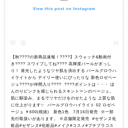
View this post on Instagram
【秋????の新商品速報！????】スウォッチ&動画付
き???? スワイプしてね???? 高輝度パールがぎっし
り！ 発光したようなツヤ肌を演出する パールグロウハ
イライトから デイリー使いにぴったりな 新色ロゼベー
ジュ????が仲間入り???? ????ポイントは・・・ ほ
んのりピンクを感じられるスキントーンのベージュ。
肌に馴染み、まるでツヤだけをのせたような 上質な肌
に仕上がります✨ パールグロウハイライト 02 ロゼベ
ージュ ￥600(税抜) 新色1色 7月16日発売 ※一部
先行取扱いがあります。 ※店舗限定発売 #セザンヌ化
粧品#セザンヌ#化粧品#メイク#コスメ#プチプラコス