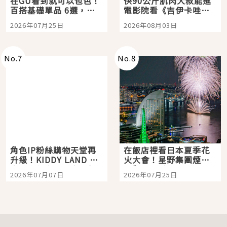
在GU看到就可以包色！
快90公斤肌肉大叔能進
百搭基礎單品 6選，閉
電影院看《吉伊卡哇》
眼全收也不心疼
嗎？日本重金屬樂團
2026年07月25日
2026年08月03日
「打首」會長與nagano
老師一同給出了答案
No.
7
No.
8
角色IP粉絲購物天堂再
在飯店裡看日本夏季花
升級！KIDDY LAND 原
火大會！星野集團煙火
宿店吉伊卡哇迎客，新
景觀飯店6選，讓你不用
2026年07月07日
2026年07月25日
開幕 OMOKADO 店3分
人擠人悠閒欣賞
即達