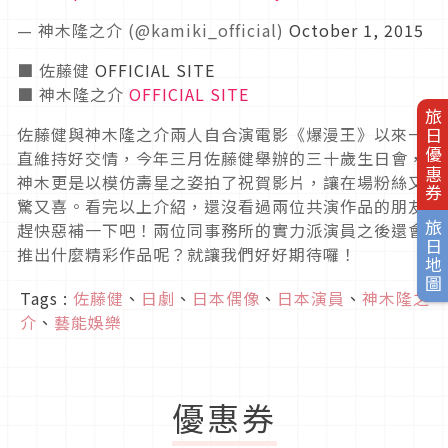
— 神木隆之介 (@kamiki_official)
October 1, 2015
■ 佐藤健
OFFICIAL SITE
■ 神木隆之介
OFFICIAL SITE
旅日優惠券
佐藤健與神木隆之介兩人自合演電影《爆漫王》以來一
直維持好交情，今年三月佐藤健舉辦的三十歲生日會，
神木更是以模仿壽星之姿拍了祝賀影片，讓在場粉絲又
驚又喜。看完以上介紹，還沒看過兩位共演作品的朋友
趕快惡補一下吧！兩位同事務所的實力派演員之後還會
旅日地圖
推出什麼精彩作品呢？就讓我們好好期待囉！
Tags :
佐藤健
、
日劇
、
日本偶像
、
日本演員
、
神木隆之
介
、
藝能娛樂
優惠券