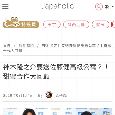
繁
東京
關西近畿
關東
首頁
藝能娛樂
神木隆之介要送佐藤健高級公寓？！甜蜜
合作大回顧
神木隆之介要送佐藤健高級公寓？！
甜蜜合作大回顧
2019年07月07日
｜ By
兔子說