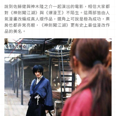
說到佐藤健與神木隆之介一起演出的電影，相信大家都
對《神劍闖江湖》與《爆漫王》不陌生。這兩部皆由人
氣漫畫改編成真人版作品，選角上可說是極為成功，票
房也都非常亮眼，《神劍闖江湖》更有史上最佳漫改作
品的美名。