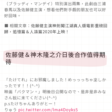
（ブラッディ・マンデイ）特別演出兩集，此劇由三浦
春馬以及佐藤健主演，想看他們對手戲的朋友也可以好
好回味。
■ 相關文章：
佐藤健主演神劍闖江湖真人版電影重磅回
歸，追憶篇＆人誅篇2020年上映！
佐藤健＆神木隆之介日後合作值得期
待
「たけてれ」にお邪魔しました！めっっっちゃ楽しか
ったです！！(^-^)
映画「バクマン。」明後日公開なので、是非是非みな
さん観に来てください(^-^)
p.sたけちゃんありがとー！
りゅう
pic.twitter.com/lma4Doyks5