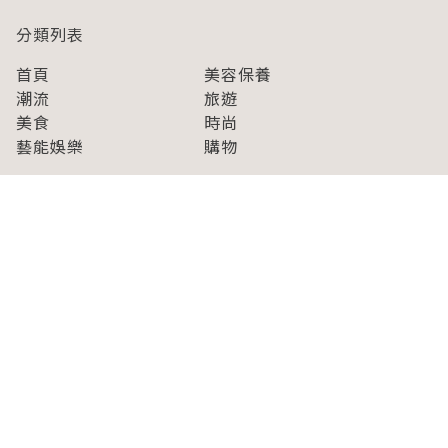
分類列表
首頁
美容保養
潮流
旅遊
美食
時尚
藝能娛樂
購物
關於Japaholic
關於我們
免責事項
寫手招募
Japaholic Girls招募
廣告、合作洽談
關鍵字列表
お問い合わせ