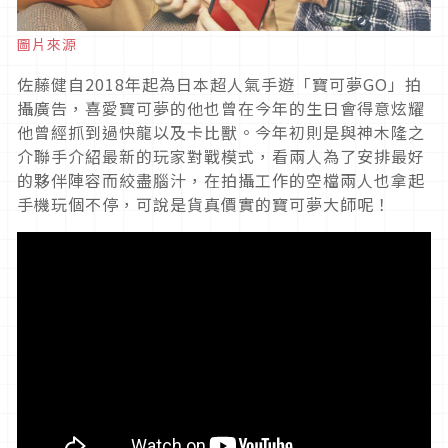
圖片來源
佐藤健自2018年起為日本超人氣手遊「寶可夢GO」拍
攝廣告，喜愛寶可夢的他也曾在今年的生日會得意炫耀
他曾經抓到過快龍以及卡比獸。今年初則是與神木隆之
介聯手介紹最新的玩家對戰模式，看兩人為了安排最好
的夥伴陣容而絞盡腦汁，在拍攝工作的空檔兩人也拿起
手機玩個不停，可說是貨真價實的寶可夢大師呢！