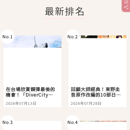
最新排名
No.
1
No.
2
在台場欣賞鋼彈最後的
回顧大師經典！東野圭
機會！「DiverCity
吾原作改編的10部日本
Tokyo Plaza」搭船、
影視作品推薦
2026年07月13日
2026年07月28日
購物、美食及夜景，一
次全體驗
No.
3
No.
4