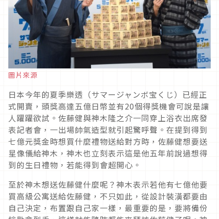
圖片來源
日本今年的夏季樂透（サマージャンボ宝くじ）已經正
式開賣，頭獎高達五億日幣並有20個得獎機會可說是讓
人躍躍欲試。佐藤健與神木隆之介一同穿上浴衣出席發
表記者會，一出場帥氣造型就引起驚呼聲。在提到得到
七億元獎金時想買什麼禮物送給對方時，佐藤健想要送
星像儀給神木，神木也立刻表示這是他五年前說過想得
到的生日禮物，若能得到會超開心。
至於神木想送佐藤健什麼呢？神木表示若他有七億他要
買高級公寓送給佐藤健，不只如此，從設計裝潢都要由
自己決定，布置跟自己家一樣，最重要的是，要將備份