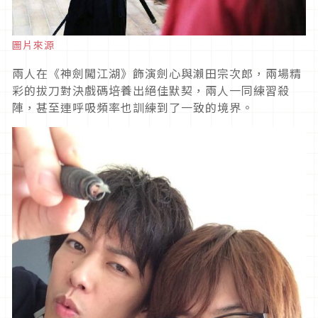
圖片來源
兩人在《神劍闖江湖》飾演劍心與瀨田宗次郎，兩場精
彩的拔刀對決戲碼培養出絕佳默契，兩人一同練習殺
陣，甚至連呼吸頻率也訓練到了一致的境界。