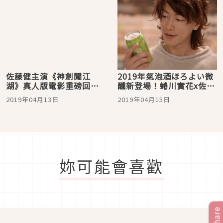
佐藤健主演《神劍闖江
2019年氣泡酒ほろよい微
湖》真人版電影重磅回
醺新登場！蜷川實花x佐藤
歸，追憶篇＆人誅篇2021
健x澤尻英龍華
2019年04月13日
2019年04月15日
年上映！
妳可能會喜歡
Share