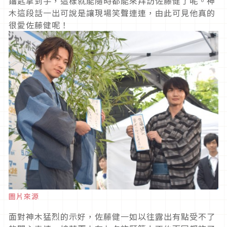
鑰匙拿到手，這樣就能隨時都能來拜訪佐藤健了呢。神
木這段話一出可說是讓現場笑聲連連，由此可見他真的
很愛佐藤健呢！
圖片來源
面對神木猛烈的示好，佐藤健一如以往露出有點受不了