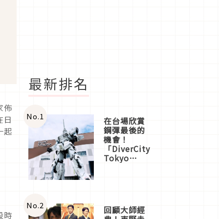
最新排名
家佈
No.
1
在日
在台場欣賞
鋼彈最後的
一起
機會！
「DiverCity
Tokyo
Plaza」搭
船、購物、
美食及夜
景，一次全
體驗
No.
2
回顧大師經
段時
典！東野圭