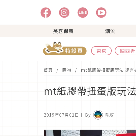
美容保養
潮流
東京
關西近
首頁
購物
mt紙膠帶扭蛋版玩法 還
mt紙膠帶扭蛋版玩
2019年07月01日
｜ By
咪呀