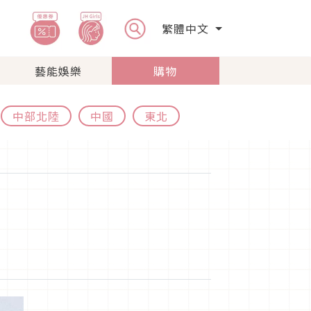
繁體中文
藝能娛樂
購物
中部北陸
中國
東北