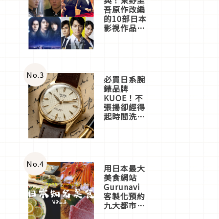
吾原作改編
的10部日本
影視作品推
薦
No.
3
必買日系腕
錶品牌
KUOE！不
張揚卻經得
起時間洗鍊
的經典之作
五選
No.
4
用日本最大
美食網站
Gurunavi
客製化預約
九大都市餐
廳，打造專