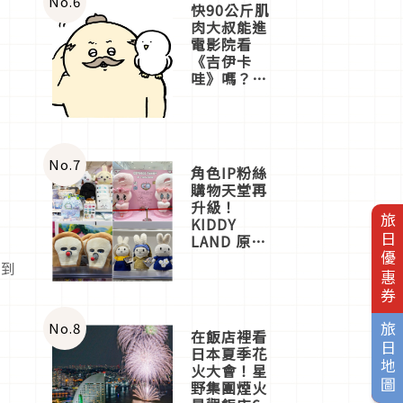
No.
6
快90公斤肌
肉大叔能進
電影院看
《吉伊卡
哇》嗎？日
本重金屬樂
團「打首」
會長與
nagano老師
一同給出了
No.
7
角色IP粉絲
答案
購物天堂再
升級！
旅日優惠券
KIDDY
LAND 原宿
店吉伊卡哇
能到
迎客，新開
幕
OMOKADO
店3分即達
No.
8
旅日地圖
在飯店裡看
日本夏季花
火大會！星
野集團煙火