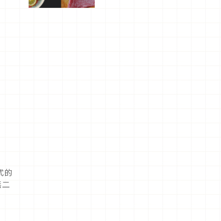
屬美食體
驗！
樣式的
無二