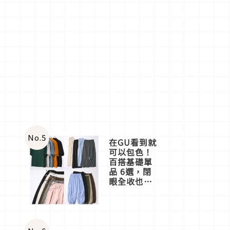
No.
5
在GU看到就
可以包色！
百搭基礎單
品 6選，閉
眼全收也不
心疼