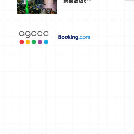
景觀飯店6
選，讓你不
用人擠人悠
閒欣賞