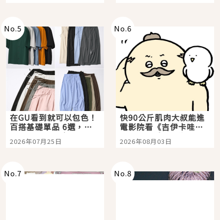
選
美食體驗！
No.
5
No.
6
在GU看到就可以包色！
快90公斤肌肉大叔能進
百搭基礎單品 6選，閉
電影院看《吉伊卡哇》
眼全收也不心疼
嗎？日本重金屬樂團
2026年07月25日
2026年08月03日
「打首」會長與nagano
老師一同給出了答案
No.
7
No.
8