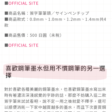
■
OFFICIAL SITE
■商品名稱：簽字筆筆頭／サインペンチップ
■商品款式：0.8mm、1.0mm、1.2mm、1.4mm共4
款
■商品售價：500 日圓（未稅）
■
OFFICIAL SITE
喜歡鋼筆墨水但用不慣鋼筆的另一選
擇
對於喜歡各種美麗的鋼筆墨水，也喜歡鋼筆墨水寫出來
時有著濃淡深淺感覺的字跡的話，那麼不妨購入這二款
簽字筆來試試看吧，說不定一用之後就愛不釋手，還可
以順便消耗一下家中越買越多的墨水，而且下次要買鋼