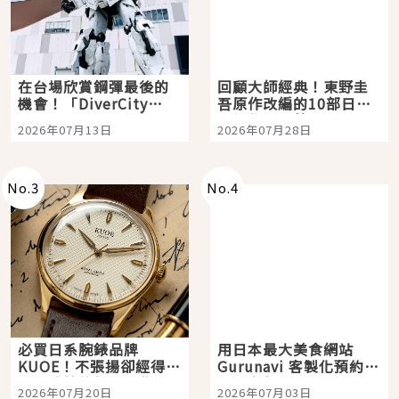
在台場欣賞鋼彈最後的
回顧大師經典！東野圭
機會！「DiverCity
吾原作改編的10部日本
Tokyo Plaza」搭船、
影視作品推薦
2026年07月13日
2026年07月28日
購物、美食及夜景，一
次全體驗
No.
3
No.
4
必買日系腕錶品牌
用日本最大美食網站
KUOE！不張揚卻經得起
Gurunavi 客製化預約九
時間洗鍊的經典之作五
大都市餐廳，打造專屬
2026年07月20日
2026年07月03日