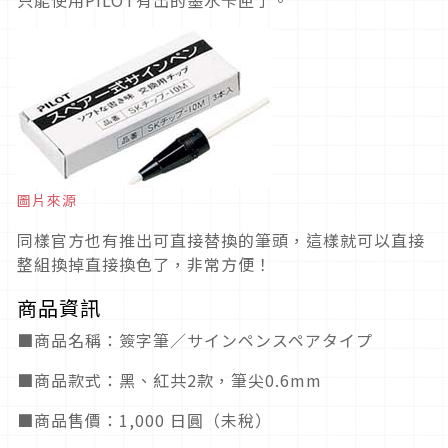
只能使用PILOT有出的墨水卡匣了。
圖片來源
同樣官方也有推出可直接替換的筆頭，這樣就可以直接
整組換掉直接換色了，非常方便！
商品資訊
■商品名稱：簽字筆／サインペンスペアタイプ
■商品款式：黑、紅共2款，筆尖0.6mm
■商品售價：1,000 日圓（未稅）