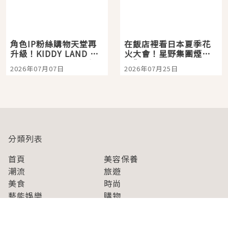
角色IP粉絲購物天堂再
在飯店裡看日本夏季花
升級！KIDDY LAND 原
火大會！星野集團煙火
宿店吉伊卡哇迎客，新
景觀飯店6選，讓你不用
2026年07月07日
2026年07月25日
開幕 OMOKADO 店3分
人擠人悠閒欣賞
即達
分類列表
首頁
美容保養
潮流
旅遊
美食
時尚
藝能娛樂
購物
關於Japaholic