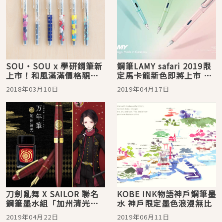
SOU・SOU x 學研鋼筆新
鋼筆LAMY safari 2019限
上市！和風滿滿價格親
定馬卡龍新色即將上市 文
切，超適合初心者
具控注意！
2018年03月10日
2019年04月17日
刀劍亂舞 X SAILOR 聯名
KOBE INK物語神戶鋼筆墨
鋼筆墨水組「加州清光」
水 神戶限定墨色浪漫無比
絕美上市！
2019年04月22日
2019年06月11日