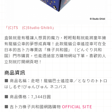
「(C)TS (C)Studio Ghibli」
盒裝就是有種讓人想買的魔力，輕輕鬆鬆就能將童年擁
有龍貓公車的夢想成真囉！此款龍貓公車遙控車可在全
日本的吉卜力專賣店「橡子共和國」（どんぐり共和
国）門市購買，也能透過官方購物網站下單，喜歡的人
立刻就打開網頁吧！
商品資訊
■ 商品名稱：走吧！龍貓巴士遙控車／となりのトトロ
はしるぞ!びゅんびゅん ネコバス
■ 商品價格：7,344日圓
■ 吉卜力橡子共和國網路購物
OFFICIAL SITE