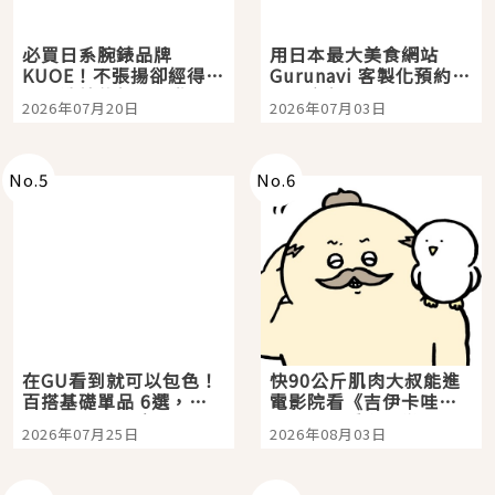
必買日系腕錶品牌
用日本最大美食網站
KUOE！不張揚卻經得起
Gurunavi 客製化預約九
時間洗鍊的經典之作五
大都市餐廳，打造專屬
2026年07月20日
2026年07月03日
選
美食體驗！
No.
5
No.
6
在GU看到就可以包色！
快90公斤肌肉大叔能進
百搭基礎單品 6選，閉
電影院看《吉伊卡哇》
眼全收也不心疼
嗎？日本重金屬樂團
2026年07月25日
2026年08月03日
「打首」會長與nagano
老師一同給出了答案