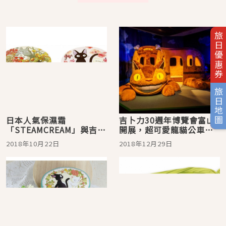
旅日優惠券
旅日地圖
日本人氣保濕霜
吉卜力30週年博覽會富山
「STEAMCREAM」與吉卜
開展，超可愛龍貓公車等
力最新合作商品上市！
你來踩點
2018年10月22日
2018年12月29日