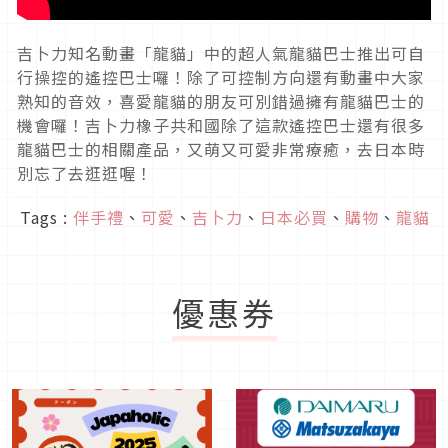
吉卜力知名動畫「龍貓」中的超人氣龍貓巴士推出可自
行操控的遙控巴士囉！除了可控制方向還有動畫中大家
熟知的音效，喜愛龍貓的朋友可別錯過擁有龍貓巴士的
機會囉！吉卜力橡子共和國除了這款遙控巴士還有很多
龍貓巴士的相關產品，又萌又可愛非常療癒，去日本時
別忘了去逛逛喔！
Tags :
伴手禮
、
可愛
、
吉卜力
、
日本必買
、
購物
、
龍貓
優惠券