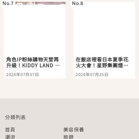
No.
7
No.
8
角色IP粉絲購物天堂再
在飯店裡看日本夏季花
升級！KIDDY LAND 原
火大會！星野集團煙火
宿店吉伊卡哇迎客，新
景觀飯店6選，讓你不用
2026年07月07日
2026年07月25日
開幕 OMOKADO 店3分
人擠人悠閒欣賞
即達
分類列表
首頁
美容保養
潮流
旅遊