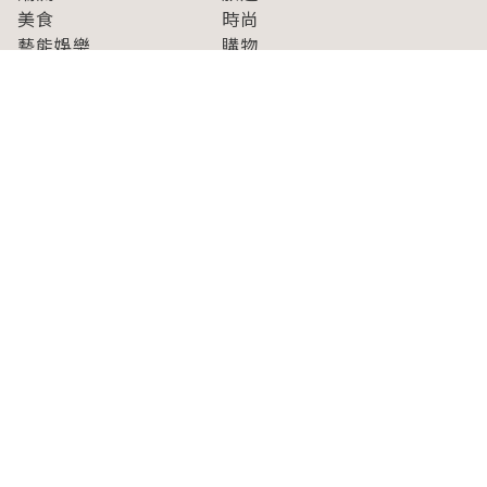
美食
時尚
藝能娛樂
購物
關於Japaholic
關於我們
免責事項
寫手招募
Japaholic Girls招募
廣告、合作洽談
關鍵字列表
お問い合わせ
看看更多有關Japaholic！