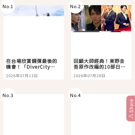
No.
1
No.
2
在台場欣賞鋼彈最後的
回顧大師經典！東野圭
機會！「DiverCity
吾原作改編的10部日本
Tokyo Plaza」搭船、
影視作品推薦
2026年07月13日
2026年07月28日
購物、美食及夜景，一
次全體驗
No.
3
No.
4
Share