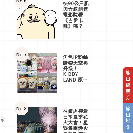
No.
6
快90公斤肌
肉大叔能進
電影院看
《吉伊卡
哇》嗎？日
本重金屬樂
團「打首」
會長與
nagano老師
一同給出了
No.
7
角色IP粉絲
答案
購物天堂再
升級！
旅日優惠券
KIDDY
LAND 原宿
店吉伊卡哇
迎客，新開
幕
OMOKADO
店3分即達
No.
8
旅日地圖
在飯店裡看
日本夏季花
在家
火大會！星
野集團煙火