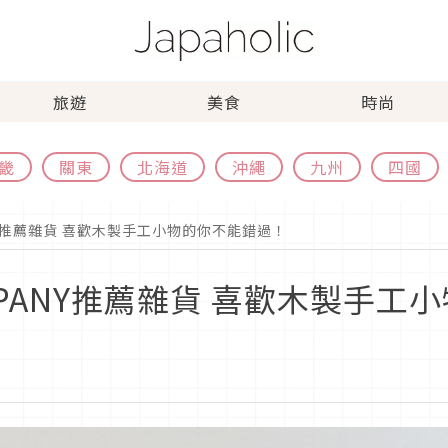
旅遊
美食
時尚
畿
關東
北海道
沖繩
九州
四國
PANY推薦雜貨 喜歡木製手工小物的你不能錯過！
COMPANY推薦雜貨 喜歡木製手