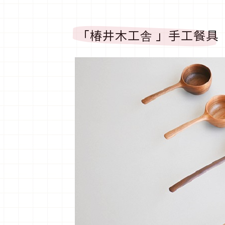
「椿井木工舎 」手工餐具