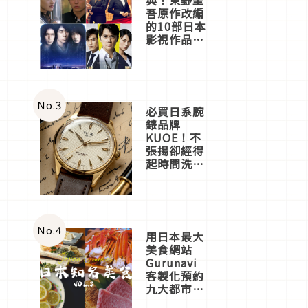
吾原作改編
的10部日本
影視作品推
薦
No.
3
必買日系腕
錶品牌
KUOE！不
張揚卻經得
起時間洗鍊
的經典之作
五選
No.
4
用日本最大
美食網站
Gurunavi
客製化預約
九大都市餐
廳，打造專