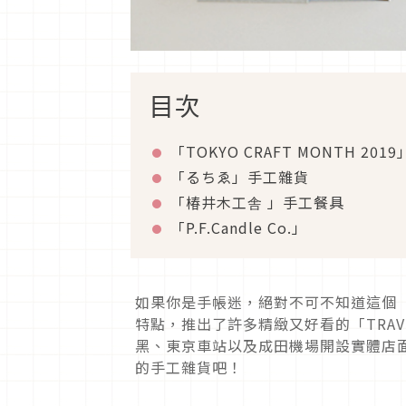
目次
「TOKYO CRAFT MONTH 2019
「るちゑ」手工雜貨
「椿井木工舎 」手工餐具
「P.F.Candle Co.」
如果你是手帳迷，絕對不可不知道這個「TR
特點，推出了許多精緻又好看的「TRAVE
黑、東京車站以及成田機場開設實體店
的手工雜貨吧！