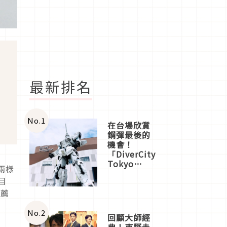
最新排名
No.
1
在台場欣賞
鋼彈最後的
機會！
「DiverCity
Tokyo
兩樣
Plaza」搭
目
船、購物、
美食及夜
推薦
景，一次全
體驗
No.
2
回顧大師經
典！東野圭