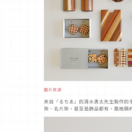
圖片來源
來自「るちゑ」的清水勇太先生製作的
架、名片架，甚至是飾品都有，風格簡