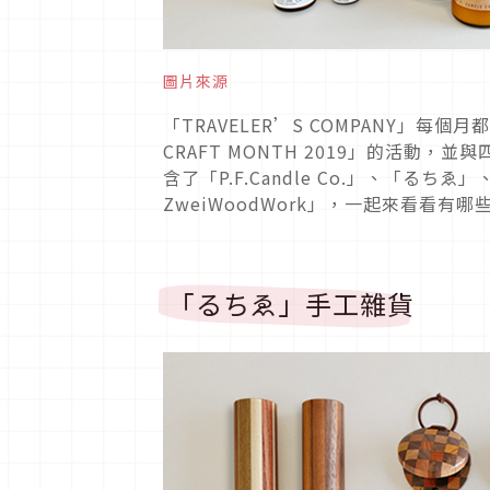
圖片來源
「TRAVELER’S COMPANY」每
CRAFT MONTH 2019」的活
含了「P.F.Candle Co.」、「るちゑ」
ZweiWoodWork」，一起來看看有
「るちゑ」手工雜貨