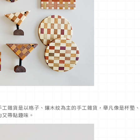
手工雜貨是以格子、鑲木紋為主的手工雜貨，舉凡像是杯墊
約又帶點趣味。