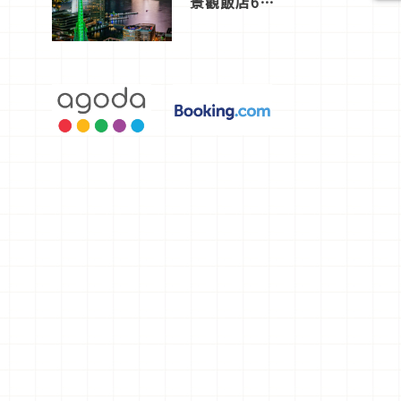
景觀飯店6
選，讓你不
用人擠人悠
閒欣賞