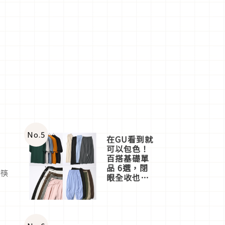
No.
5
在GU看到就
可以包色！
百搭基礎單
品 6選，閉
、筷
眼全收也不
心疼