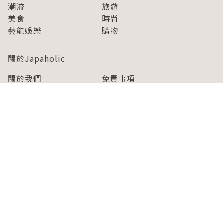
潮流
旅遊
美食
時尚
藝能娛樂
購物
關於Japaholic
關於我們
免責事項
寫手招募
Japaholic Girls招募
廣告、合作洽談
關鍵字列表
お問い合わせ
看看更多有關Japaholic！