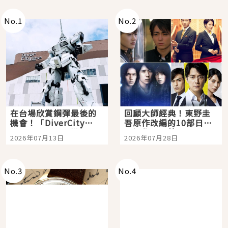
No.
1
No.
2
在台場欣賞鋼彈最後的
回顧大師經典！東野圭
機會！「DiverCity
吾原作改編的10部日本
Tokyo Plaza」搭船、
影視作品推薦
2026年07月13日
2026年07月28日
購物、美食及夜景，一
次全體驗
No.
3
No.
4