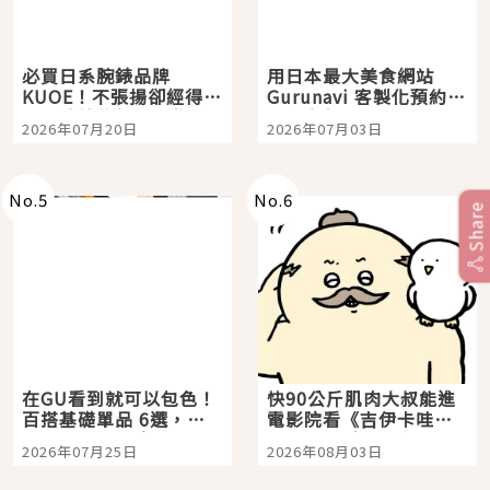
必買日系腕錶品牌
用日本最大美食網站
KUOE！不張揚卻經得起
Gurunavi 客製化預約九
時間洗鍊的經典之作五
大都市餐廳，打造專屬
2026年07月20日
2026年07月03日
選
美食體驗！
No.
5
No.
6
Share
在GU看到就可以包色！
快90公斤肌肉大叔能進
百搭基礎單品 6選，閉
電影院看《吉伊卡哇》
眼全收也不心疼
嗎？日本重金屬樂團
2026年07月25日
2026年08月03日
「打首」會長與nagano
老師一同給出了答案