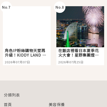
No.
7
No.
8
角色IP粉絲購物天堂再
在飯店裡看日本夏季花
升級！KIDDY LAND 原
火大會！星野集團煙火
宿店吉伊卡哇迎客，新
景觀飯店6選，讓你不用
2026年07月07日
2026年07月25日
開幕 OMOKADO 店3分
人擠人悠閒欣賞
即達
分類列表
首頁
美容保養