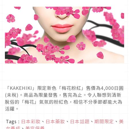
「KAKEHIKI」限定新色「梅花粉紅」售價為4,000日圓
(未稅)。商品為限量發售，售完為止。令人聯想到清新
脫俗的「梅花」氣氛的粉紅色，相信不分季節都能大為
活躍。
Tags :
日本彩妝
、
日本藥妝
、
日本話題
、
期間限定
、
美
女養成
、
美容保養