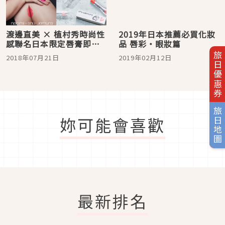
渡邊直美 × 植村秀時尚性
2019年日本推薦必買化妝
感聯名日本限定唇膏即將
品 唇彩・眼妝篇
火熱發售！
旅日優惠券
2018年07月21日
2019年02月12日
旅日地圖
妳可能會喜歡
最新排名