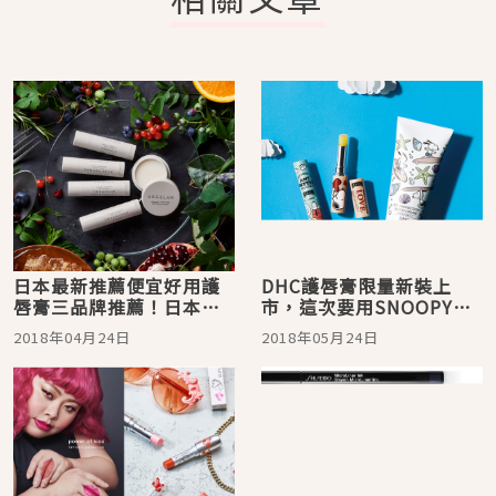
日本最新推薦便宜好用護
DHC護唇膏限量新裝上
唇膏三品牌推薦！日本超
市，這次要用SNOOPY和
商藥妝店熱賣中
Cinderella擄獲女孩的
2018年04月24日
2018年05月24日
心！