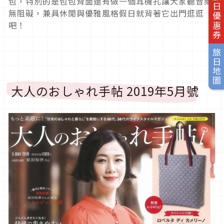
旅日優惠券
包，特別的是包包背面還有做一個耳機孔讓大家聽音樂
無阻礙，兼具休閒與優雅風格假日就背著它出門逛逛
吧！
旅日地圖
大人のおしゃれ手帖 2019年5月號