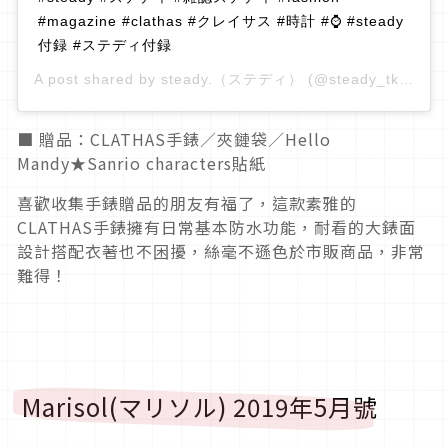
#magazine #clathas #クレイサス #時計 #⌚️ #steady
付録 #ステディ付録
A post shared by
steady.（ステディ）
(@steady_tkj) on
A
■ 贈品：CLATHAS手錶／夾鏈袋／Hello
Mandy★Sanrio characters貼紙
喜歡收集手錶贈品的朋友有福了，這款素雅的
CLATHAS手錶擁有日常基本防水功能，耐看的大錶面
設計搭配衣著也不困擾，絲毫不遜色於市販商品，非常
難得！
Marisol(マリソル) 2019年5月號