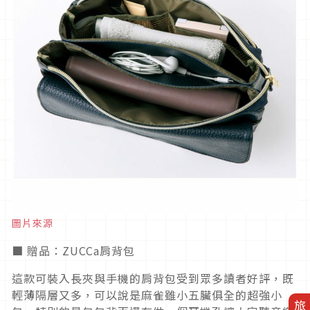
圖片來源
■ 贈品：ZUCCa肩背包
這款可裝入長夾與手機的肩背包受到眾多讀者好評，既
輕薄隔層又多，可以說是麻雀雖小五臟俱全的超強小