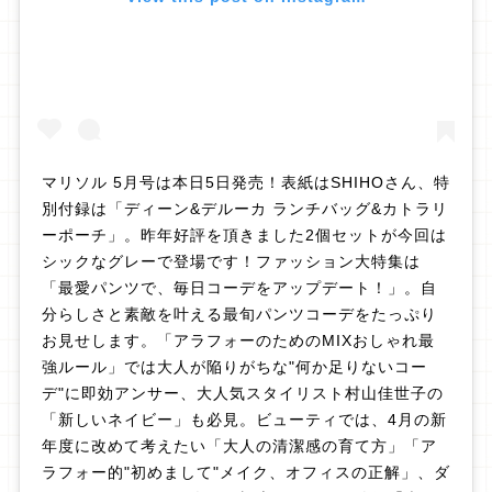
マリソル 5月号は本日5日発売！表紙はSHIHOさん、特
別付録は「ディーン&デルーカ ランチバッグ&カトラリ
ーポーチ」。昨年好評を頂きました2個セットが今回は
シックなグレーで登場です！ファッション大特集は
「最愛パンツで、毎日コーデをアップデート！」。自
分らしさと素敵を叶える最旬パンツコーデをたっぷり
お見せします。「アラフォーのためのMIXおしゃれ最
強ルール」では大人が陥りがちな"何か足りないコー
デ"に即効アンサー、大人気スタイリスト村山佳世子の
「新しいネイビー」も必見。ビューティでは、4月の新
年度に改めて考えたい「大人の清潔感の育て方」「ア
ラフォー的"初めまして"メイク、オフィスの正解」、ダ