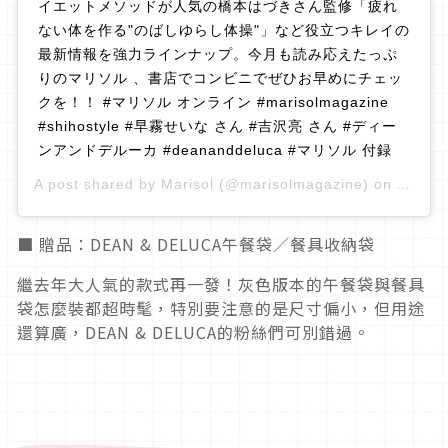
イエットメソッドが人気の橋本はづきさん監修「疲れ
ない体を作る"のばしゆらし体操"」など役立つキレイの
最新情報を強力ラインナップ。今月も読み応えたっぷ
りのマリソル 、書店でコンビニでぜひお早めにチェッ
クを！！ #マリソル オンライン #marisolmagazine
#shihostyle #早霧せいな さん #吉沢亮 さん #ディー
ンアンドデルーカ #deananddeluca #マリソル 付録
A post shared by
Marisol
(@marisolmagazine) on
Apr 5,
■ 贈品：DEAN & DELUCA午餐袋／餐具收納袋
繼去年大人氣的款式再一發！灰色版本的午餐袋與餐具
袋怎麼裝都超時髦，特別要注意的是尺寸偏小，但用途
還算廣，DEAN & DELUCA的粉絲們可別錯過。