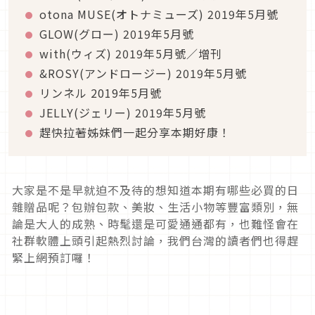
otona MUSE(オトナミューズ) 2019年5月號
GLOW(グロー) 2019年5月號
with(ウィズ) 2019年5月號／增刊
&ROSY(アンドロージー) 2019年5月號
リンネル 2019年5月號
JELLY(ジェリー) 2019年5月號
趕快拉著姊妹們一起分享本期好康！
大家是不是早就迫不及待的想知道本期有哪些必買的日
雜贈品呢？包辦包款、美妝、生活小物等豐富類別，無
論是大人的成熟、時髦還是可愛通通都有，也難怪會在
社群軟體上頭引起熱烈討論，我們台灣的讀者們也得趕
緊上網預訂囉！