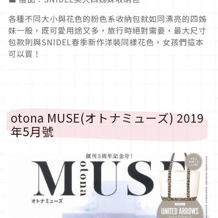
各種不同大小與花色的粉色系收納包就如同漂亮的四姊
妹一般，既可愛用途又多，旅行時絕對需要，最大尺寸
包款則與SNIDEL春季新作洋裝同樣花色，女孩們這本
可以買！
otona MUSE(オトナミューズ) 2019
年5月號