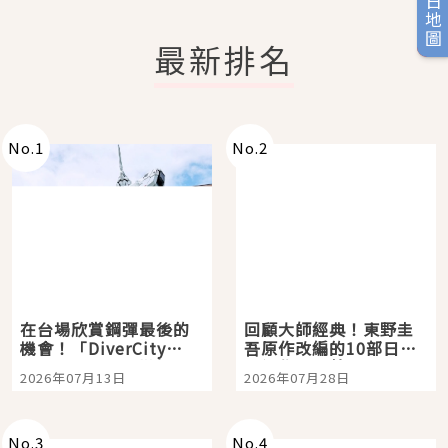
旅日地圖
最新排名
No.
1
No.
2
在台場欣賞鋼彈最後的
回顧大師經典！東野圭
機會！「DiverCity
吾原作改編的10部日本
Tokyo Plaza」搭船、
影視作品推薦
2026年07月13日
2026年07月28日
購物、美食及夜景，一
次全體驗
No.
3
No.
4