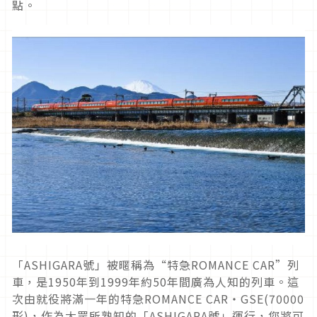
點。
「ASHIGARA號」被暱稱為“特急ROMANCE CAR”列
車，是1950年到1999年約50年間廣為人知的列車。這
次由就役將滿一年的特急ROMANCE CAR・GSE(70000
形)，作為大眾所熟知的「ASHIGARA號」運行，您將可