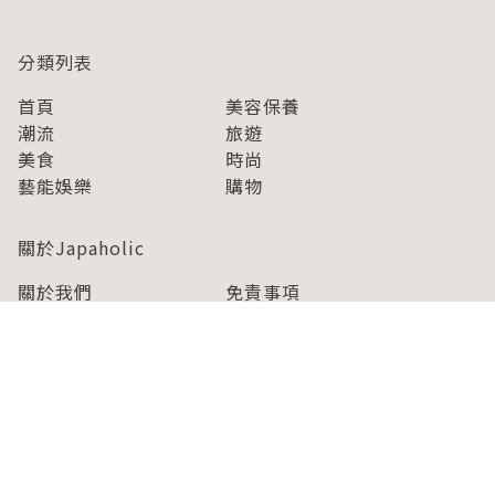
分類列表
首頁
美容保養
潮流
旅遊
美食
時尚
藝能娛樂
購物
關於Japaholic
關於我們
免責事項
寫手招募
Japaholic Girls招募
廣告、合作洽談
關鍵字列表
お問い合わせ