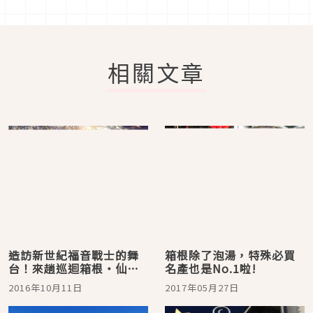
相關文章
造訪新世紀福音戰士的舞
箱根除了泡湯，特殊必買
台！來趟巡迴箱根・仙石
名產也是No.1啦!
原的2天1夜療癒之旅吧
2016年10月11日
2017年05月27日