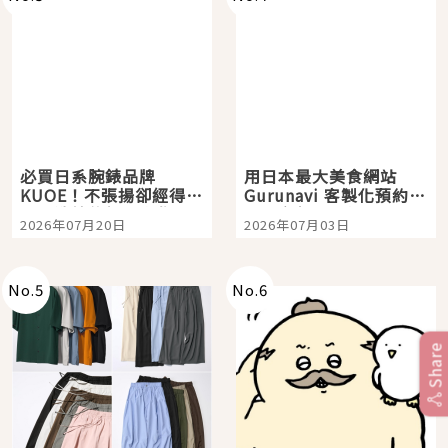
必買日系腕錶品牌
用日本最大美食網站
KUOE！不張揚卻經得起
Gurunavi 客製化預約九
時間洗鍊的經典之作五
大都市餐廳，打造專屬
2026年07月20日
2026年07月03日
選
美食體驗！
No.
5
No.
6
Share