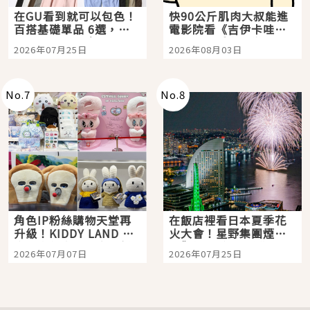
在GU看到就可以包色！
快90公斤肌肉大叔能進
百搭基礎單品 6選，閉
電影院看《吉伊卡哇》
眼全收也不心疼
嗎？日本重金屬樂團
2026年07月25日
2026年08月03日
「打首」會長與nagano
老師一同給出了答案
No.
7
No.
8
角色IP粉絲購物天堂再
在飯店裡看日本夏季花
升級！KIDDY LAND 原
火大會！星野集團煙火
宿店吉伊卡哇迎客，新
景觀飯店6選，讓你不用
2026年07月07日
2026年07月25日
開幕 OMOKADO 店3分
人擠人悠閒欣賞
即達