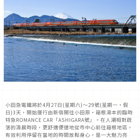
小田急電鐵將於4月27日(星期六)～29號(星期一・假
日)3天，開始運行由新宿開往小田原・箱根湯本的臨時
特急ROMANCE CAR「ASHIGARA號」。在人潮相對疏
落的清晨時段，更舒適便捷地從市中心前往箱根地區，
有效利用停留在當地的時間放鬆身心，是一大魅力亮