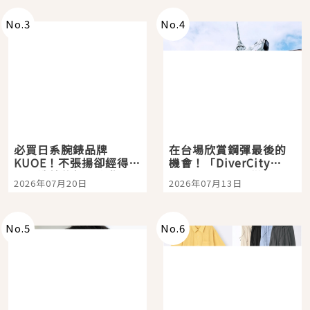
No.
3
No.
4
必買日系腕錶品牌
在台場欣賞鋼彈最後的
KUOE！不張揚卻經得起
機會！「DiverCity
時間洗鍊的經典之作五
Tokyo Plaza」搭船、
2026年07月20日
2026年07月13日
選
購物、美食及夜景，一
次全體驗
No.
5
No.
6