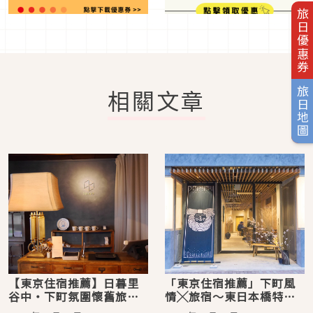
旅日優惠券
相關文章
旅日地圖
【東京住宿推薦】​​日暮里
「東京住宿推薦」下町風
谷中・下町氛圍懷舊旅宿
情╳旅宿～東日本橋特色
「hanare」
HOSTEL五選