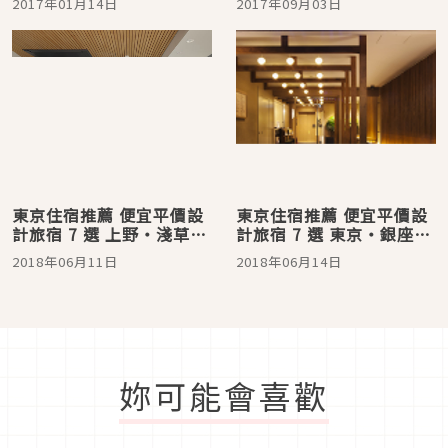
2017年01月14日
2017年09月03日
東京住宿推薦 便宜平價設
東京住宿推薦 便宜平價設
計旅宿 7 選 上野・淺草・
計旅宿 7 選 東京・銀座・
藏前篇
秋葉原篇
2018年06月11日
2018年06月14日
妳可能會喜歡