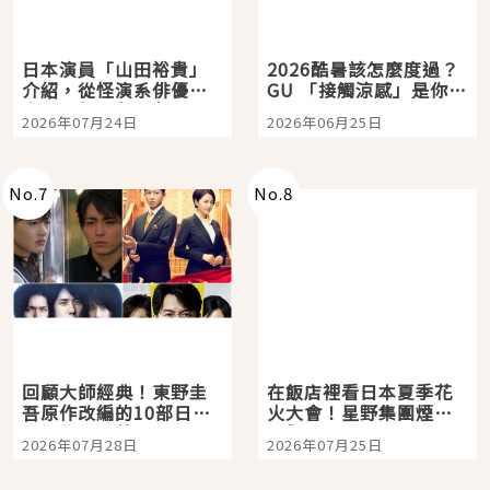
日本演員「山田裕貴」
2026酷暑該怎麼度過？
介紹，從怪演系俳優走
GU 「接觸涼感」是你的
向國民級日劇主角
夏日救星
2026年07月24日
2026年06月25日
No.
7
No.
8
回顧大師經典！東野圭
在飯店裡看日本夏季花
吾原作改編的10部日本
火大會！星野集團煙火
影視作品推薦
景觀飯店6選，讓你不用
2026年07月28日
2026年07月25日
人擠人悠閒欣賞