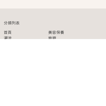
分類列表
首頁
美容保養
潮流
旅遊
美食
時尚
藝能娛樂
購物
關於Japaholic
關於我們
免責事項
寫手招募
Japaholic Girls招募
廣告、合作洽談
關鍵字列表
お問い合わせ