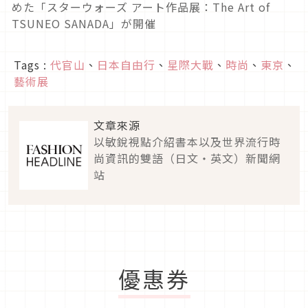
Tags :
代官山
、
日本自由行
、
星際大戰
、
時尚
、
東京
、
藝術展
文章來源
以敏銳視點介紹書本以及世界流行時
尚資訊的雙語（日文・英文）新聞網
站
優惠券