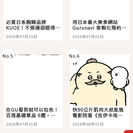
必買日系腕錶品牌
用日本最大美食網站
KUOE！不張揚卻經得起
Gurunavi 客製化預約九
時間洗鍊的經典之作五
大都市餐廳，打造專屬
2026年07月20日
2026年07月03日
選
美食體驗！
No.
5
No.
6
在GU看到就可以包色！
快90公斤肌肉大叔能進
百搭基礎單品 6選，閉
電影院看《吉伊卡哇》
眼全收也不心疼
嗎？日本重金屬樂團
2026年07月25日
2026年08月03日
「打首」會長與nagano
老師一同給出了答案