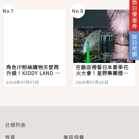
旅日優惠券
No.
7
No.
8
旅日地圖
角色IP粉絲購物天堂再
在飯店裡看日本夏季花
升級！KIDDY LAND 原
火大會！星野集團煙火
宿店吉伊卡哇迎客，新
景觀飯店6選，讓你不用
2026年07月07日
2026年07月25日
開幕 OMOKADO 店3分
人擠人悠閒欣賞
即達
分類列表
首頁
美容保養