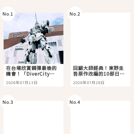
No.
1
No.
2
在台場欣賞鋼彈最後的
回顧大師經典！東野圭
機會！「DiverCity
吾原作改編的10部日本
Tokyo Plaza」搭船、
影視作品推薦
2026年07月13日
2026年07月28日
購物、美食及夜景，一
次全體驗
No.
3
No.
4