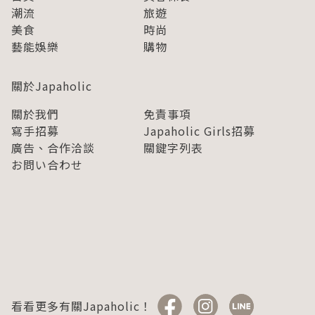
潮流
旅遊
美食
時尚
藝能娛樂
購物
關於Japaholic
關於我們
免責事項
寫手招募
Japaholic Girls招募
廣告、合作洽談
關鍵字列表
お問い合わせ
看看更多有關Japaholic！