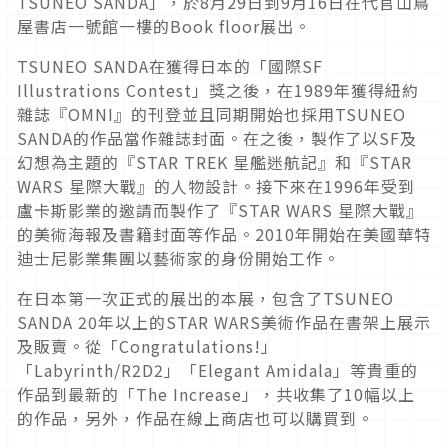
TSUNEO SANDA」，於8月29日到9月16日在代官山蔦
屋書店一號館一樓的Book floor展出。
TSUNEO SANDA在獲得日本的「國際SF
Illustrations Contest」獎之後，在1989年獲得紐約
雜誌『OMNI』的刊登並且同期開始也採用TSUNEO
SANDA的作品當作雜誌封面。在之後，製作了以SF及
幻想為主題的『STAR TREK 星艦迷航記』和『STAR
WARS 星際大戰』的人物設計。接下來在1996年受到
盧卡斯影業的邀請而製作了『STAR WARS 星際大戰』
的美術海報及書籍封面等作品。2010年開始在美國華特
迪士尼影業集團以藝術家的身份開始工作。
在日本第一次正式的展出的本展，包含了TSUNEO
SANDA 20年以上的STAR WARS美術作品在書架上展示
及販賣。從「Congratulations!」
「Labyrinth/R2D2」「Elegant Amidala」等貴重的
作品到最新的「The Increase」，共收集了10幅以上
的作品，另外，作品在線上商店也可以購買到。