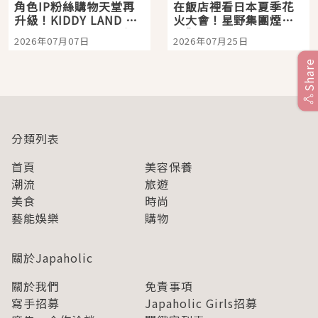
角色IP粉絲購物天堂再
在飯店裡看日本夏季花
升級！KIDDY LAND 原
火大會！星野集團煙火
宿店吉伊卡哇迎客，新
景觀飯店6選，讓你不用
2026年07月07日
2026年07月25日
開幕 OMOKADO 店3分
人擠人悠閒欣賞
即達
Share
分類列表
首頁
美容保養
潮流
旅遊
美食
時尚
藝能娛樂
購物
關於Japaholic
關於我們
免責事項
寫手招募
Japaholic Girls招募