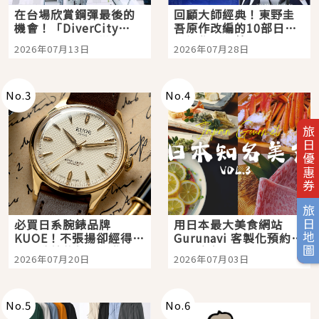
在台場欣賞鋼彈最後的
回顧大師經典！東野圭
機會！「DiverCity
吾原作改編的10部日本
Tokyo Plaza」搭船、
影視作品推薦
2026年07月13日
2026年07月28日
購物、美食及夜景，一
次全體驗
No.
3
No.
4
旅日優惠券
旅日地圖
必買日系腕錶品牌
用日本最大美食網站
KUOE！不張揚卻經得起
Gurunavi 客製化預約九
時間洗鍊的經典之作五
大都市餐廳，打造專屬
2026年07月20日
2026年07月03日
選
美食體驗！
No.
5
No.
6