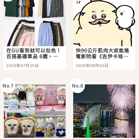
在GU看到就可以包色！
快90公斤肌肉大叔能進
百搭基礎單品 6選，閉
電影院看《吉伊卡哇》
眼全收也不心疼
嗎？日本重金屬樂團
2026年07月25日
2026年08月03日
「打首」會長與nagano
老師一同給出了答案
No.
7
No.
8