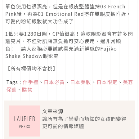
單色使用也很漂亮，但是在眼皮整體塗抹03 French
Pink後，再將01 Emotional Red塗在雙眼皮摺附近，
可愛的粉紅眼妝就大功告成了
1個只要1280日圓，CP值很高！這款眼影蜜含有許多閃
耀亮片，不但對肌膚無負擔可安心使用，還非常顯
色！ 請大家務必要試試看充滿新鮮感的Fujiko
Shake Shadow眼影蜜
【所有標價均不含稅】
Tags :
伴手禮
、
日本必買
、
日本美妝
、
日本限定
、
美容
保養
、
購物
文章來源
讓所有為了戀愛而煩惱的女孩們變得
更可愛的情報媒體