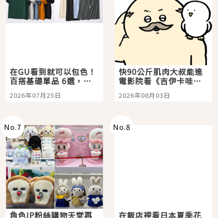
在GU看到就可以包色！
快90公斤肌肉大叔能進
百搭基礎單品 6選，閉
電影院看《吉伊卡哇》
眼全收也不心疼
嗎？日本重金屬樂團
2026年07月25日
2026年08月03日
「打首」會長與nagano
老師一同給出了答案
No.
7
No.
8
角色IP粉絲購物天堂再
在飯店裡看日本夏季花