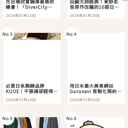
在台場欣賞鋼彈最後的
回顧大師經典！東野圭
機會！「DiverCity
吾原作改編的10部日本
Tokyo Plaza」搭船、
影視作品推薦
2026年07月13日
2026年07月28日
購物、美食及夜景，一
次全體驗
No.
3
No.
4
必買日系腕錶品牌
用日本最大美食網站
KUOE！不張揚卻經得起
Gurunavi 客製化預約九
時間洗鍊的經典之作五
大都市餐廳，打造專屬
2026年07月20日
2026年07月03日
選
美食體驗！
No.
5
No.
6