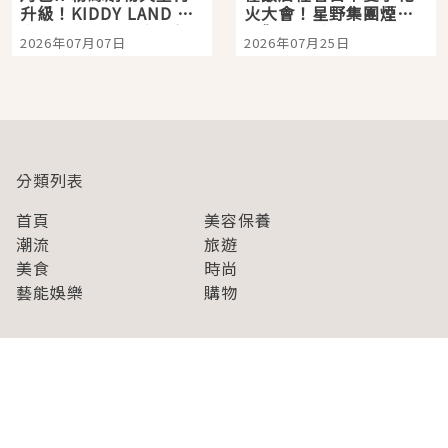
升級！KIDDY LAND 原
火大會！星野集團煙火
宿店吉伊卡哇迎客，新
景觀飯店6選，讓你不用
2026年07月07日
2026年07月25日
開幕 OMOKADO 店3分
人擠人悠閒欣賞
即達
分類列表
首頁
美容保養
潮流
旅遊
美食
時尚
藝能娛樂
購物
關於Japaholic
關於我們
免責事項
寫手招募
Japaholic Girls招募
廣告、合作洽談
關鍵字列表