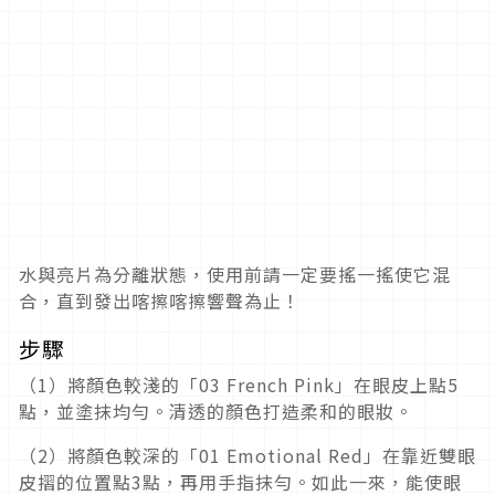
水與亮片為分離狀態，使用前請一定要搖一搖使它混
合，直到發出喀擦喀擦響聲為止！
步驟
（1）將顏色較淺的「03 French Pink」在眼皮上點5
點，並塗抹均勻。清透的顏色打造柔和的眼妝。
（2）將顏色較深的「01 Emotional Red」在靠近雙眼
皮摺的位置點3點，再用手指抹勻。如此一來，能使眼