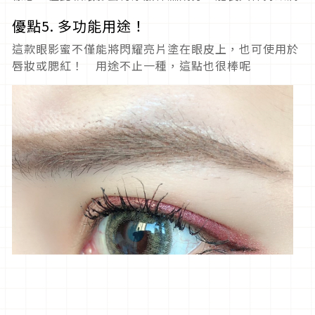
優點5. 多功能用途！
這款眼影蜜不僅能將閃耀亮片塗在眼皮上，也可使用於
唇妝或腮紅！ 用途不止一種，這點也很棒呢