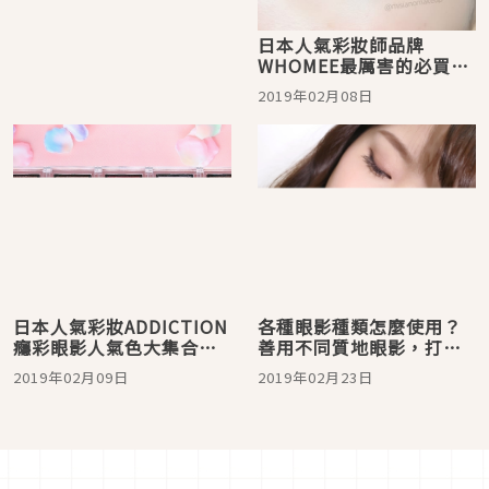
日本人氣彩妝師品牌
WHOMEE最厲害的必買搶
手眼線筆讓眼妝更添閃
2019年02月08日
亮！
日本人氣彩妝ADDICTION
各種眼影種類怎麼使用？
癮彩眼影人氣色大集合！
善用不同質地眼影，打造
同場加映人氣眼影上妝技
日系魅力電眼
2019年02月09日
2019年02月23日
巧