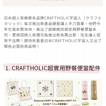
日本超人氣療癒系品牌CRAFTHOLIC宇宙人（クラフト
ホリック）每次推出新產品總是讓人手刀買單，他們今
年也是來勢洶洶，推出了超療癒的蔬菜與野餐便當系
列，更將招牌人氣櫻花兔推出新色再出發，完全讓人招
架不住啊！趕快來看看日本CRAFTHOLIC宇宙人又出了
哪些必買的商品吧！
1. CRAFTHOLIC超實用野餐便當配件