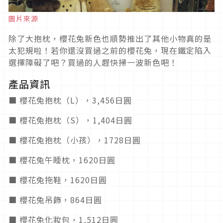
圖片來源
除了大抱枕，櫻花兔新色也順勢推出了其他小物真的是
太犯規啦！若你還沒買過之前的櫻花兔，現在鐵定陷入
選擇障礙了吧？買過的人趕快掃一波新色吧！
產品資訊
■ 櫻花兔抱枕（L），3,456日圓
■ 櫻花兔抱枕（S），1,404日圓
■ 櫻花兔抱枕（小孩），1728日圓
■ 櫻花兔午睡枕，1620日圓
■ 櫻花兔拖鞋，1620日圓
■ 櫻花兔吊飾，864日圓
■ 櫻花兔化妝包，1,512日圓