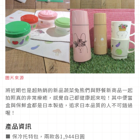
圖片來源
將近期也是超熱銷的新品蔬菜兔熊們與野餐新商品一起
拍照真的非常療癒，感覺自己都健康起來啦！其中便當
盒與保鮮盒都是日本製造，追求日本品質的人不可錯過
喔！
產品資訊
■ 保冷托特包，兩款各1,944日圓