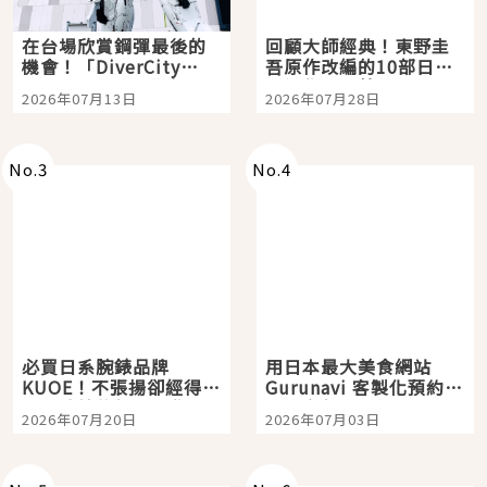
在台場欣賞鋼彈最後的
回顧大師經典！東野圭
機會！「DiverCity
吾原作改編的10部日本
Tokyo Plaza」搭船、
影視作品推薦
2026年07月13日
2026年07月28日
購物、美食及夜景，一
次全體驗
No.
3
No.
4
必買日系腕錶品牌
用日本最大美食網站
KUOE！不張揚卻經得起
Gurunavi 客製化預約九
時間洗鍊的經典之作五
大都市餐廳，打造專屬
2026年07月20日
2026年07月03日
選
美食體驗！