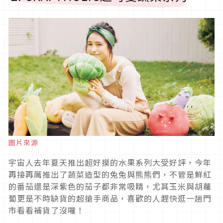
圖片來源
宇宙人去年夏天推出超好摸的水果系列大受好評，今年
再接再厲推出了蔬菜造型的兔兔與熊熊們，不管是鮮紅
的番茄還是深紫色的茄子都非常吸睛，尤其玉米與胡蘿
蔔更是不時缺貨的超搶手商品，喜歡的人趕快逛一趟門
市看看補貨了沒囉！