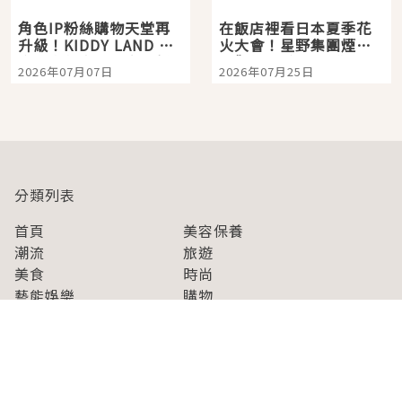
角色IP粉絲購物天堂再
在飯店裡看日本夏季花
升級！KIDDY LAND 原
火大會！星野集團煙火
宿店吉伊卡哇迎客，新
景觀飯店6選，讓你不用
2026年07月07日
2026年07月25日
開幕 OMOKADO 店3分
人擠人悠閒欣賞
即達
分類列表
首頁
美容保養
潮流
旅遊
美食
時尚
藝能娛樂
購物
關於Japaholic
關於我們
免責事項