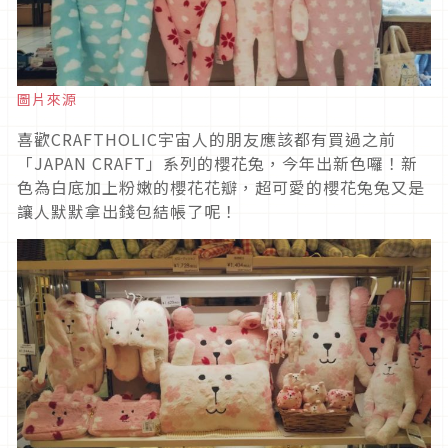
圖片來源
喜歡CRAFTHOLIC宇宙人的朋友應該都有買過之前
「JAPAN CRAFT」系列的櫻花兔，今年出新色囉！新
色為白底加上粉嫩的櫻花花瓣，超可愛的櫻花兔兔又是
讓人默默拿出錢包結帳了呢！