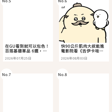
No.
5
No.
6
在GU看到就可以包色！
快90公斤肌肉大叔能進
百搭基礎單品 6選，閉
電影院看《吉伊卡哇》
眼全收也不心疼
嗎？日本重金屬樂團
2026年07月25日
2026年08月03日
「打首」會長與nagano
老師一同給出了答案
No.
7
No.
8