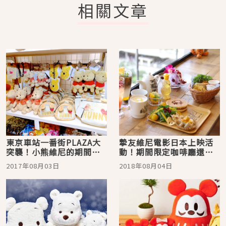
相關文章
東京車站一番街PLAZA大
摯友維尼電影日本上映活
突襲！小熊維尼的期間限
動！期間限定咖啡廳還有
定商店真的萌到不行啦
限定商品等你來搶購
2017年08月03日
2018年08月04日