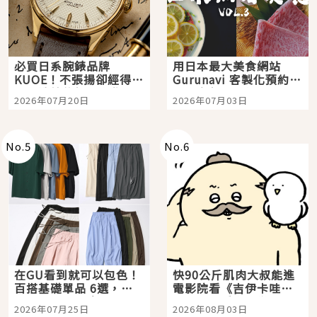
必買日系腕錶品牌
用日本最大美食網站
KUOE！不張揚卻經得起
Gurunavi 客製化預約九
時間洗鍊的經典之作五
大都市餐廳，打造專屬
2026年07月20日
2026年07月03日
選
美食體驗！
No.
5
No.
6
在GU看到就可以包色！
快90公斤肌肉大叔能進
百搭基礎單品 6選，閉
電影院看《吉伊卡哇》
眼全收也不心疼
嗎？日本重金屬樂團
2026年07月25日
2026年08月03日
「打首」會長與nagano