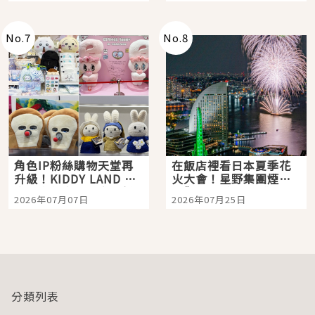
老師一同給出了答案
No.
7
No.
8
角色IP粉絲購物天堂再
在飯店裡看日本夏季花
升級！KIDDY LAND 原
火大會！星野集團煙火
宿店吉伊卡哇迎客，新
景觀飯店6選，讓你不用
2026年07月07日
2026年07月25日
開幕 OMOKADO 店3分
人擠人悠閒欣賞
即達
分類列表