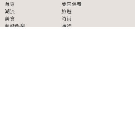
首頁
美容保養
潮流
旅遊
美食
時尚
藝能娛樂
購物
關於Japaholic
關於我們
免責事項
寫手招募
Japaholic Girls招募
廣告、合作洽談
關鍵字列表
お問い合わせ