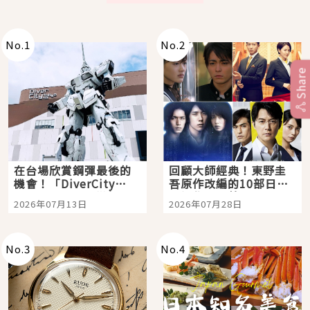
No.
1
No.
2
Share
在台場欣賞鋼彈最後的
回顧大師經典！東野圭
機會！「DiverCity
吾原作改編的10部日本
Tokyo Plaza」搭船、
影視作品推薦
2026年07月13日
2026年07月28日
購物、美食及夜景，一
次全體驗
No.
3
No.
4