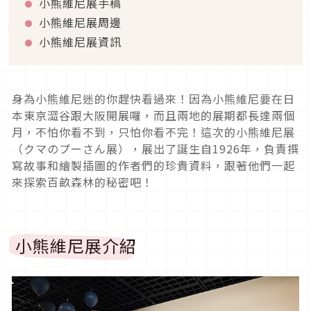
小熊維尼展手稿
小熊維尼展周邊
小熊維尼展資訊
身為小熊維尼迷的你趕快看過來！因為小熊維尼要在日
本東京澀谷跟大阪開展囉，而且兩地的展期都長達兩個
月，不怕你看不到，只怕你看不完！這次的小熊維尼展
（
クマのプーさん展
），展出了誕生自1926年，負責撰
寫故事和繪製插圖的作者們的珍貴資料，跟著他們一起
來探索百畝森林的秘密吧！
小熊維尼展介紹