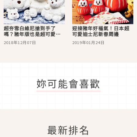
超夯雪白維尼搶到手了
迎接豬年好福氣！日本超
嗎？豬年版也是超可愛必
可愛迪士尼新春周邊
搶品趕快下手免得後悔
2018年12月07日
2019年01月24日
妳可能會喜歡
最新排名