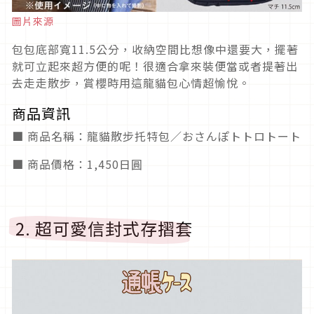
圖片來源
包包底部寬11.5公分，收納空間比想像中還要大，擺著
就可立起來超方便的呢！很適合拿來裝便當或者提著出
去走走散步，賞櫻時用這龍貓包心情超愉悅。
商品資訊
■ 商品名稱：龍貓散步托特包／おさんぽトトロトート
■ 商品價格：1,450日圓
2. 超可愛信封式存摺套