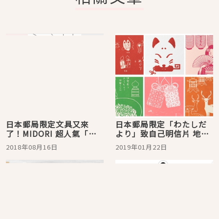
日本郵局限定文具又來
日本郵局限定「わたしだ
了！MIDORI 超人氣「歐
より」致自己明信片 地方
吉桑」地方限定&四季明信
限定讓人好想收全套啊！
2018年08月16日
2019年01月22日
片