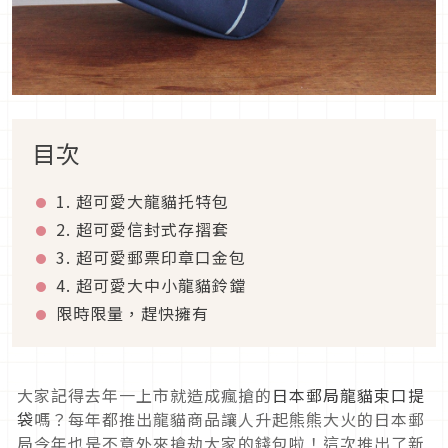
目次
1. 超可愛大龍貓托特包
2. 超可愛信封式存摺套
3. 超可愛郵票印章口金包
4. 超可愛大中小龍貓鈴鐺
限時限量，趕快擁有
大家記得去年一上市就造成瘋搶的
日本郵局龍貓束口提
袋
嗎？每年都推出龍貓商品讓人升起熊熊大火的日本郵
局今年也是不意外來搶劫大家的錢包啦！這次推出了新