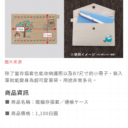
圖片來源
除了當存摺套也能收納護照以及B7尺寸的小冊子，裝入
筆就能變身為超可愛筆袋，用途非常多元。
商品資訊
■ 商品名稱：龍貓存摺套／通帳ケース
■ 商品價格：1,100日圓