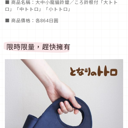
■ 商品名稱：大中小龍貓鈴鐺／ころ鈴根付「大トト
ロ」「中トトロ」「小トトロ」
■ 商品價格：各864日圓
限時限量，趕快擁有