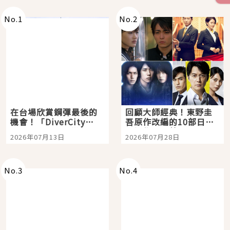
No.
1
No.
2
在台場欣賞鋼彈最後的
回顧大師經典！東野圭
機會！「DiverCity
吾原作改編的10部日本
Tokyo Plaza」搭船、
影視作品推薦
2026年07月13日
2026年07月28日
購物、美食及夜景，一
次全體驗
No.
3
No.
4