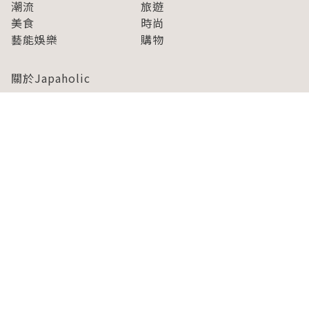
潮流
旅遊
美食
時尚
藝能娛樂
購物
關於Japaholic
關於我們
免責事項
寫手招募
Japaholic Girls招募
廣告、合作洽談
關鍵字列表
お問い合わせ
看看更多有關Japaholic！