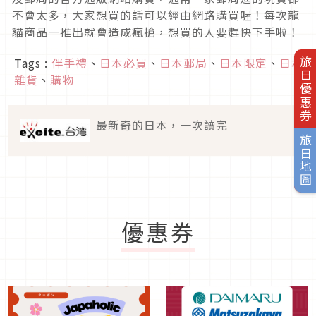
不會太多，大家想買的話可以經由網路購買喔！每次龍
貓商品一推出就會造成瘋搶，想買的人要趕快下手啦！
Tags :
伴手禮
、
日本必買
、
日本郵局
、
日本限定
、
日本
旅日優惠券
雜貨
、
購物
最新奇的日本，一次讀完
旅日地圖
優惠券