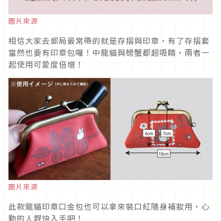
圖片來源
相信大家去郵局最常帶的就是存摺與印章，有了存摺套
當然也要有印章包囉！中龍貓與螃蟹都超吸睛，兩者一
起使用可愛度倍增！
圖片來源
此款龍貓印章口金包也可以拿來裝口紅隨身補妝用，心
動的人趕快入手吧！