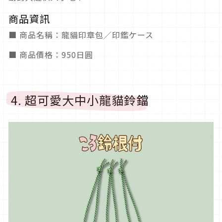
商品資訊
■ 商品名稱：龍貓印章包／印鑑ケース
■ 商品價格：950日圓
4. 超可愛大中小龍貓鈴鐺