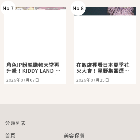
No.
7
No.
8
角色IP粉絲購物天堂再
在飯店裡看日本夏季花
升級！KIDDY LAND 原
火大會！星野集團煙火
宿店吉伊卡哇迎客，新
景觀飯店6選，讓你不用
2026年07月07日
2026年07月25日
開幕 OMOKADO 店3分
人擠人悠閒欣賞
即達
分類列表
首頁
美容保養