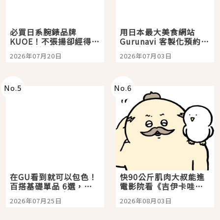
必買日系腕錶品牌
用日本最大美食網站
KUOE！不張揚卻經得起
Gurunavi 客製化預約九
時間洗鍊的經典之作五
大都市餐廳，打造專屬
2026年07月20日
2026年07月03日
選
美食體驗！
No.
5
No.
6
在GU看到就可以包色！
快90公斤肌肉大叔能進
百搭基礎單品 6選，閉
電影院看《吉伊卡哇》
眼全收也不心疼
嗎？日本重金屬樂團
2026年07月25日
2026年08月03日
「打首」會長與nagano
老師一同給出了答案