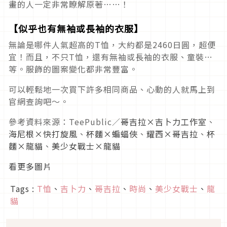
畫的人一定非常瞭解原著……！
【似乎也有無袖或長袖的衣服】
無論是哪件人氣超高的T恤，大約都是2460日圓，超便
宜！而且，不只T恤，還有無袖或長袖的衣服、童裝…
等。服飾的圖案變化都非常豐富。
可以輕鬆地一次買下許多相同商品、心動的人就馬上到
官網查詢吧～。
參考資料來源：TeePublic／
哥吉拉×吉卜力工作室
、
海尼根×快打旋風
、
杯麵×蝙蝠俠
、
耀西×哥吉拉
、
杯
麵×龍貓
、
美少女戰士×龍貓
看更多圖片
Tags :
T恤
、
吉卜力
、
哥吉拉
、
時尚
、
美少女戰士
、
龍
貓