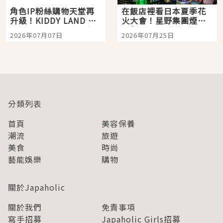
角色IP粉絲購物天堂再
在飯店裡看日本夏季花
升級！KIDDY LAND 原
火大會！星野集團煙火
宿店吉伊卡哇迎客，新
景觀飯店6選，讓你不用
2026年07月07日
2026年07月25日
開幕 OMOKADO 店3分
人擠人悠閒欣賞
即達
分類列表
首頁
美容保養
潮流
旅遊
美食
時尚
藝能娛樂
購物
關於Japaholic
關於我們
免責事項
寫手招募
Japaholic Girls招募