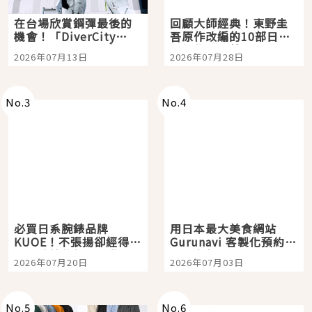
在台場欣賞鋼彈最後的
回顧大師經典！東野圭
機會！「DiverCity
吾原作改編的10部日本
Tokyo Plaza」搭船、
影視作品推薦
2026年07月13日
2026年07月28日
購物、美食及夜景，一
次全體驗
No.
3
No.
4
必買日系腕錶品牌
用日本最大美食網站
KUOE！不張揚卻經得起
Gurunavi 客製化預約九
時間洗鍊的經典之作五
大都市餐廳，打造專屬
2026年07月20日
2026年07月03日
選
美食體驗！
No.
5
No.
6