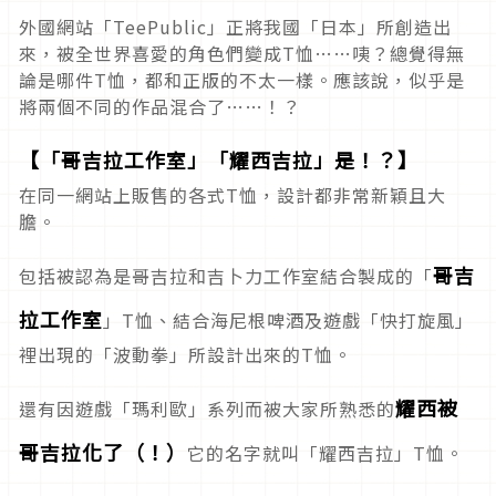
外國網站「TeePublic」正將我國「日本」所創造出
來，被全世界喜愛的角色們變成T恤……咦？總覺得無
論是哪件T恤，都和正版的不太一樣。應該說，似乎是
將兩個不同的作品混合了……！？
【「哥吉拉工作室」「耀西吉拉」是！？】
在同一網站上販售的各式T恤，設計都非常新穎且大
膽。
哥吉
包括被認為是哥吉拉和吉卜力工作室結合製成的「
拉工作室
」T恤、結合海尼根啤酒及遊戲「快打旋風」
裡出現的「波動拳」所設計出來的T恤。
耀西被
還有因遊戲「瑪利歐」系列而被大家所熟悉的
哥吉拉化了（！）
它的名字就叫「耀西吉拉」T恤。