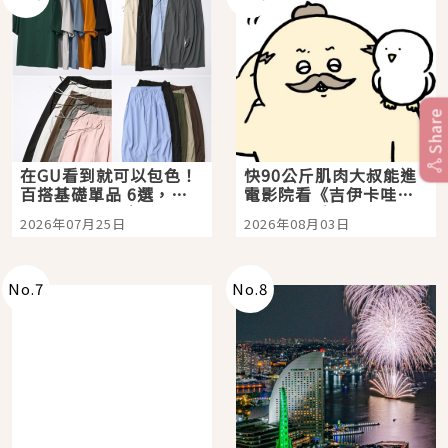
Share
在GU看到就可以包色！
快90公斤肌肉大叔能進
百搭基礎單品 6選，閉
電影院看《吉伊卡哇》
眼全收也不心疼
嗎？日本重金屬樂團
2026年07月25日
2026年08月03日
「打首」會長與nagano
老師一同給出了答案
No.
7
No.
8