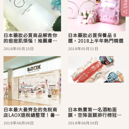
Share
日本藥妝必買商品解救你
日本藥妝必買保養品 8
的痘痘肌煩惱！推薦膚況
選，2018上半年熱門精選
粗糙時的肌膚護理產品
2018年05月23日
2018年05月31日
日本最大最齊全的免稅商
日本熱賣第一名酒粕面
店LAOX退稅總整理！暑假
膜，空降面膜排行榜冠軍
遊日本輕鬆購物去
藥妝店必買！
2018年06月06日
2018年06月30日