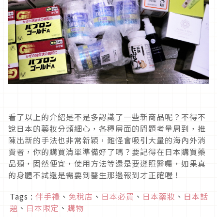
看了以上的介紹是不是多認識了一些新商品呢？不得不
說日本的藥妝分類細心，各種層面的問題考量周到，推
陳出新的手法也非常新穎，難怪會吸引大量的海內外消
費者，你的購買清單準備好了嗎？要記得在日本購買藥
品類，固然便宜，使用方法等還是要遵照醫囑，如果真
的身體不試還是需要到醫生那邊報到才正確喔！
Tags :
伴手禮
、
免稅店
、
日本必買
、
日本藥妝
、
日本話
題
、
日本限定
、
購物