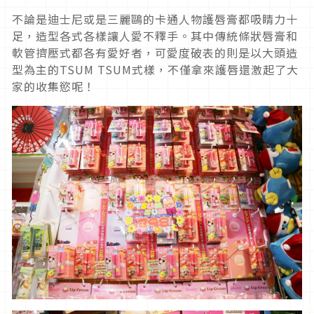
不論是迪士尼或是三麗鷗的卡通人物護唇膏都吸睛力十
足，造型各式各樣讓人愛不釋手。其中傳統條狀唇膏和
軟管擠壓式都各有愛好者，可愛度破表的則是以大頭造
型為主的TSUM TSUM式樣，不僅拿來護唇還激起了大
家的收集慾呢！