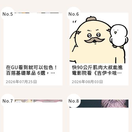
No.
5
No.
6
在GU看到就可以包色！
快90公斤肌肉大叔能進
百搭基礎單品 6選，閉
電影院看《吉伊卡哇》
眼全收也不心疼
嗎？日本重金屬樂團
2026年07月25日
2026年08月03日
「打首」會長與nagano
老師一同給出了答案
No.
7
No.
8