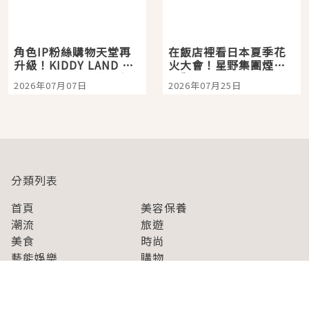
角色IP粉絲購物天堂再
在飯店裡看日本夏季花
升級！KIDDY LAND 原
火大會！星野集團煙火
宿店吉伊卡哇迎客，新
景觀飯店6選，讓你不用
2026年07月07日
2026年07月25日
開幕 OMOKADO 店3分
人擠人悠閒欣賞
即達
分類列表
首頁
美容保養
潮流
旅遊
美食
時尚
藝能娛樂
購物
關於Japaholic