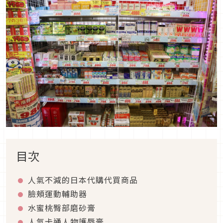
目次
人氣不減的日本代購代買商品
臉頰運動輔助器
水蜜桃臀部磨砂膏
人氣卡通人物護唇膏