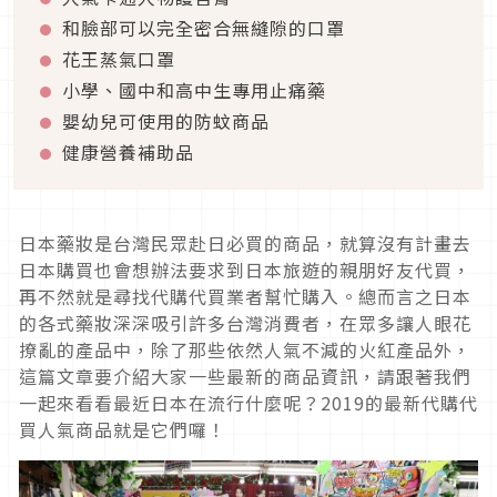
​和臉部可以完全密合無縫隙的口罩​
花王蒸氣口罩
小學、國中和高中生專用止痛藥
嬰幼兒可使用的防蚊商品
健康營養補助品
日本藥妝是台灣民眾赴日必買的商品，就算沒有計畫去
日本購買也會想辦法要求到日本旅遊的親朋好友代買，
再不然就是尋找代購代買業者幫忙購入。總而言之日本
的各式藥妝深深吸引許多台灣消費者，在眾多讓人眼花
撩亂的產品中，除了那些依然人氣不減的火紅產品外，
這篇文章要介紹大家一些最新的商品資訊，請跟著我們
一起來看看最近日本在流行什麼呢？2019的最新代購代
買人氣商品就是它們囉！