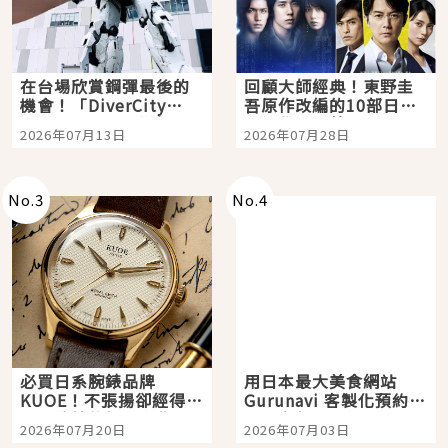
在台場欣賞鋼彈最後的
回顧大師經典！東野圭
機會！「DiverCity
吾原作改編的10部日本
Tokyo Plaza」搭船、
影視作品推薦
2026年07月13日
2026年07月28日
購物、美食及夜景，一
次全體驗
No.
3
No.
4
必買日系腕錶品牌
用日本最大美食網站
KUOE！不張揚卻經得起
Gurunavi 客製化預約九
時間洗鍊的經典之作五
大都市餐廳，打造專屬
2026年07月20日
2026年07月03日
選
美食體驗！