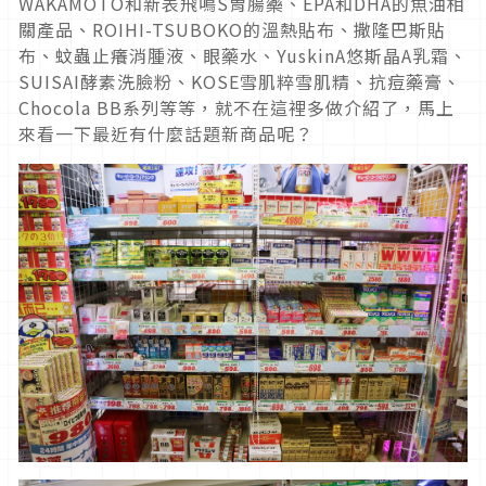
WAKAMOTO和新表飛鳴S胃腸藥、EPA和DHA的魚油相
關產品、ROIHI-TSUBOKO的溫熱貼布、撒隆巴斯貼
布、蚊蟲止癢消腫液、眼藥水、YuskinA悠斯晶A乳霜、
SUISAI酵素洗臉粉、KOSE雪肌粹雪肌精、抗痘藥膏、
Chocola BB系列等等，就不在這裡多做介紹了，馬上
來看一下最近有什麼話題新商品呢？