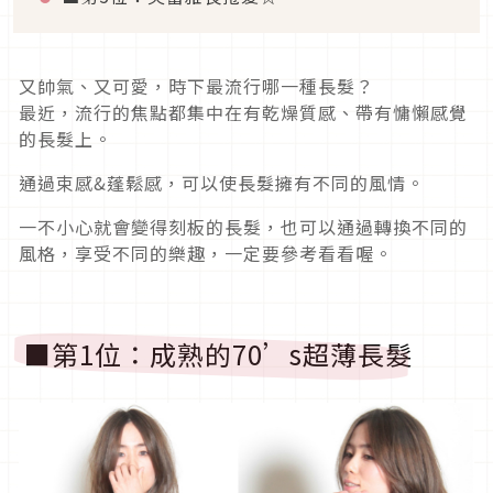
又帥氣、又可愛，時下最流行哪一種長髮？
最近，流行的焦點都集中在有乾燥質感、帶有慵懶感覺
的長髮上。
通過束感&蓬鬆感，可以使長髮擁有不同的風情。
一不小心就會變得刻板的長髮，也可以通過轉換不同的
風格，享受不同的樂趣，一定要參考看看喔。
■第1位：成熟的70’s超薄長髮