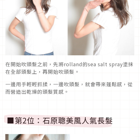
在開始吹頭髮之前，先將rolland的sea salt spray塗抹
在全部頭髮上，再開始吹頭髮。
一邊用手輕輕抓揉，一邊吹頭髮，就會帶來蓬鬆感，從
而營造出乾燥的頭髮質感。
■第2位：石原聰美風人氣長髮