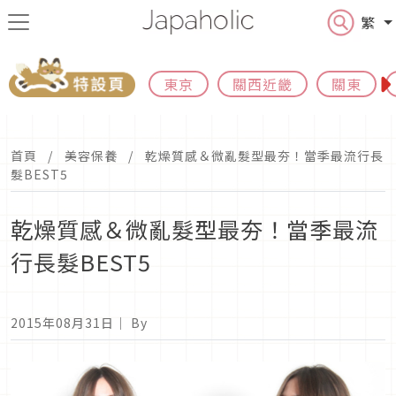
繁
東京
關西近畿
關東
首頁
美容保養
乾燥質感＆微亂髮型最夯！當季最流行長
髮BEST5
乾燥質感＆微亂髮型最夯！當季最流
行長髮BEST5
2015年08月31日
｜ By