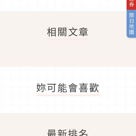
旅日地圖
相關文章
妳可能會喜歡
最新排名