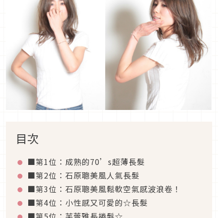
目次
■第1位：成熟的70’s超薄長髮
■第2位：石原聰美風人氣長髮
■第3位：石原聰美風鬆軟空氣感波浪卷！
■第4位：小性感又可愛的☆長髮
■第5位：芙蕾雅長捲髮☆