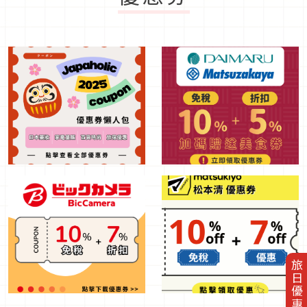
旅日優惠券