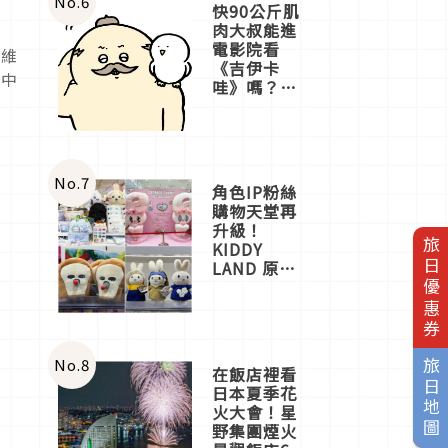
No.
6
快90公斤肌
肉大叔能進
電影院看
由維
《吉伊卡
作中
哇》嗎？日
。
本重金屬樂
團「打首」
會長與
nagano老師
一同給出了
No.
7
角色IP粉絲
答案
購物天堂再
升級！
旅日優惠券
KIDDY
LAND 原宿
店吉伊卡哇
迎客，新開
幕
OMOKADO
店3分即達
No.
8
旅日地圖
在飯店裡看
日本夏季花
火大會！星
野集團煙火