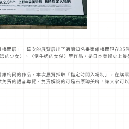
維梅爾展」，這次的展覽展出了荷蘭知名畫家維梅爾現存35
耳環的少女〉、〈倒牛奶的女僕〉等作品，是日本美術史上最
賞維梅爾的作品，本次展覽採取「指定時間入場制」，在購
供免費的語音導覽，負責解說的可是石原聰美唷！讓大家可