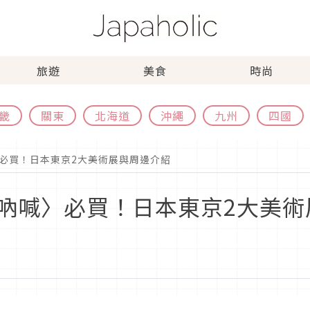
旅遊
美食
時尚
畿
關東
北海道
沖繩
九州
四國
必買！日本東京2大美術展與周邊介紹
吶喊〉必買！日本東京2大美術