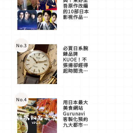
吾原作改編
的10部日本
影視作品推
薦
No.
3
必買日系腕
錶品牌
KUOE！不
張揚卻經得
起時間洗鍊
的經典之作
五選
No.
4
用日本最大
美食網站
Gurunavi
客製化預約
九大都市餐
廳，打造專