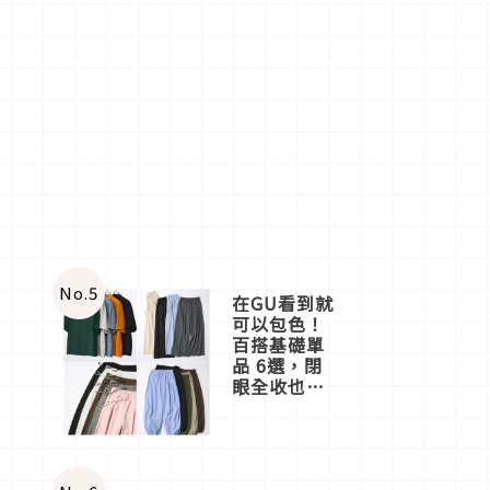
No.
5
在GU看到就
可以包色！
百搭基礎單
品 6選，閉
眼全收也不
心疼