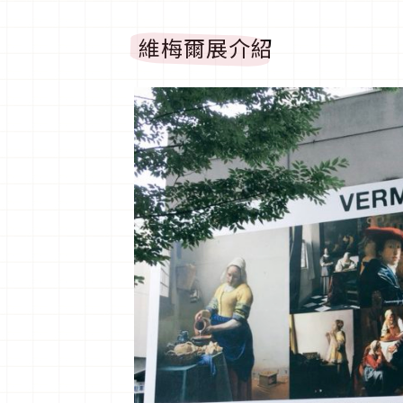
維梅爾展介紹