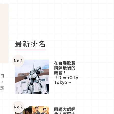
最新排名
No.
1
在台場欣賞
鋼彈最後的
機會！
的日
「DiverCity
覽，
Tokyo
Plaza」搭
一定
船、購物、
美食及夜
景，一次全
體驗
No.
2
回顧大師經
典！東野圭