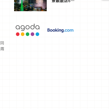
景觀飯店6
選，讓你不
用人擠人悠
閒欣賞
！同
有兩