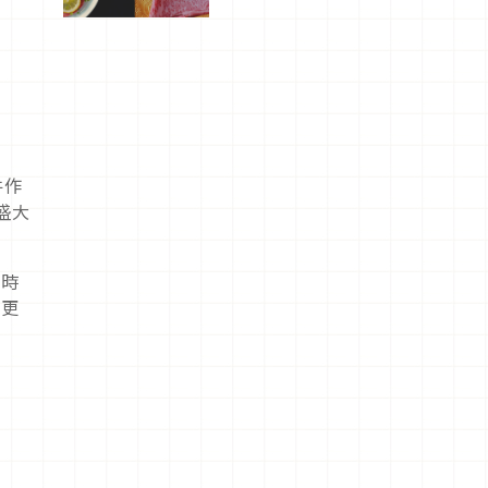
屬美食體
驗！
件作
盛大
票時
以更