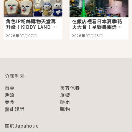
角色IP粉絲購物天堂再
在飯店裡看日本夏季花
升級！KIDDY LAND 原
火大會！星野集團煙火
宿店吉伊卡哇迎客，新
景觀飯店6選，讓你不用
2026年07月07日
2026年07月25日
開幕 OMOKADO 店3分
人擠人悠閒欣賞
即達
分類列表
首頁
美容保養
潮流
旅遊
美食
時尚
藝能娛樂
購物
關於Japaholic