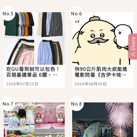
No.
5
No.
6
Share
在GU看到就可以包色！
快90公斤肌肉大叔能進
百搭基礎單品 6選，閉
電影院看《吉伊卡哇》
眼全收也不心疼
嗎？日本重金屬樂團
2026年07月25日
2026年08月03日
「打首」會長與nagano
老師一同給出了答案
No.
7
No.
8