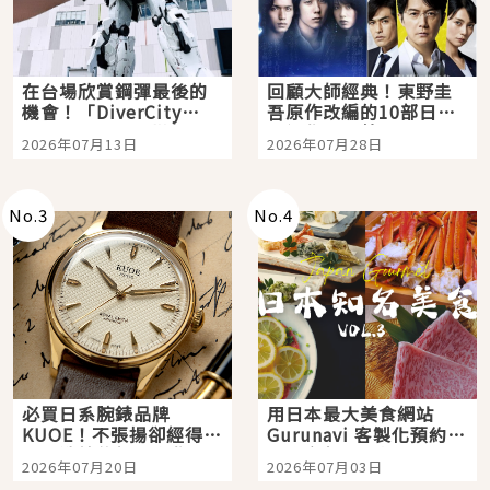
在台場欣賞鋼彈最後的
回顧大師經典！東野圭
機會！「DiverCity
吾原作改編的10部日本
Tokyo Plaza」搭船、
影視作品推薦
2026年07月13日
2026年07月28日
購物、美食及夜景，一
次全體驗
No.
3
No.
4
必買日系腕錶品牌
用日本最大美食網站
KUOE！不張揚卻經得起
Gurunavi 客製化預約九
時間洗鍊的經典之作五
大都市餐廳，打造專屬
2026年07月20日
2026年07月03日
選
美食體驗！