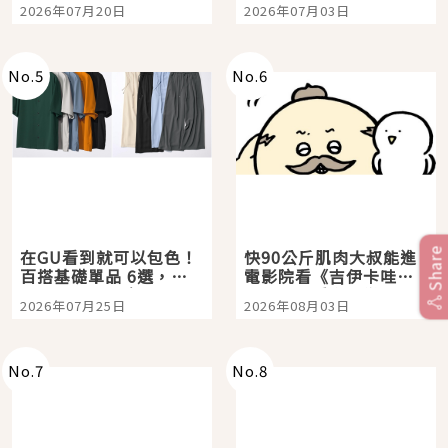
時間洗鍊的經典之作五
大都市餐廳，打造專屬
2026年07月20日
2026年07月03日
選
美食體驗！
No.
5
No.
6
Share
在GU看到就可以包色！
快90公斤肌肉大叔能進
百搭基礎單品 6選，閉
電影院看《吉伊卡哇》
眼全收也不心疼
嗎？日本重金屬樂團
2026年07月25日
2026年08月03日
「打首」會長與nagano
老師一同給出了答案
No.
7
No.
8