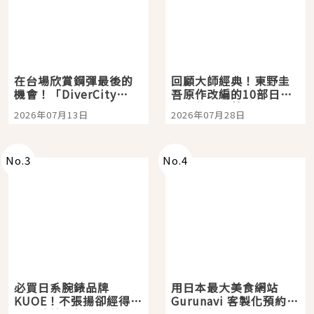
在台場欣賞鋼彈最後的
回顧大師經典！東野圭
機會！「DiverCity
吾原作改編的10部日本
Tokyo Plaza」搭船、
影視作品推薦
2026年07月13日
2026年07月28日
購物、美食及夜景，一
次全體驗
No.
3
No.
4
必買日系腕錶品牌
用日本最大美食網站
KUOE！不張揚卻經得起
Gurunavi 客製化預約九