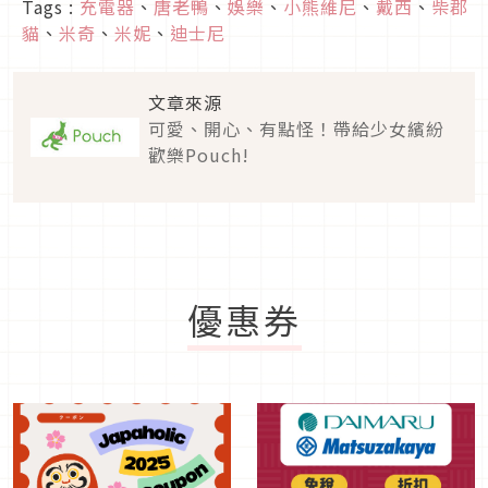
Tags :
充電器
、
唐老鴨
、
娛樂
、
小熊維尼
、
戴西
、
柴郡
貓
、
米奇
、
米妮
、
迪士尼
文章來源
可愛、開心、有點怪！帶給少女繽紛
歡樂Pouch!
優惠券