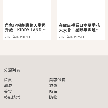
角色IP粉絲購物天堂再
在飯店裡看日本夏季花
升級！KIDDY LAND 原
火大會！星野集團煙火
宿店吉伊卡哇迎客，新
景觀飯店6選，讓你不用
2026年07月07日
2026年07月25日
開幕 OMOKADO 店3分
人擠人悠閒欣賞
即達
分類列表
首頁
美容保養
潮流
旅遊
美食
時尚
藝能娛樂
購物