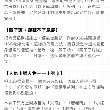
推出USB接頭AC充電器「迪士尼卡通人物 / USB-AC充
電器露屁屁系列（以下簡稱露屁屁系列）」。正如其
名，這是迪士尼的好夥伴們俏皮地露出屁屁的超可愛充
電器！
【藏了頭，卻藏不了屁屁】
把商品插到插座上，便能從腹部一側的USB接頭透過
USB電線充電。這樣的使用方法，簡直就是卡通人物把
身體埋到牆壁裡，呈現一種「藏了頭，卻藏不了屁屁」
的狀態……！ 討厭……這個景象怎能不讓人會心一
笑!!
【人氣卡通人物一一出列♪】
把USB插到插座，儘管只有如此，也讓人萌得不得
了！“超可愛充電器”的「露屁屁系列」在上次登場時
便受到熱烈歡迎。
本次不只有上回販售的「米奇」、「唐老鴨」、「小熊
維尼」3種，還新增「米妮」、「戴西」、「柴郡